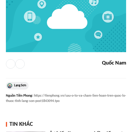
Quốc Nam
Lạng Sơn
Nguồn
Tiền Phong
:
https://tienphong.vn/sau-o-to-va-cham-lien-hoan-tren-quoc-lo-
thuoc-tinh-lang-son-post1843094.tpo
TIN KHÁC