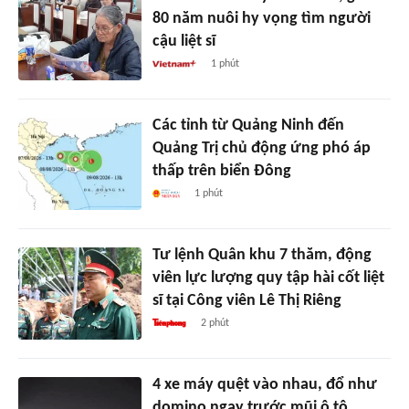
80 năm nuôi hy vọng tìm người
cậu liệt sĩ
1 phút
Các tỉnh từ Quảng Ninh đến
Quảng Trị chủ động ứng phó áp
thấp trên biển Đông
1 phút
Tư lệnh Quân khu 7 thăm, động
viên lực lượng quy tập hài cốt liệt
sĩ tại Công viên Lê Thị Riêng
2 phút
4 xe máy quệt vào nhau, đổ như
domino ngay trước mũi ô tô