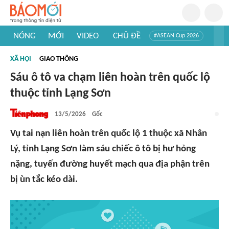
NÓNG
MỚI
VIDEO
CHỦ ĐỀ
#ASEAN Cup 2026
#Trí tuệ nhân tạo
#Mỹ - Iran
#Khám phá Việt Nam
XÃ HỘI
GIAO THÔNG
#Khám phá thế giới
Sáu ô tô va chạm liên hoàn trên quốc lộ
thuộc tỉnh Lạng Sơn
13/5/2026
Gốc
Vụ tai nạn liên hoàn trên quốc lộ 1 thuộc xã Nhân
Lý, tỉnh Lạng Sơn làm sáu chiếc ô tô bị hư hỏng
nặng, tuyến đường huyết mạch qua địa phận trên
bị ùn tắc kéo dài.