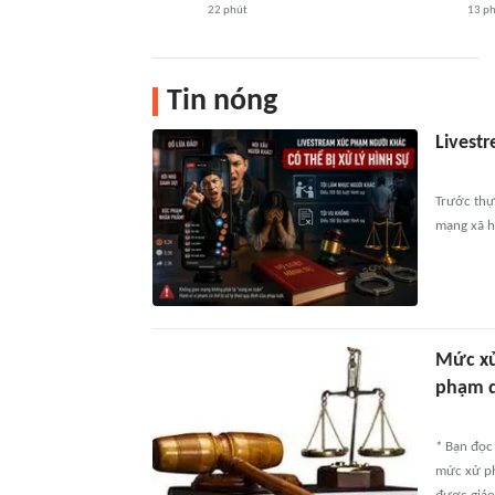
22 phút
13 p
Tin nóng
Livest
Trước thự
mạng xã hộ
Mức xử
phạm q
* Bạn đọc 
mức xử ph