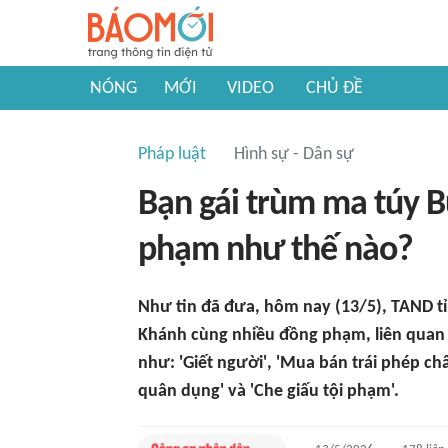
NÓNG
MỚI
VIDEO
CHỦ ĐỀ
Pháp luật
Hình sự - Dân sự
Bạn gái trùm ma túy B
phạm như thế nào?
Như tin đã đưa, hôm nay (13/5), TAND tỉ
Khánh cùng nhiều đồng phạm, liên quan 
như: 'Giết người', 'Mua bán trái phép chấ
quân dụng' và 'Che giấu tội phạm'.