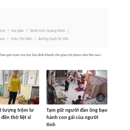
túy
che giấu
TAND tỉnh Quảng Ninh
anh
Triệu Thị Hiền
đường Quốc lộ 18A
/ban-gai-trum-ma-tuy-bui-dinh-khanh-che-giau-toi-pham-nhu-the-nao--
i tượng trộm lư
Tạm giữ người đàn ông bạo
đền thờ liệt sĩ
hành con gái của người
tình