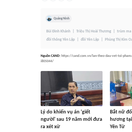
Quảng Ninh
Bùi Đình Khánh
Triệu Thị Hoài Thương
trùm ma 
đồi thông Yên Lập
đồi Yên Lập
Phùng Thị Kim O
Nguồn
CAND
:
https://cand.com.vn/lan-theo-dau-vet-toi-pham
i805044/
Lý do khiến vụ án 'giết
Bắt nữ đố
người' sau 19 năm mới đưa
hương tại 
ra xét xử
Yên Tử