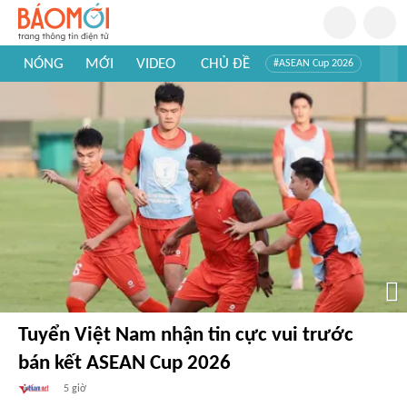
NÓNG
MỚI
VIDEO
CHỦ ĐỀ
#ASEAN Cup 2026
#Trí tuệ nhân tạo
#Mỹ - Iran
#Khám phá Việt Nam
#Khám phá thế giới
Tuyển Việt Nam nhận tin cực vui trước
bán kết ASEAN Cup 2026
5 giờ