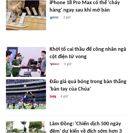
iPhone 18 Pro Max có thể 'cháy
hàng' ngay sau khi mở bán
3 giờ
Khởi tố cai thầu để công nhân ngã
cột điện tử vong
4 giờ
Đấu giá quả bóng trong bàn thắng
'bàn tay của Chúa'
4 giờ
Lâm Đồng: 'Chiến dịch 500 ngày
đêm' dự kiến về đích sớm hơn 3