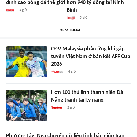
đỉnh cao bóng đá thế giới
hơn 940 tỷ đồng tại Ninh
Bình
5 giờ
5 giờ
XEM THÊM
CĐV Malaysia phản ứng khi gặp
tuyển Việt Nam ở bán kết AFF Cup
2026
4 giờ
Hơn 100 thủ lĩnh thanh niên Đà
Nẵng tranh tài kỹ năng
2 giờ
Phương Tây: Nga chuyển dữ liệu tình báo giúp Iran