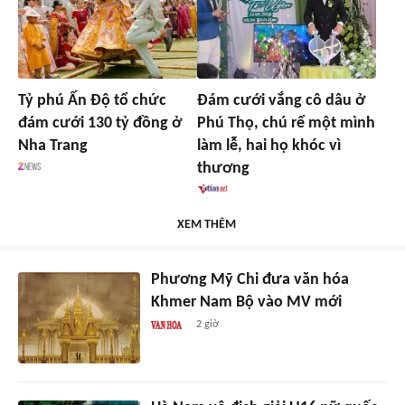
Tỷ phú Ấn Độ tổ chức
Đám cưới vắng cô dâu ở
đám cưới 130 tỷ đồng ở
Phú Thọ, chú rể một mình
Nha Trang
làm lễ, hai họ khóc vì
thương
XEM THÊM
Phương Mỹ Chi đưa văn hóa
Khmer Nam Bộ vào MV mới
2 giờ