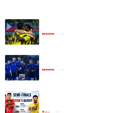
ASEAN CUP 2026
Đội tuyển Việt Nam gặp Malaysia
tại bán kết ASEAN Cup 2026
2 giờ
Lịch thi đấu bán kết ASEAN Cup
2026 mới nhất
2 giờ
Đội tuyển Việt Nam gặp Malaysia
tại bán kết ASEAN Championship
2026
2 giờ