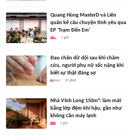
Quang Hùng MasterD và Liên
quân kể câu chuyện tình yêu qua
EP 'Trạm Đến Em'
1 giờ
Đau chân dữ dội sau khi châm
cứu, người phụ nữ sốc nặng khi
biết sự thật đáng sợ
37 phút
Nhà Vĩnh Long 150m²: làm mát
bằng lớp đệm khí hậu, gần như
không cần máy lạnh
2 giờ