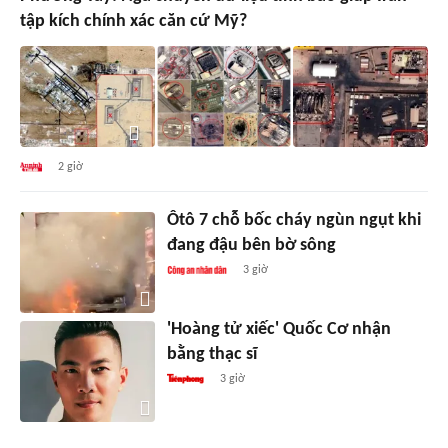
tập kích chính xác căn cứ Mỹ?
2 giờ
Ôtô 7 chỗ bốc cháy ngùn ngụt khi
đang đậu bên bờ sông
3 giờ
'Hoàng tử xiếc' Quốc Cơ nhận
bằng thạc sĩ
3 giờ