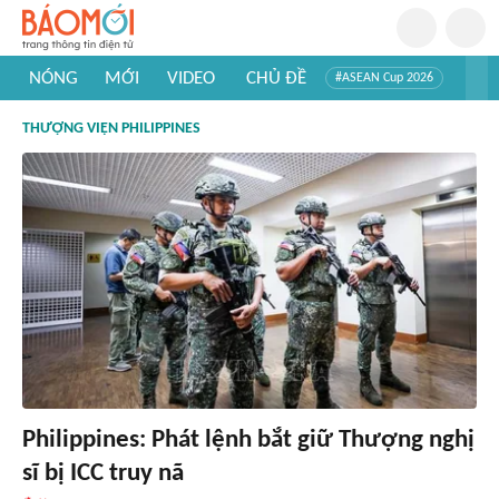
NÓNG
MỚI
VIDEO
CHỦ ĐỀ
#ASEAN Cup 2026
#Trí tuệ nhân tạo
#Mỹ - Iran
#Khám phá Việt Nam
THƯỢNG VIỆN PHILIPPINES
#Khám phá thế giới
Philippines: Phát lệnh bắt giữ Thượng nghị
sĩ bị ICC truy nã