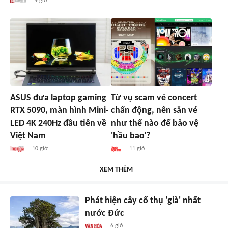
9 giờ
ASUS đưa laptop gaming
Từ vụ scam vé concert
RTX 5090, màn hình Mini-
chấn động, nên săn vé
LED 4K 240Hz đầu tiên về
như thế nào để bảo vệ
Việt Nam
'hầu bao'?
10 giờ
11 giờ
XEM THÊM
Phát hiện cây cổ thụ 'già' nhất
nước Đức
6 giờ