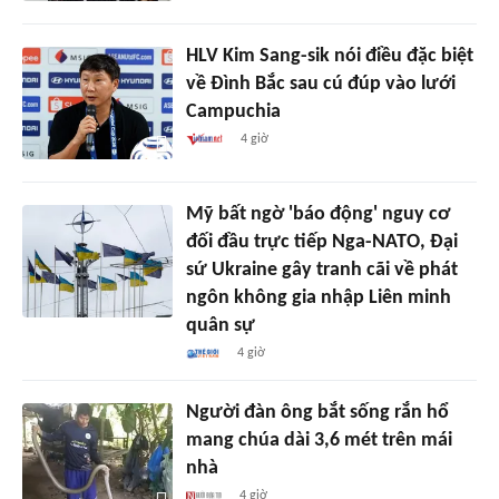
HLV Kim Sang-sik nói điều đặc biệt
về Đình Bắc sau cú đúp vào lưới
Campuchia
4 giờ
Mỹ bất ngờ 'báo động' nguy cơ
đối đầu trực tiếp Nga-NATO, Đại
sứ Ukraine gây tranh cãi về phát
ngôn không gia nhập Liên minh
quân sự
4 giờ
Người đàn ông bắt sống rắn hổ
mang chúa dài 3,6 mét trên mái
nhà
4 giờ