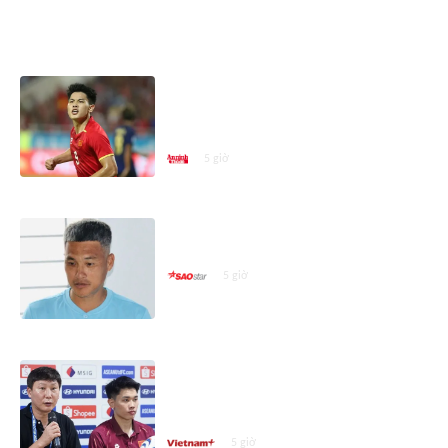
ASEAN CUP 2026
Đình Bắc bùng nổ, tuyển Việt Nam
giành vé bán kết ASEAN Cup 2026
với ngôi đầu bảng
5 giờ
Lê Công Vinh chính thức bị thay
thế
5 giờ
HLV Kim Sang-sik: 'Tôi mong Đình
Bắc vươn xa hơn tầm Đông Nam
Á'
5 giờ