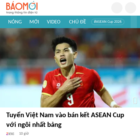
NÓNG
MỚI
VIDEO
CHỦ ĐỀ
#ASEAN Cup 2026
#Trí tuệ nhân tạo
#Mỹ - Iran
#Khám phá Việt Nam
#Khám phá thế giới
Tuyển Việt Nam vào bán kết ASEAN Cup
với ngôi nhất bảng
10 giờ