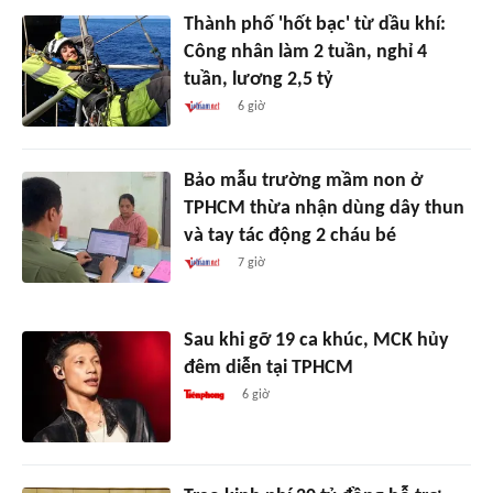
Thành phố 'hốt bạc' từ dầu khí:
Công nhân làm 2 tuần, nghỉ 4
tuần, lương 2,5 tỷ
6 giờ
Bảo mẫu trường mầm non ở
TPHCM thừa nhận dùng dây thun
và tay tác động 2 cháu bé
7 giờ
Sau khi gỡ 19 ca khúc, MCK hủy
đêm diễn tại TPHCM
6 giờ