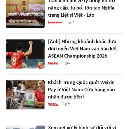
Trao kinh phí 20 tỷ đồng hỗ trợ
nâng cấp, tu bổ, tôn tạo Nghĩa
trang Liệt sĩ Việt - Lào
5 giờ
[Ảnh] Những khoảnh khắc đưa
đội tuyển Việt Nam vào bán kết
ASEAN Championship 2026
5 giờ
Khách Trung Quốc quét Weixin
Pay ở Việt Nam: Cửa hàng nào
nhận được tiền?
6 giờ
Xem xét xử lý hình sự đối với vi