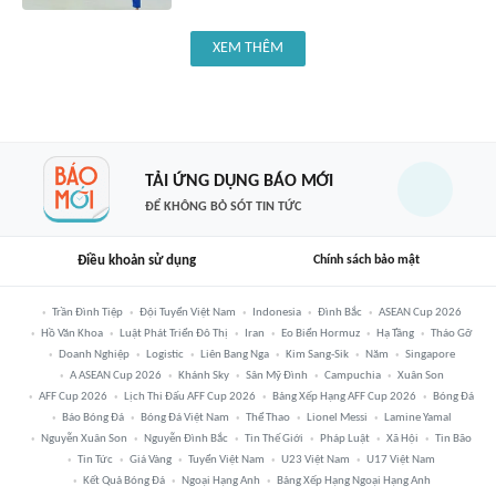
XEM THÊM
TẢI ỨNG DỤNG BÁO MỚI
ĐỂ KHÔNG BỎ SÓT TIN TỨC
Điều khoản sử dụng
Chính sách bảo mật
Trần Đình Tiệp
Đội Tuyển Việt Nam
Indonesia
Đình Bắc
ASEAN Cup 2026
Hồ Văn Khoa
Luật Phát Triển Đô Thị
Iran
Eo Biển Hormuz
Hạ Tầng
Tháo Gỡ
Doanh Nghiệp
Logistic
Liên Bang Nga
Kim Sang-Sik
Năm
Singapore
A ASEAN Cup 2026
Khánh Sky
Sân Mỹ Đình
Campuchia
Xuân Son
AFF Cup 2026
Lịch Thi Đấu AFF Cup 2026
Bảng Xếp Hạng AFF Cup 2026
Bóng Đá
Báo Bóng Đá
Bóng Đá Việt Nam
Thể Thao
Lionel Messi
Lamine Yamal
Nguyễn Xuân Son
Nguyễn Đình Bắc
Tin Thế Giới
Pháp Luật
Xã Hội
Tin Bão
Tin Tức
Giá Vàng
Tuyển Việt Nam
U23 Việt Nam
U17 Việt Nam
Kết Quả Bóng Đá
Ngoại Hạng Anh
Bảng Xếp Hạng Ngoại Hạng Anh