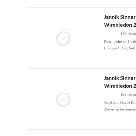
Jannik Sinner
Wimbledon 
894
liên q
Đương kim số 1 thế 
thắng 6-4, 6-4, 6-4
Jannik Sinne
Wimbledon 
103
liên q
Vượt qua Novak Djok
Zverev sẽ tạo nên m