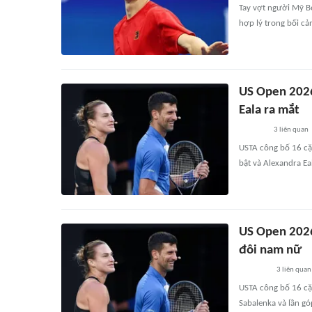
Tay vợt người Mỹ Be
hợp lý trong bối cả
US Open 2026
Eala ra mắt
3
liên quan
USTA công bố 16 cặ
bật và Alexandra Ea
US Open 2026
đôi nam nữ
3
liên quan
USTA công bố 16 cặp
Sabalenka và lần gó