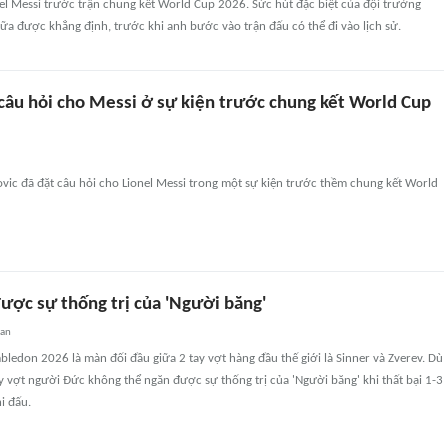
nel Messi trước trận chung kết World Cup 2026. Sức hút đặc biệt của đội trưởng
ữa được khẳng định, trước khi anh bước vào trận đấu có thể đi vào lịch sử.
 câu hỏi cho Messi ở sự kiện trước chung kết World Cup
vic đã đặt câu hỏi cho Lionel Messi trong một sự kiện trước thềm chung kết World
ược sự thống trị của 'Người băng'
uan
ledon 2026 là màn đối đầu giữa 2 tay vợt hàng đầu thế giới là Sinner và Zverev. Dù
ay vợt người Đức không thể ngăn được sự thống trị của 'Người băng' khi thất bại 1-3
i đấu.