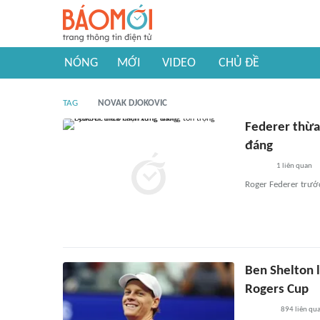
NÓNG
MỚI
VIDEO
CHỦ ĐỀ
TAG
NOVAK DJOKOVIC
Federer thừa
đáng
1
liên quan
Roger Federer trước
Ben Shelton l
Rogers Cup
894
liên qu