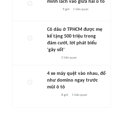
mình lách vào giữa hai ô tô
9 giờ
1
liên quan
Cô dâu ở TPHCM được mẹ
kế tặng 500 triệu trong
đám cưới, lời phát biểu
'gây sốt'
2
liên quan
4 xe máy quệt vào nhau, đổ
như domino ngay trước
mũi ô tô
8 giờ
1
liên quan