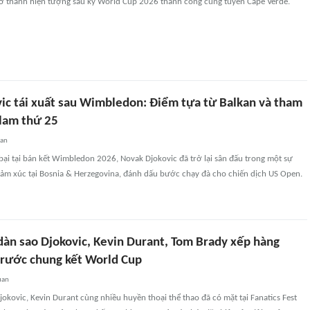
ở thành hiện tượng sau kỳ World Cup 2026 thành công cùng tuyển Cape Verde.
ic tái xuất sau Wimbledon: Điểm tựa từ Balkan và tham
lam thứ 25
uan
t bại tại bán kết Wimbledon 2026, Novak Djokovic đã trở lại sân đấu trong một sự
 cảm xúc tại Bosnia & Herzegovina, đánh dấu bước chạy đà cho chiến dịch US Open.
dàn sao Djokovic, Kevin Durant, Tom Brady xếp hàng
 trước chung kết World Cup
uan
okovic, Kevin Durant cùng nhiều huyền thoại thể thao đã có mặt tại Fanatics Fest