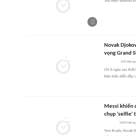
Thủ môn Vozinha tr
Novak Djokov
vọng Grand S
103
liên q
Chỉ ít ngày sau thấ
kiện biểu diễn đầy
Messi khiến 
chụp 'selfie'
1609
liên q
Tom Brady, Novak Dj