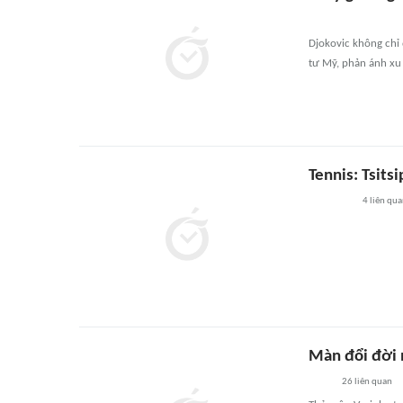
Djokovic không chỉ
tư Mỹ, phản ánh xu
Tennis: Tsits
4
liên qu
Màn đổi đời 
26
liên quan