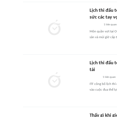
Lịch thi đấu 
sức các tay v
1
liên quan
Môn quần vợt tại O
sân và múi giờ cấp 
Lịch thi đấu 
tải
1
liên quan
ITF công bố lịch th
vào cuộc đua thể lực
Thấy gì khi g