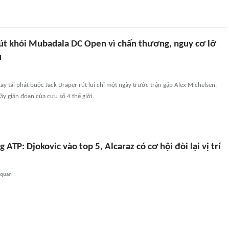
rút khỏi Mubadala DC Open vì chấn thương, nguy cơ lỡ
u
y tái phát buộc Jack Draper rút lui chỉ một ngày trước trận gặp Alex Michelsen,
y gián đoạn của cựu số 4 thế giới.
 ATP: Djokovic vào top 5, Alcaraz có cơ hội đòi lại vị trí
 quan