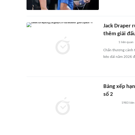
Jack Draper 
thêm giải đấ
1
liên quan
Chấn thương cánh ta
kéo dài năm 2026 đầ
Bảng xếp hạng
số 2
1983
liên