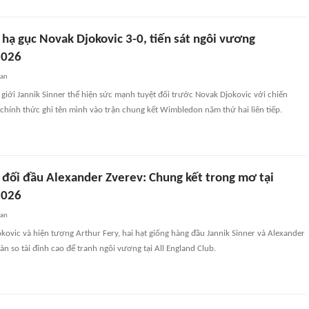
 hạ gục Novak Djokovic 3-0, tiến sát ngôi vương
2026
uan
giới Jannik Sinner thể hiện sức mạnh tuyệt đối trước Novak Djokovic với chiến
, chính thức ghi tên mình vào trận chung kết Wimbledon năm thứ hai liên tiếp.
r đối đầu Alexander Zverev: Chung kết trong mơ tại
2026
uan
ovic và hiện tượng Arthur Fery, hai hạt giống hàng đầu Jannik Sinner và Alexander
àn so tài đỉnh cao để tranh ngôi vương tại All England Club.