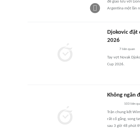
để giao lưu với Lio
Argentina một lần n
Djokovic đặt
2026
7
liên quan
Tay vợt Novak Djoko
Cup 2026.
Không ngăn đ
103
liên q
Trận chung kết Wimb
rất cố gắng, song t
sau 3 giờ 48 phút th