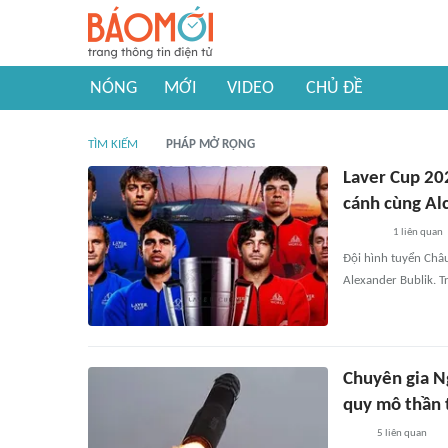
NÓNG
MỚI
VIDEO
CHỦ ĐỀ
TÌM KIẾM
PHÁP MỞ RỘNG
Laver Cup 202
cánh cùng Al
1
liên quan
Đội hình tuyển Châu
Alexander Bublik. T
Chuyên gia N
quy mô thần 
5
liên quan