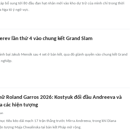
háp bổ sung tới 80 đầu đạn hạt nhân mới vào kho dự trữ của mình chỉ trong thời
a Nga tỏ ý ngờ vực.
erev lần thứ 4 vào chung kết Grand Slam
nh bại Jakub Mensik sau 4 set ở bán kết, qua đó giành quyền vào chung kết Grand
 nghiệp.
nữ Roland Garros 2026: Kostyuk đối đầu Andreeva và
ủa các hiện tượng
uan
ục tiêu kéo dài mạch 17 trận thắng trước Mirra Andreeva, trong khi Diana
iện tượng Maja Chwalinska tại bán kết Pháp mở rộng.