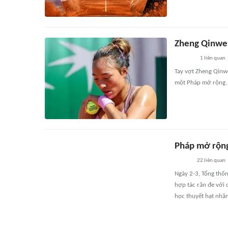
Zheng Qinwen
1
liên quan
Tay vợt Zheng Qinw
một Pháp mở rộng. 
Pháp mở rộng
22
liên quan
Ngày 2-3, Tổng thố
hợp tác răn đe với
học thuyết hạt nhân