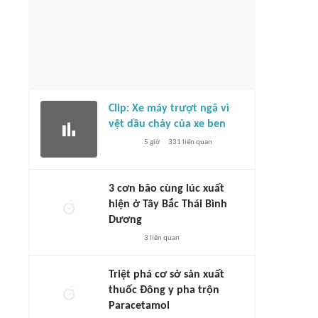
Clip: Xe máy trượt ngã vì
vệt dầu chảy của xe ben
5 giờ
331
liên quan
3 cơn bão cùng lúc xuất
hiện ở Tây Bắc Thái Bình
Dương
3
liên quan
Triệt phá cơ sở sản xuất
thuốc Đông y pha trộn
Paracetamol