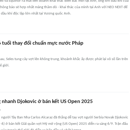
ell và Equinor ra mắt liên doanh khai thác Biển Bắc mới tại Anh, ông lớn dầu khí của
 thông báo sẽ hợp nhất mảng thăm dò - khai thác của mình tại Anh với NEO NEXT để
c dầu khí độc lập lớn nhất tại Vương quốc Anh.
6 tuổi thay đổi chuẩn mực nước Pháp
u, Seles tung cây vợt lên không trung, khoảnh khắc ấy được phát lại vô số lần trên
ế giới.
g nhanh Djokovic ở bán kết US Open 2025
n
ới người Tây Ban Nha Carlos Alcaraz đã thắng dễ tay vợt người Serbia Novak Djokovic
 2 - 6) ở bán kết Giải quần vợt Mỹ mở rộng (US Open) 2025 diễn ra sáng 6/9. Trận đấu