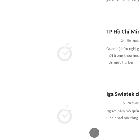
giữa hai thế hệ vàng
TP Hồ Chí Min
244
liên qua
Quan hệ hữu nghị g
mới trong khoa học 
hơn giữa hai bên.
Iga Swiatek c
5
liên quan
Người hâm mộ quần 
Cincinnati mở rộng.