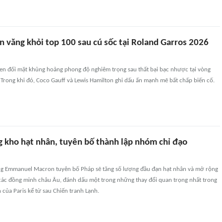
 văng khỏi top 100 sau cú sốc tại Roland Garros 2026
en đối mặt khủng hoảng phong độ nghiêm trọng sau thất bại bạc nhược tại vòng
Trong khi đó, Coco Gauff và Lewis Hamilton ghi dấu ấn mạnh mẽ bất chấp biến cố.
 kho hạt nhân, tuyên bố thành lập nhóm chỉ đạo
ng Emmanuel Macron tuyên bố Pháp sẽ tăng số lượng đầu đạn hạt nhân và mở rộng
 các đồng minh châu Âu, đánh dấu một trong những thay đổi quan trọng nhất trong
 của Paris kể từ sau Chiến tranh Lạnh.