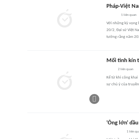
Pháp-Việt N
1
liên quan
Với những kỳ vọng lớ
20/2, Đại sứ Việt N
tưởng rằng năm 2026
Mối tình kín 
2
liên quan
Kể từ khi công khai
sự chú ý của truyền
'Ông lớn' dầu
1
liên qu