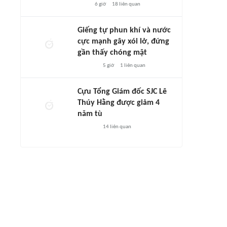
6 giờ
18
liên quan
Giếng tự phun khí và nước
cực mạnh gây xói lở, đứng
gần thấy chóng mặt
5 giờ
1
liên quan
Cựu Tổng Giám đốc SJC Lê
Thúy Hằng được giảm 4
năm tù
14
liên quan