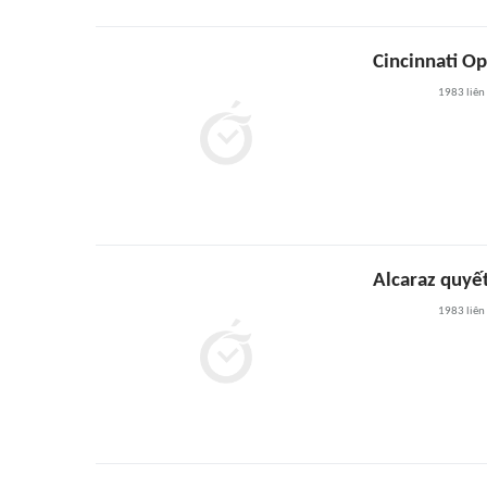
Cincinnati Op
1983
liên
Alcaraz quyế
1983
liên