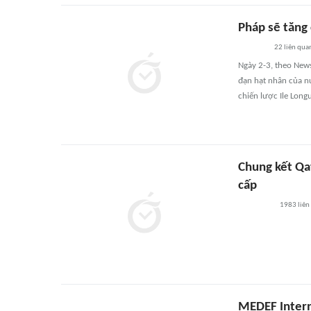
Pháp sẽ tăng
22
liên qua
Ngày 2-3, theo New
đạn hạt nhân của nư
chiến lược Ile Lon
Chung kết Qat
cấp
1983
liên
MEDEF Intern