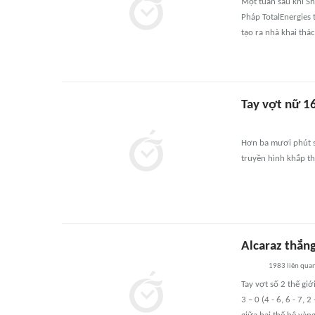
Một tuần sau khi Sh
Pháp TotalEnergies
tạo ra nhà khai thá
Tay vợt nữ 1
Hơn ba mươi phút sa
truyền hình khắp th
Alcaraz thắn
1983
liên qua
Tay vợt số 2 thế gi
3 – 0 (4 - 6, 6 - 7,