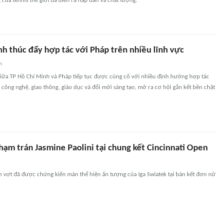
 của tennis thế giới đã diễn ra hấp dẫn và chất lượng.
h thúc đẩy hợp tác với Pháp trên nhiều lĩnh vực
n
iữa TP Hồ Chí Minh và Pháp tiếp tục được củng cố với nhiều định hướng hợp tác
công nghệ, giao thông, giáo dục và đổi mới sáng tạo, mở ra cơ hội gắn kết bền chặt
hạm trán Jasmine Paolini tại chung kết Cincinnati Open
vợt đã được chứng kiến màn thể hiện ấn tượng của Iga Swiatek tại bán kết đơn nữ