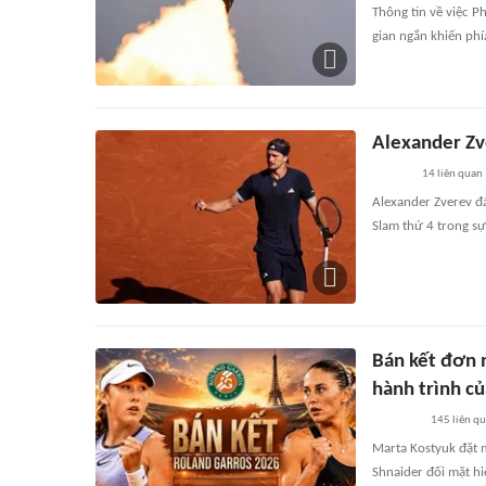
Thông tin về việc P
gian ngắn khiến phí
Alexander Zv
14
liên quan
Alexander Zverev đá
Slam thứ 4 trong sự
Bán kết đơn 
hành trình c
145
liên q
Marta Kostyuk đặt m
Shnaider đối mặt h