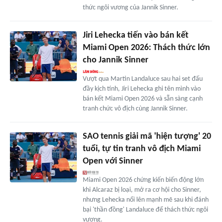
thức ngôi vương của Jannik Sinner.
Jiri Lehecka tiến vào bán kết
Miami Open 2026: Thách thức lớn
cho Jannik Sinner
Vượt qua Martin Landaluce sau hai set đấu
đầy kịch tính, Jiri Lehecka ghi tên mình vào
bán kết Miami Open 2026 và sẵn sàng cạnh
tranh chức vô địch cùng Jannik Sinner.
SAO tennis giải mã 'hiện tượng' 20
tuổi, tự tin tranh vô địch Miami
Open với Sinner
Miami Open 2026 chứng kiến biến động lớn
khi Alcaraz bị loại, mở ra cơ hội cho Sinner,
nhưng Lehecka nổi lên mạnh mẽ sau khi đánh
bại 'thần đồng' Landaluce để thách thức ngôi
vương.