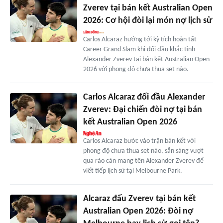
Zverev tại bán kết Australian Open
2026: Cơ hội đòi lại món nợ lịch sử
Carlos Alcaraz hướng tới kỳ tích hoàn tất
Career Grand Slam khi đối đầu khắc tinh
Alexander Zverev tại bán kết Australian Open
2026 với phong độ chưa thua set nào.
Carlos Alcaraz đối đầu Alexander
Zverev: Đại chiến đòi nợ tại bán
kết Australian Open 2026
Carlos Alcaraz bước vào trận bán kết với
phong độ chưa thua set nào, sẵn sàng vượt
qua rào cản mang tên Alexander Zverev để
viết tiếp lịch sử tại Melbourne Park.
Alcaraz đấu Zverev tại bán kết
Australian Open 2026: Đòi nợ