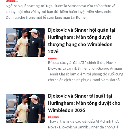
Ngôi sao quần vợt người Nga Liudmila Samsonova vừa chính thức về
chung một nhà với người bạn đời kiêm huấn luyện viên Alessandro
Dumitrache trong một lễ cưới lãng mạn tại Rome.
Djokovic và Sinner hội quân tại
Hurlingham: Màn tổng duyệt
thượng hạng cho Wimbledon
2026
Bỏ qua các giải đấu ATP chính thức, Novak
Djokovic và Jannik Sinner chọn Giorgio Armani
Tennis Classic làm điểm rơi phong độ cuối cùng
cho chiến dịch chinh phục Grand Slam sân cỏ.
Djokovic và Sinner tái xuất tại
Hurlingham: Màn tổng duyệt cho
Wimbledon 2026
Thay vì tham gia các giải đấu ATP chính thức,
Novak Djokovic và Jannik Sinner đã chọn giải