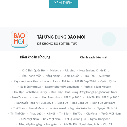
XEM THÊM
TẢI ỨNG DỤNG BÁO MỚI
ĐỂ KHÔNG BỎ SÓT TIN TỨC
Điều khoản sử dụng
Chính sách bảo mật
Chủ Tịch Quốc Hội
Malaysia
Ukraine
New Zealand Cindy Kiro
Trần Thanh Mẫn
Nắng Nóng
Điểm Chuẩn
Rửa Tiền
Australia
Xaysomphone Phomvihane
Lào
Tô Lâm
ASEAN Cup 2026
Quốc Hội Lào
Eo Biển Hormuz
Saysomphone Phomvihane
Australia Sam Mostyn
Đại Học Bách Khoa Hà Nội
Ban Chấp Hành Trung Ương Đảng Cộng Sản Việt Nam
New Zealand
Iran
Liên Bang Nga
AFF Cup 2026
Lịch Thi Đấu AFF Cup 2026
Bảng Xếp Hạng AFF Cup 2026
Bóng Đá
Báo Bóng Đá
Bóng Đá Việt Nam
Thể Thao
Lionel Messi
Lamine Yamal
Nguyễn Xuân Son
Nguyễn Đình Bắc
Tin Thế Giới
Pháp Luật
Xã Hội
Tin Bão
Tin Tức
Giá Vàng
Tuyển Việt Nam
U23 Việt Nam
U17 Việt Nam
Kết Quả Bóng Đá
Ngoại Hạng Anh
Bảng Xếp Hạng Ngoại Hạng Anh
Lịch Thi Đấu Ngoại Hạng Anh
Cúp C1