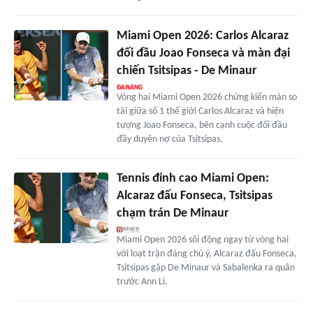
Miami Open 2026: Carlos Alcaraz
đối đầu Joao Fonseca và màn đại
chiến Tsitsipas - De Minaur
Vòng hai Miami Open 2026 chứng kiến màn so
tài giữa số 1 thế giới Carlos Alcaraz và hiện
tượng Joao Fonseca, bên cạnh cuộc đối đầu
đầy duyên nợ của Tsitsipas.
Tennis đỉnh cao Miami Open:
Alcaraz đấu Fonseca, Tsitsipas
chạm trán De Minaur
Miami Open 2026 sôi động ngay từ vòng hai
với loạt trận đáng chú ý, Alcaraz đấu Fonseca,
Tsitsipas gặp De Minaur và Sabalenka ra quân
trước Ann Li.