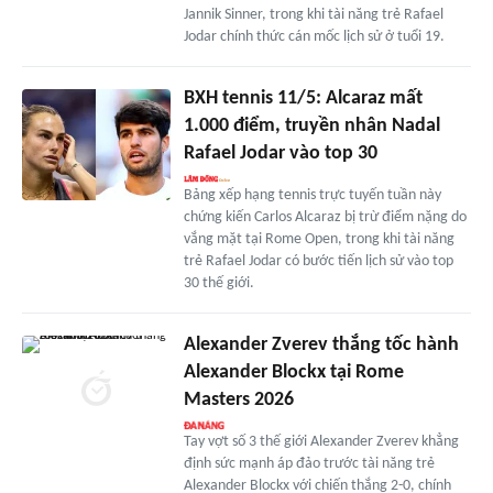
Jannik Sinner, trong khi tài năng trẻ Rafael
Jodar chính thức cán mốc lịch sử ở tuổi 19.
BXH tennis 11/5: Alcaraz mất
1.000 điểm, truyền nhân Nadal
Rafael Jodar vào top 30
Bảng xếp hạng tennis trực tuyến tuần này
chứng kiến Carlos Alcaraz bị trừ điểm nặng do
vắng mặt tại Rome Open, trong khi tài năng
trẻ Rafael Jodar có bước tiến lịch sử vào top
30 thế giới.
Alexander Zverev thắng tốc hành
Alexander Blockx tại Rome
Masters 2026
Tay vợt số 3 thế giới Alexander Zverev khẳng
định sức mạnh áp đảo trước tài năng trẻ
Alexander Blockx với chiến thắng 2-0, chính