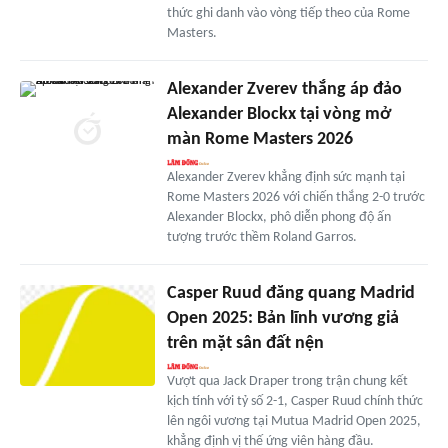
thức ghi danh vào vòng tiếp theo của Rome
Masters.
Alexander Zverev thắng áp đảo
Alexander Blockx tại vòng mở
màn Rome Masters 2026
Alexander Zverev khẳng định sức mạnh tại
Rome Masters 2026 với chiến thắng 2-0 trước
Alexander Blockx, phô diễn phong độ ấn
tượng trước thềm Roland Garros.
Casper Ruud đăng quang Madrid
Open 2025: Bản lĩnh vương giả
trên mặt sân đất nện
Vượt qua Jack Draper trong trận chung kết
kịch tính với tỷ số 2-1, Casper Ruud chính thức
lên ngôi vương tại Mutua Madrid Open 2025,
khẳng định vị thế ứng viên hàng đầu.