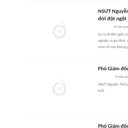
NSƯT Nguyễn 
đời đột ngột 
14
liên qu
Sự ra đi đột ngột c
nghiệp và gia đình.
múa rối vào không g
Phó Giám đốc
14
liên qu
NSƯT Nguyễn Thế Lo
tuổi.
Phó Giám đốc