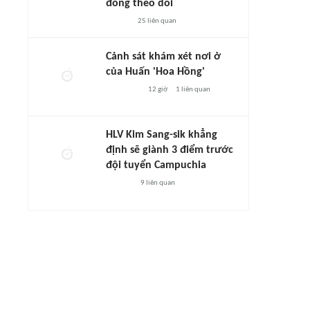
đông theo dõi
25
liên quan
Cảnh sát khám xét nơi ở
của Huấn 'Hoa Hồng'
12 giờ
1
liên quan
HLV Kim Sang-sik khẳng
định sẽ giành 3 điểm trước
đội tuyển Campuchia
9
liên quan