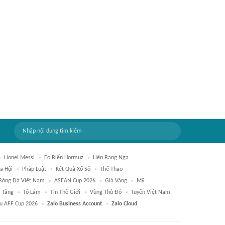
Lionel Messi
Eo Biển Hormuz
Liên Bang Nga
ã Hội
Pháp Luật
Kết Quả Xổ Số
Thể Thao
Bóng Đá Việt Nam
ASEAN Cup 2026
Giá Vàng
Mỹ
 Tầng
Tô Lâm
Tin Thế Giới
Vùng Thủ Đô
Tuyển Việt Nam
ấu AFF Cup 2026
Zalo Business Account
Zalo Cloud