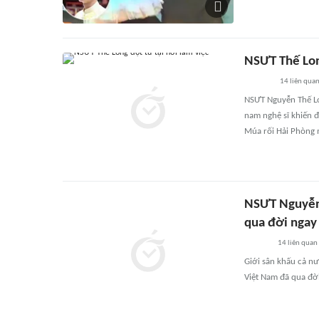
NSƯT Thế Lon
14
liên qua
NSƯT Nguyễn Thế Lon
nam nghệ sĩ khiến đ
Múa rối Hải Phòng m
NSƯT Nguyễn 
qua đời ngay
14
liên quan
Giới sân khấu cả n
Việt Nam đã qua đời