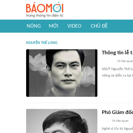
NÓNG
MỚI
VIDEO
CHỦ ĐỀ
NGUYỄN THẾ LONG
Thông tin lễ 
14
liên qua
NSƯT Nguyễn Thế Lon
viếng sẽ diễn ra tạ
Phó Giám đốc
14
liên quan
Nghệ sĩ Ưu tú Nguy