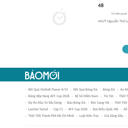
48
14
liên quan
NSƯT Nguyễn Thế Lo
Kết Quả Vietlott Power 6/55
Kết Quả Bóng Đá
Bóng Đá
An N
Bảng Xếp Hạng AFF Cup 2026
Xổ Số Miền Nam
Tin Tức
Thời T
Dự Án Đầu Tư Xây Dựng
Báo Bóng Đá
Kim Sang-Sik
Thời Tiết
Lamine Yamal
Cúp C1
AFF Cup 2026
Đại Biểu Quốc Hội
Xổ
Thời Tiết Thành Phố Hồ Chí Minh
Luật Kiến Trúc
Giá Xăng Dầu