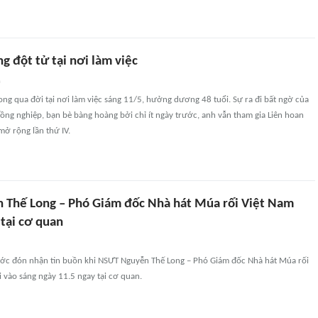
g đột tử tại nơi làm việc
n
g qua đời tại nơi làm việc sáng 11/5, hưởng dương 48 tuổi. Sự ra đi bất ngờ của
ồng nghiệp, bạn bè bàng hoàng bởi chỉ ít ngày trước, anh vẫn tham gia Liên hoan
ở rộng lần thứ IV.
Thế Long – Phó Giám đốc Nhà hát Múa rối Việt Nam
 tại cơ quan
ước đón nhận tin buồn khi NSƯT Nguyễn Thế Long – Phó Giám đốc Nhà hát Múa rối
 vào sáng ngày 11.5 ngay tại cơ quan.