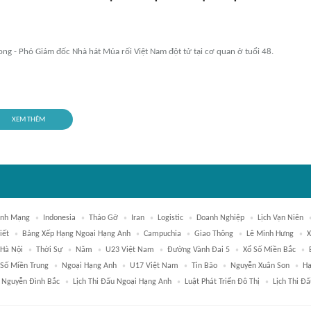
ng - Phó Giám đốc Nhà hát Múa rối Việt Nam đột tử tại cơ quan ở tuổi 48.
XEM THÊM
inh Mạng
Indonesia
Tháo Gỡ
Iran
Logistic
Doanh Nghiệp
Lịch Vạn Niên
iết
Bảng Xếp Hạng Ngoại Hạng Anh
Campuchia
Giao Thông
Lê Minh Hưng
X
 Hà Nội
Thời Sự
Năm
U23 Việt Nam
Đường Vành Đai 5
Xổ Số Miền Bắc
 Số Miền Trung
Ngoại Hạng Anh
U17 Việt Nam
Tin Bão
Nguyễn Xuân Son
Hạ
Nguyễn Đình Bắc
Lịch Thi Đấu Ngoại Hạng Anh
Luật Phát Triển Đô Thị
Lịch Thi Đ