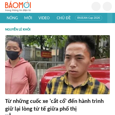
NÓNG
MỚI
VIDEO
CHỦ ĐỀ
#ASEAN Cup 2026
#Trí tuệ nhân tạo
#Mỹ - Iran
#Khám phá Việt Nam
NGUYỄN LÊ KHÔI
#Khám phá thế giới
Từ những cuốc xe 'cắt cổ' đến hành trình
giữ lại lòng tử tế giữa phố thị