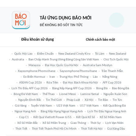
TẢI ỨNG DỤNG BÁO MỚI
ĐỂ KHÔNG BỎ SÓT TIN TỨC
Điều khoản sử dụng
Chính sách bảo mật
Quốc Hội Lào
Điểm Chuẩn
New Zealand Cindy Kiro
Tô Lâm
New Zealand
Australia
Ban Chấp Hành Trung Ương Đảng Cộng Sản Việt Nam
Chủ Tịch Quốc Hội
Malaysia
Đại Học Quốc Gia Hà Nội
Australia Sam Mostyn
Xaysomphone Phomvihane
Saysomphone Phomvihane
Trần Thanh Mẫn
Eo Biển Hormuz
Iran
Trung Học Phổ Thông
Lào
Nắng Nóng
ASEAN Cup 2026
Rửa Tiền
Đại Học Bách Khoa Hà Nội
AFF Cup 2026
Lịch Thi Đấu AFF Cup 2026
Bảng Xếp Hạng AFF Cup 2026
Bóng Đá
Báo Bóng Đá
Bóng Đá Việt Nam
Thể Thao
Lionel Messi
Lamine Yamal
Nguyễn Xuân Son
Nguyễn Đình Bắc
Tin Thế Giới
Pháp Luật
Xã Hội
Tin Bão
Tin Tức
Giá Vàng
Tuyển Việt Nam
U23 Việt Nam
U17 Việt Nam
Kết Quả Bóng Đá
Ngoại Hạng Anh
Bảng Xếp Hạng Ngoại Hạng Anh
Lịch Thi Đấu Ngoại Hạng Anh
Cúp C1
Kết Quả Vietlott Power 6/55
Kết Quả Xổ Số
Xổ Số Miền Nam
Xổ Số Miền Bắc
Xổ Số Miền Trung
Giao Thông
Thời Sự
Lịch Vạn Niên
Thời Tiết
Thời Tiết Thành Phố Hồ Chí Minh
Thời Tiết Hà Nội
Giá Xăng Dầu