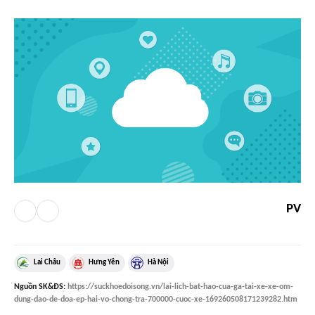
PV
Lai Châu
Hưng Yên
Hà Nội
Nguồn
SK&ĐS
:
https://suckhoedoisong.vn/lai-lich-bat-hao-cua-ga-tai-xe-xe-om-
dung-dao-de-doa-ep-hai-vo-chong-tra-700000-cuoc-xe-169260508171239282.htm