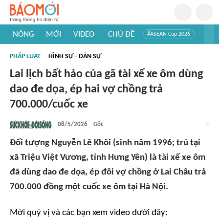
NÓNG
MỚI
VIDEO
CHỦ ĐỀ
#ASEAN Cup 2026
#Trí tuệ nhân tạo
#Mỹ - Iran
#Khám phá Việt Nam
PHÁP LUẬT
HÌNH SỰ - DÂN SỰ
#Khám phá thế giới
Lai lịch bất hảo của gã tài xế xe ôm dùng
dao đe dọa, ép hai vợ chồng trả
700.000/cuốc xe
08/5/2026
Gốc
Đối tượng Nguyễn Lê Khôi (sinh năm 1996; trú tại
xã Triệu Việt Vương, tỉnh Hưng Yên) là tài xế xe ôm
đã dùng dao đe dọa, ép đôi vợ chồng ở Lai Châu trả
700.000 đồng một cuốc xe ôm tại Hà Nội.
Mời quý vị và các bạn xem video dưới đây: