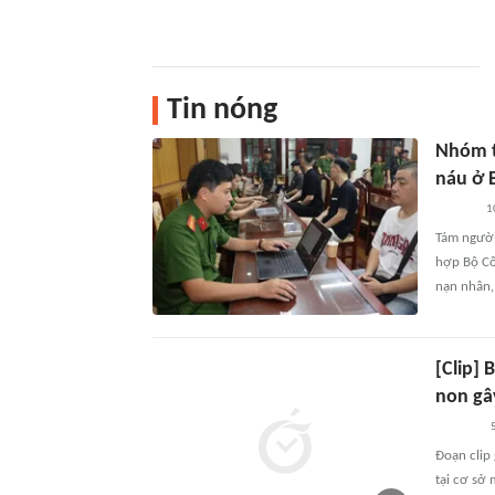
Tin nóng
Nhóm tr
náu ở 
1
Tám người
hợp Bộ Cô
nạn nhân,
[Clip]
non gâ
5
Đoạn clip
tại cơ sở