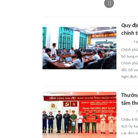
Quy đị
chính 
5 g
Chính phủ
bổ sung m
Chính phủ
đổi, bổ s
Nghị định
Thưởng
tâm th
7
Chiều 6/8
tịch Ủy b
các đơn vị