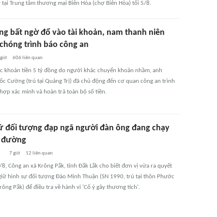
 tại Trung tâm thương mại Biên Hòa (chợ Biên Hòa) tối 5/8.
ồng bất ngờ đổ vào tài khoản, nam thanh niên
chóng trình báo công an
 giờ
606
liên quan
 khoản tiền 5 tỷ đồng do người khác chuyển khoản nhầm, anh
c Cường (trú tại Quảng Trị) đã chủ động đến cơ quan công an trình
hợp xác minh và hoàn trả toàn bộ số tiền.
ữ đối tượng đạp ngã người đàn ông đang chạy
n đường
7 giờ
12
liên quan
/8, Công an xã Krông Pắk, tỉnh Đắk Lắk cho biết đơn vị vừa ra quyết
giữ hình sự đối tượng Đào Minh Thuận (SN 1990, trú tại thôn Phước
rông Pắk) để điều tra về hành vi 'Cố ý gây thương tích'.