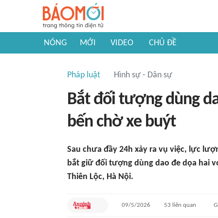
NÓNG
MỚI
VIDEO
CHỦ ĐỀ
Pháp luật
Hình sự - Dân sự
Bắt đối tượng dùng da
bến chờ xe buýt
Sau chưa đầy 24h xảy ra vụ việc, lực l
bắt giữ đối tượng dùng dao đe dọa hai vợ
Thiên Lộc, Hà Nội.
09/5/2026
53
liên quan
G