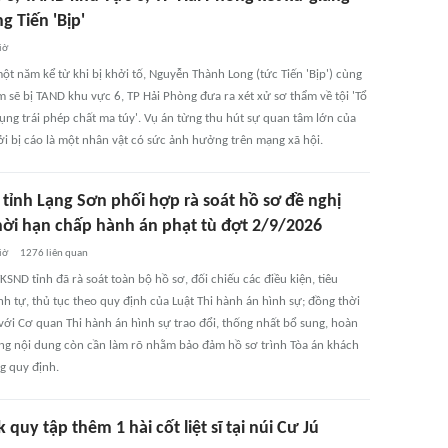
g Tiến 'Bịp'
iờ
ột năm kể từ khi bị khởi tố, Nguyễn Thành Long (tức Tiến 'Bịp') cùng
 sẽ bị TAND khu vực 6, TP Hải Phòng đưa ra xét xử sơ thẩm về tội 'Tổ
ụng trái phép chất ma túy'. Vụ án từng thu hút sự quan tâm lớn của
ởi bị cáo là một nhân vật có sức ảnh hưởng trên mạng xã hội.
tỉnh Lạng Sơn phối hợp rà soát hồ sơ đề nghị
hời hạn chấp hành án phạt tù đợt 2/9/2026
iờ
1276
liên quan
SND tỉnh đã rà soát toàn bộ hồ sơ, đối chiếu các điều kiện, tiêu
nh tự, thủ tục theo quy định của Luật Thi hành án hình sự; đồng thời
với Cơ quan Thi hành án hình sự trao đổi, thống nhất bổ sung, hoàn
ng nội dung còn cần làm rõ nhằm bảo đảm hồ sơ trình Tòa án khách
g quy định.
 quy tập thêm 1 hài cốt liệt sĩ tại núi Cư Jú