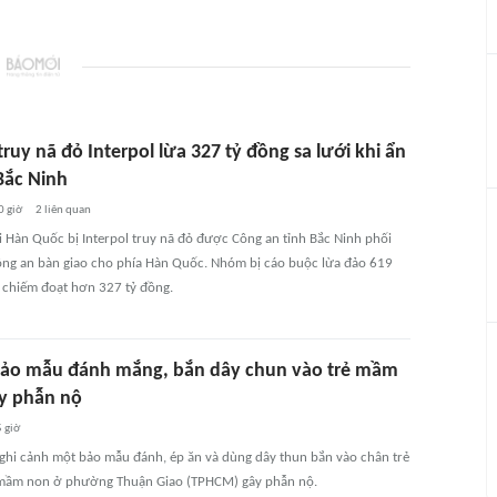
uy nã đỏ Interpol lừa 327 tỷ đồng sa lưới khi ẩn
Bắc Ninh
0 giờ
2
liên quan
 Hàn Quốc bị Interpol truy nã đỏ được Công an tỉnh Bắc Ninh phối
ng an bàn giao cho phía Hàn Quốc. Nhóm bị cáo buộc lừa đảo 619
 chiếm đoạt hơn 327 tỷ đồng.
 Bảo mẫu đánh mắng, bắn dây chun vào trẻ mầm
y phẫn nộ
 giờ
 ghi cảnh một bảo mẫu đánh, ép ăn và dùng dây thun bắn vào chân trẻ
 mầm non ở phường Thuận Giao (TPHCM) gây phẫn nộ.