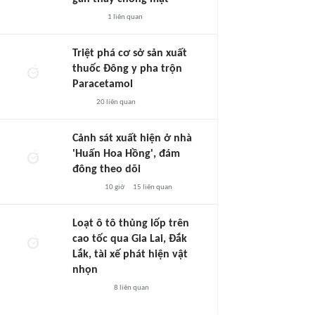
1
liên quan
Triệt phá cơ sở sản xuất
thuốc Đông y pha trộn
Paracetamol
20
liên quan
Cảnh sát xuất hiện ở nhà
'Huấn Hoa Hồng', đám
đông theo dõi
10 giờ
15
liên quan
Loạt ô tô thủng lốp trên
cao tốc qua Gia Lai, Đắk
Lắk, tài xế phát hiện vật
nhọn
8
liên quan