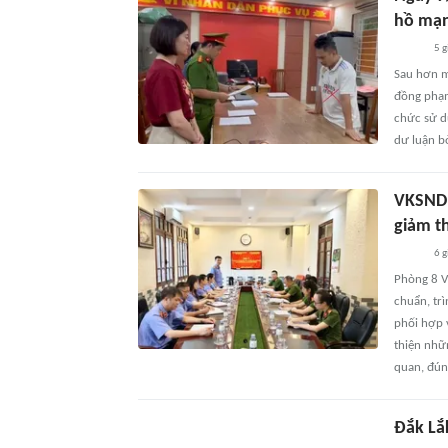
hồ mạn
5 g
Sau hơn m
đồng phạm
chức sử d
dư luận b
VKSND 
giảm t
6 g
Phòng 8 VK
chuẩn, trì
phối hợp 
thiện nhữ
quan, đún
Đắk Lắk