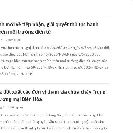
nh mới về tiếp nhận, giải quyết thủ tục hành
trên môi trường điện tử
iờ
7
liên quan
 vừa ban hành Nghị định số 310/2026/NĐ-CP ngày 5/8/2026 sửa đổi,
ột số điều của Nghị định số 45/2020/NĐ-CP ngày 8/5/2020 của
 về thực hiện thủ tục hành chính trên môi trường điện tử, được sửa
ung bởi Nghị định số 68/2024/NĐ-CP, Nghị định số 69/2024/NĐ-CP và
 số 118/2025/NĐ-CP
 đột xuất các đơn vị tham gia chữa cháy Trung
ương mại Biên Hòa
 giờ
1
liên quan
, thay mặt lãnh đạo thành phố Đồng Nai, Phó Bí thư Thành ủy, Chủ
an nhân dân thành phố Nguyễn Văn Út đã trao thưởng đột xuất cho
 thuộc Công an thành phố vì đã có thành tích xuất sắc trong công tác