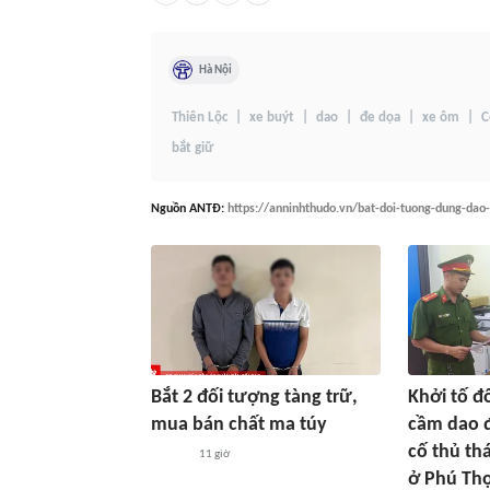
Hà Nội
Thiên Lộc
xe buýt
dao
đe dọa
xe ôm
C
bắt giữ
Nguồn
ANTĐ
:
https://anninhthudo.vn/bat-doi-tuong-dung-dao
Bắt 2 đối tượng tàng trữ,
Khởi tố đ
mua bán chất ma túy
cầm dao 
cố thủ th
11 giờ
ở Phú Th