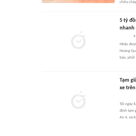
chữa cháy
5 tỷ đ
nhanh 
8
Nhận được
Hoàng Quố
báo, phối 
Tạm gi
xe trê
Tối ngày 6
định tạm 
An 4, xã K