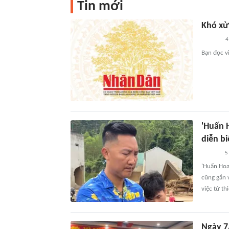
Tin mới
Khó xử 
4
Bạn đọc vi
'Huấn H
diễn b
5
'Huấn Hoa
cũng gắn 
việc từ th
Ngày 7