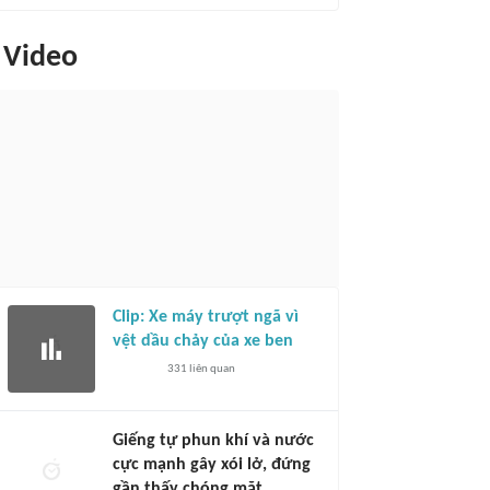
Video
Clip: Xe máy trượt ngã vì
vệt dầu chảy của xe ben
331
liên quan
Giếng tự phun khí và nước
cực mạnh gây xói lở, đứng
gần thấy chóng mặt