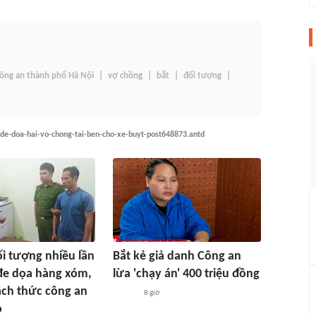
ông an thành phố Hà Nội
vợ chồng
bắt
đối tượng
-de-doa-hai-vo-chong-tai-ben-cho-xe-buyt-post648873.antd
ối tượng nhiều lần
Bắt kẻ giả danh Công an
đe dọa hàng xóm,
lừa 'chạy án' 400 triệu đồng
ách thức công an
8 giờ
ọ