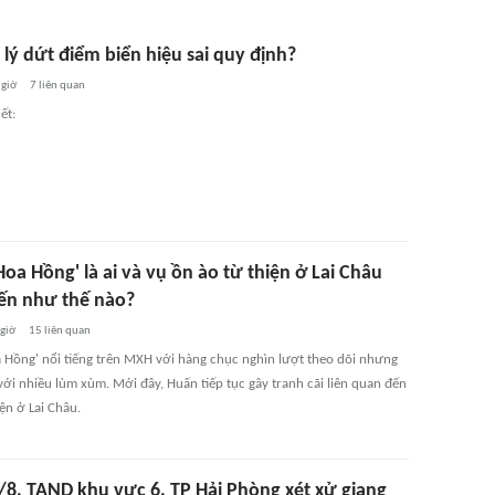
lý dứt điểm biển hiệu sai quy định?
 giờ
7
liên quan
ết:
oa Hồng' là ai và vụ ồn ào từ thiện ở Lai Châu
iến như thế nào?
 giờ
15
liên quan
 Hồng' nổi tiếng trên MXH với hàng chục nghìn lượt theo dõi nhưng
với nhiều lùm xùm. Mới đây, Huấn tiếp tục gây tranh cãi liên quan đến
iện ở Lai Châu.
/8, TAND khu vực 6, TP Hải Phòng xét xử giang