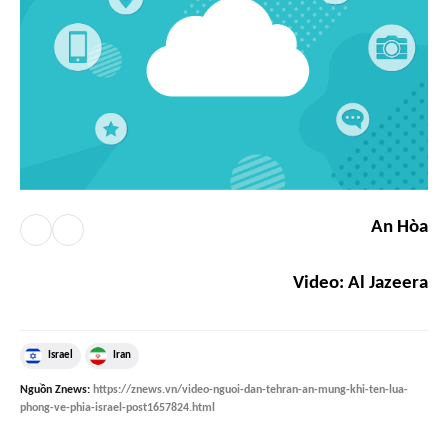
An Hòa
Video: Al Jazeera
Israel
Iran
Nguồn
Znews
:
https://znews.vn/video-nguoi-dan-tehran-an-mung-khi-ten-lua-
phong-ve-phia-israel-post1657824.html