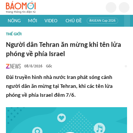
NÓNG
MỚI
VIDEO
CHỦ ĐỀ
#ASEAN Cup 2026
#Trí tuệ nhân tạo
#Mỹ - Iran
#Khám phá Việt Nam
THẾ GIỚI
#Khám phá thế giới
Người dân Tehran ăn mừng khi tên lửa
phóng về phía Israel
08/6/2026
Gốc
Đài truyền hình nhà nước Iran phát sóng cảnh
người dân ăn mừng tại Tehran, khi các tên lửa
phóng về phía Israel đêm 7/6.