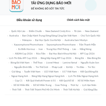
TẢI ỨNG DỤNG BÁO MỚI
ĐỂ KHÔNG BỎ SÓT TIN TỨC
Điều khoản sử dụng
Chính sách bảo mật
Quốc Hội Lào
Điểm Chuẩn
New Zealand Cindy Kiro
Tô Lâm
New Zealand
Australia
Ban Chấp Hành Trung Ương Đảng Cộng Sản Việt Nam
Chủ Tịch Quốc Hội
Malaysia
Đại Học Quốc Gia Hà Nội
Australia Sam Mostyn
Xaysomphone Phomvihane
Saysomphone Phomvihane
Trần Thanh Mẫn
Eo Biển Hormuz
Iran
Trung Học Phổ Thông
Lào
Nắng Nóng
ASEAN Cup 2026
Rửa Tiền
Đại Học Bách Khoa Hà Nội
AFF Cup 2026
Lịch Thi Đấu AFF Cup 2026
Bảng Xếp Hạng AFF Cup 2026
Bóng Đá
Báo Bóng Đá
Bóng Đá Việt Nam
Thể Thao
Lionel Messi
Lamine Yamal
Nguyễn Xuân Son
Nguyễn Đình Bắc
Tin Thế Giới
Pháp Luật
Xã Hội
Tin Bão
Tin Tức
Giá Vàng
Tuyển Việt Nam
U23 Việt Nam
U17 Việt Nam
Kết Quả Bóng Đá
Ngoại Hạng Anh
Bảng Xếp Hạng Ngoại Hạng Anh
Lịch Thi Đấu Ngoại Hạng Anh
Cúp C1
Kết Quả Vietlott Power 6/55
Kết Quả Xổ Số
Xổ Số Miền Nam
Xổ Số Miền Bắc
Xổ Số Miền Trung
Giao Thông
Thời Sự
Lịch Vạn Niên
Thời Tiết
Thời Tiết Thành Phố Hồ Chí Minh
Thời Tiết Hà Nội
Giá Xăng Dầu