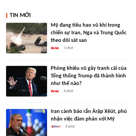
TIN MỚI
Mỹ đang tiêu hao vũ khí trong
chiến sự Iran, Nga và Trung Quốc
theo dõi sát sao
3 phút
Phòng khiêu vũ gây tranh cãi của
Tổng thống Trump đã thành hình
như thế nào?
6 phút
Iran cảnh báo rắn Ảrập Xêút, phủ
nhận việc đàm phán với Mỹ
8 phút