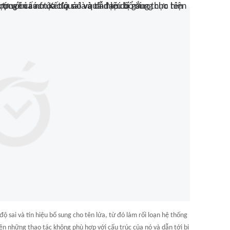
ộ sai và tín hiệu bổ sung cho tên lửa, từ đó làm rối loạn hệ thống
ện những thao tác không phù hợp với cấu trúc của nó và dẫn tới bị