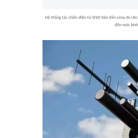
Hệ thống tác chiến điện tử (EW) tiên tiến Lima do Uk
đến mức kinh