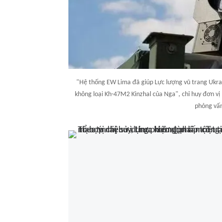
"Hệ thống EW Lima đã giúp Lực lượng vũ trang Ukrai
không loại Kh-47M2 Kinzhal của Nga", chỉ huy đơn v
phỏng vấn