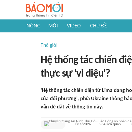
NÓNG
MỚI
VIDEO
CHỦ ĐỀ
Thế giới
Hệ thống tác chiến đi
thực sự 'vi diệu'?
'Hệ thống tác chiến điện tử Lima đang ho
của đối phương', phía Ukraine thông báo
vẫn dè dặt về thông tin này.
08/7/2026
534
liên quan