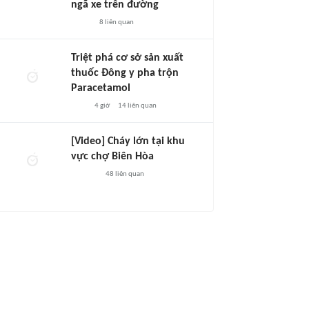
ngã xe trên đường
8
liên quan
Triệt phá cơ sở sản xuất
thuốc Đông y pha trộn
Paracetamol
4 giờ
14
liên quan
[Video] Cháy lớn tại khu
vực chợ Biên Hòa
48
liên quan