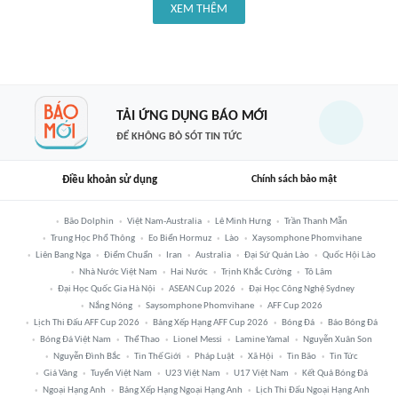
XEM THÊM
TẢI ỨNG DỤNG BÁO MỚI
ĐỂ KHÔNG BỎ SÓT TIN TỨC
Điều khoản sử dụng
Chính sách bảo mật
Bão Dolphin
Việt Nam-Australia
Lê Minh Hưng
Trần Thanh Mẫn
Trung Học Phổ Thông
Eo Biển Hormuz
Lào
Xaysomphone Phomvihane
Liên Bang Nga
Điểm Chuẩn
Iran
Australia
Đại Sứ Quán Lào
Quốc Hội Lào
Nhà Nước Việt Nam
Hai Nước
Trịnh Khắc Cường
Tô Lâm
Đại Học Quốc Gia Hà Nội
ASEAN Cup 2026
Đại Học Công Nghệ Sydney
Nắng Nóng
Saysomphone Phomvihane
AFF Cup 2026
Lịch Thi Đấu AFF Cup 2026
Bảng Xếp Hạng AFF Cup 2026
Bóng Đá
Báo Bóng Đá
Bóng Đá Việt Nam
Thể Thao
Lionel Messi
Lamine Yamal
Nguyễn Xuân Son
Nguyễn Đình Bắc
Tin Thế Giới
Pháp Luật
Xã Hội
Tin Bão
Tin Tức
Giá Vàng
Tuyển Việt Nam
U23 Việt Nam
U17 Việt Nam
Kết Quả Bóng Đá
Ngoại Hạng Anh
Bảng Xếp Hạng Ngoại Hạng Anh
Lịch Thi Đấu Ngoại Hạng Anh