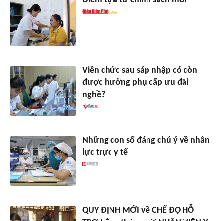
Điểm tựa từ chính sách mới
Viên chức sau sáp nhập có còn
được hưởng phụ cấp ưu đãi
nghề?
Những con số đáng chú ý về nhân
lực trực y tế
QUY ĐỊNH MỚI về CHẾ ĐỘ HỖ