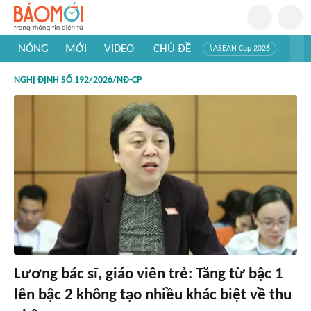
NÓNG
MỚI
VIDEO
CHỦ ĐỀ
#ASEAN Cup 2026
#Tuyển sinh đại học 2026
#Trí tuệ nhân tạo
#Mỹ - Iran
NGHỊ ĐỊNH SỐ 192/2026/NĐ-CP
#Khám phá Việt Nam
#Khám phá thế giới
Lương bác sĩ, giáo viên trẻ: Tăng từ bậc 1
lên bậc 2 không tạo nhiều khác biệt về thu