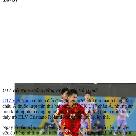
U17 Việt Nam không đứng vững trước Hàn Quốc
U17 Việt Nam
có hiệp đấu đáng khen trước đối thủ mạnh hàng đầu
châu Á thuộc lượt trận thứ hai bảng C VCK U17 châu Á, nhưng sự
non kinh nghiệm cùng áp lực quá lớn trong những phút cuối khiến
thầy trò HLV Cristiano Roland không thể giữ lại lợi thế.
Ngay từ đầu trận, U17 Hàn Quốc đẩy cao đội hình và liên tục gây
sức ép bằng những tình huống tạt bóng, tận dụng thể hình vượt trội.