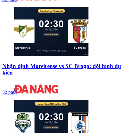
Nhận định Moreirense vs SC Braga: đội hình dự
kiến
32 phút