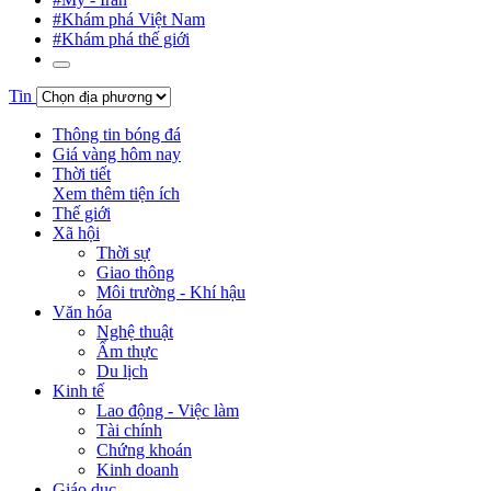
#Khám phá Việt Nam
#Khám phá thế giới
Tin
Thông tin bóng đá
Giá vàng hôm nay
Thời tiết
Xem thêm tiện ích
Thế giới
Xã hội
Thời sự
Giao thông
Môi trường - Khí hậu
Văn hóa
Nghệ thuật
Ẩm thực
Du lịch
Kinh tế
Lao động - Việc làm
Tài chính
Chứng khoán
Kinh doanh
Giáo dục