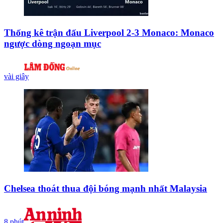
Thống kê trận đấu Liverpool 2-3 Monaco: Monaco
ngược dòng ngoạn mục
vài giây
Chelsea thoát thua đội bóng mạnh nhất Malaysia
8 phút