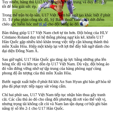
Tuy nhiên, hàng thủ U17 Việt Nam chơi tập trung và duy trì cự ly
tốt để hóa giải sức ép.
Trong thế trận bị ép sân, U17 Việt Nam bất ngờ tạo khác biệt ở phút
31. Từ pha phản công tốc độ, Sỹ Bách thoát xuống rồi dứt điểm
chéo góc hiểm hóc mở
tỷ số
cho đội bóng áo đỏ.
Bàn thắng giúp U17 Việt Nam chơi tự tin hơn. Đội bóng của HLV
Cristiano Roland duy trì hệ thống phòng ngự kín kẽ, khiến U17
Hàn Quốc gặp nhiều khó khăn trong việc tiếp cận khung thành thủ
môn Xuân Hòa. Hiệp một khép lại với lợi thế đầy bất ngờ dành cho
đại diện Đông Nam Á.
Sau giờ nghỉ, U17 Hàn Quốc gia tăng áp lực bằng những pha lên
bóng tốc độ và liên tục dồn ép U17 Việt Nam. Dù vậy, đội bóng áo
đỏ vẫn đứng vững nhờ sự tập trung của hàng phòng ngự cùng
phong độ ấn tượng của thủ môn Xuân Hòa.
Bước ngoặt xuất hiện ở phút 84 khi An Sun Hyun ghi bàn gỡ hòa từ
pha đá phạt trực tiếp ngay sát vòng cấm.
Chỉ hai phút sau, U17 Việt Nam tiếp tục nhận bàn thua gây tranh
cãi. Các cầu thủ áo đỏ cho rằng đối phương đã rơi vào thế việt vị,
nhưng trọng tài không cắt còi và Nam Ian tận dụng cơ hội ghi bàn
nâng tỷ số lên 2-1 cho U17 Hàn Quốc.