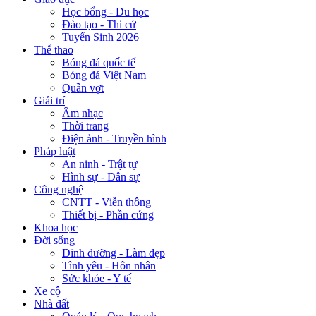
Học bổng - Du học
Đào tạo - Thi cử
Tuyển Sinh 2026
Thể thao
Bóng đá quốc tế
Bóng đá Việt Nam
Quần vợt
Giải trí
Âm nhạc
Thời trang
Điện ảnh - Truyền hình
Pháp luật
An ninh - Trật tự
Hình sự - Dân sự
Công nghệ
CNTT - Viễn thông
Thiết bị - Phần cứng
Khoa học
Đời sống
Dinh dưỡng - Làm đẹp
Tình yêu - Hôn nhân
Sức khỏe - Y tế
Xe cộ
Nhà đất