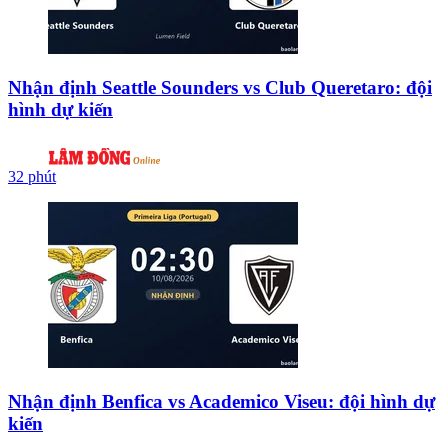
Nhận định Seattle Sounders vs Club Queretaro: đội
hình dự kiến
32 phút
Nhận định Benfica vs Academico Viseu: đội hình dự
kiến