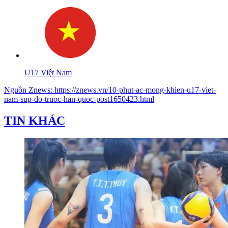
U17 Việt Nam
Nguồn
Znews
:
https://znews.vn/10-phut-ac-mong-khien-u17-viet-
nam-sup-do-truoc-han-quoc-post1650423.html
TIN KHÁC