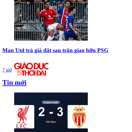
Man Utd trả giá đắt sau trận giao hữu PSG
7 giờ
Tin mới