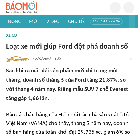
NÓNG
MỚI
VIDEO
CHỦ ĐỀ
#ASEAN Cup 2026
#Trí tuệ nhân tạo
#Mỹ - Iran
#Khám phá Việt Nam
XE CỘ
#Khám phá thế giới
Loạt xe mới giúp Ford đột phá doanh số
12/6/2026
Gốc
Sau khi ra mắt dải sản phẩm mới chỉ trong một
tháng, doanh số tháng 5 của Ford tăng 21,87%, so
với tháng 4 năm nay. Riêng mẫu SUV 7 chỗ Everest
tăng gấp 1,66 lần.
Báo cáo bán hàng của Hiệp hội Các nhà sản xuất ô tô
Việt Nam (VAMA) cho thấy, tháng 5 năm nay, doanh
số bán hàng của toàn khối đạt 29.935 xe, giảm 6% so