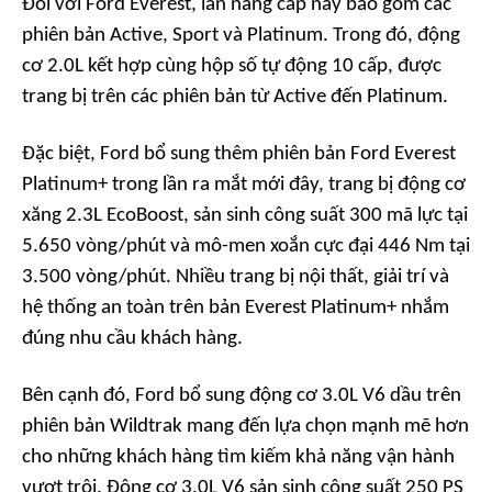
Đối với Ford Everest, lần nâng cấp này bao gồm các
phiên bản Active, Sport và Platinum. Trong đó, động
cơ 2.0L kết hợp cùng hộp số tự động 10 cấp, được
trang bị trên các phiên bản từ Active đến Platinum.
Đặc biệt, Ford bổ sung thêm phiên bản Ford Everest
Platinum+ trong lần ra mắt mới đây, trang bị động cơ
xăng 2.3L EcoBoost, sản sinh công suất 300 mã lực tại
5.650 vòng/phút và mô-men xoắn cực đại 446 Nm tại
3.500 vòng/phút. Nhiều trang bị nội thất, giải trí và
hệ thống an toàn trên bản Everest Platinum+ nhắm
đúng nhu cầu khách hàng.
Bên cạnh đó, Ford bổ sung động cơ 3.0L V6 dầu trên
phiên bản Wildtrak mang đến lựa chọn mạnh mẽ hơn
cho những khách hàng tìm kiếm khả năng vận hành
vượt trội. Động cơ 3.0L V6 sản sinh công suất 250 PS