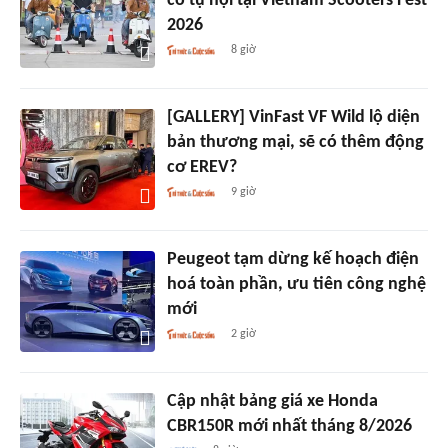
cổ tụ hội tại Vietnam Scooters Fest
2026
8 giờ
[GALLERY] VinFast VF Wild lộ diện
bản thương mại, sẽ có thêm động
cơ EREV?
9 giờ
Peugeot tạm dừng kế hoạch điện
hoá toàn phần, ưu tiên công nghệ
mới
2 giờ
Cập nhật bảng giá xe Honda
CBR150R mới nhất tháng 8/2026