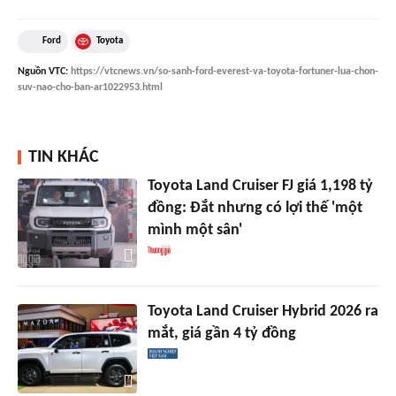
Ford
Toyota
Nguồn
VTC
:
https://vtcnews.vn/so-sanh-ford-everest-va-toyota-fortuner-lua-chon-
suv-nao-cho-ban-ar1022953.html
TIN KHÁC
Toyota Land Cruiser FJ giá 1,198 tỷ
đồng: Đắt nhưng có lợi thế 'một
mình một sân'
Toyota Land Cruiser Hybrid 2026 ra
mắt, giá gần 4 tỷ đồng