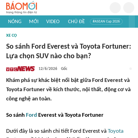
NÓNG
MỚI
VIDEO
CHỦ ĐỀ
#ASEAN Cup 2026
#Trí tuệ nhân tạo
#Mỹ - Iran
#Khám phá Việt Nam
XE CỘ
#Khám phá thế giới
So sánh Ford Everest và Toyota Fortuner:
Lựa chọn SUV nào cho bạn?
12/6/2026
Gốc
Khám phá sự khác biệt nổi bật giữa Ford Everest và
Toyota Fortuner về kích thước, nội thất, động cơ và
công nghệ an toàn.
So sánh
Ford
Everest và Toyota Fortuner
Dưới đây là so sánh chi tiết Ford Everest và
Toyota