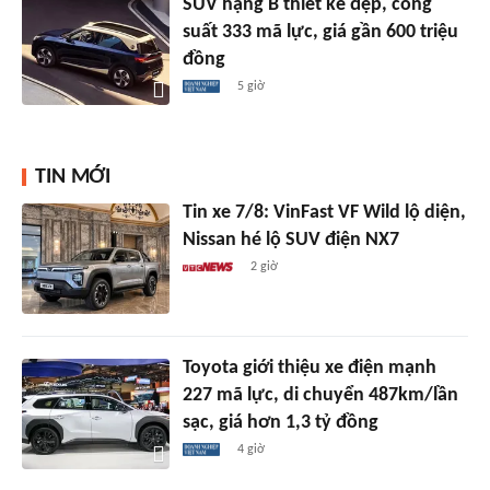
SUV hạng B thiết kế đẹp, công
suất 333 mã lực, giá gần 600 triệu
đồng
5 giờ
TIN MỚI
Tin xe 7/8: VinFast VF Wild lộ diện,
Nissan hé lộ SUV điện NX7
2 giờ
Toyota giới thiệu xe điện mạnh
227 mã lực, di chuyển 487km/lần
sạc, giá hơn 1,3 tỷ đồng
4 giờ