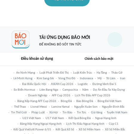
TẢI ỨNG DỤNG BÁO MỚI
ĐỂ KHÔNG BỎ SÓT TIN TỨC
Điều khoản sử dụng
Chính sách bảo mật
An Ninh Mạng
Luật Phát Triển Đô Thị
Luật Kiến Trúc
Hạ Tầng
Tháo Gỡ
Lê Minh Hưng
Kim Sang-Sik
Vùng Thủ Đô
Indonesia
Mỹ
Tô Lâm
Iran
Đại Biểu Quốc Hội
ASEAN Cup 2026
Logistic
Đường Vành Đai 5
Eo Biển Hormuz
Liên Bang Nga
Campuchia
Năm
Dự Án Đầu Tư Xây Dựng
Doanh Nghiệp
AFF Cup 2026
Lịch Thi Đấu AFF Cup 2026
Bảng Xếp Hạng AFF Cup 2026
Bóng Đá
Báo Bóng Đá
Bóng Đá Việt Nam
Thể Thao
Lionel Messi
Lamine Yamal
Nguyễn Xuân Son
Nguyễn Đình Bắc
Tin Thế Giới
Pháp Luật
Xã Hội
Tin Bão
Tin Tức
Giá Vàng
Tuyển Việt Nam
U23 Việt Nam
U17 Việt Nam
Kết Quả Bóng Đá
Ngoại Hạng Anh
Bảng Xếp Hạng Ngoại Hạng Anh
Lịch Thi Đấu Ngoại Hạng Anh
Cúp C1
Kết Quả Vietlott Power 6/55
Kết Quả Xổ Số
Xổ Số Miền Nam
Xổ Số Miền Bắc