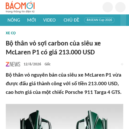
NÓNG
MỚI
VIDEO
CHỦ ĐỀ
#ASEAN Cup 2026
#Trí tuệ nhân tạo
#Mỹ - Iran
#Khám phá Việt Nam
XE CỘ
#Khám phá thế giới
Bộ thân vỏ sợi carbon của siêu xe
McLaren P1 có giá 213.000 USD
12/6/2026
Gốc
Bộ thân vỏ nguyên bản của siêu xe McLaren P1 vừa
được đấu giá thành công với số tiền 213.000 USD,
cao hơn giá của một chiếc Porsche 911 Targa 4 GTS.