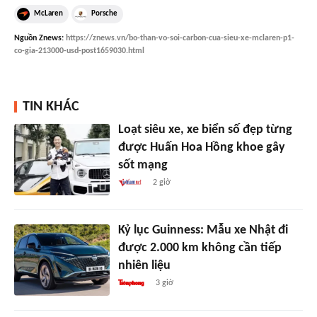
McLaren
Porsche
Nguồn
Znews
:
https://znews.vn/bo-than-vo-soi-carbon-cua-sieu-xe-mclaren-p1-
co-gia-213000-usd-post1659030.html
TIN KHÁC
Loạt siêu xe, xe biển số đẹp từng
được Huấn Hoa Hồng khoe gây
sốt mạng
2 giờ
Kỷ lục Guinness: Mẫu xe Nhật đi
được 2.000 km không cần tiếp
nhiên liệu
3 giờ