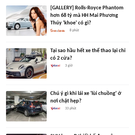
[GALLERY] Rolls-Royce Phantom
hơn 68 tỷ mà HH Mai Phương
Thúy 'khoe' có gì?
8 phút
Tại sao hầu hết xe thể thao lại chỉ
có 2 cửa?
3 giờ
Chú ý gì khi lái xe 'lùi chuồng' ở
nơi chật hẹp?
33 phút