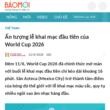
NÓNG
MỚI
VIDEO
CHỦ ĐỀ
#ASEAN Cup 2026
#Trí tuệ nhân tạo
#Mỹ - Iran
#Khám phá Việt Nam
THỂ THAO
#Khám phá thế giới
Ấn tượng lễ khai mạc đầu tiên của
World Cup 2026
12/6/2026
Gốc
Đêm 11/6, World Cup 2026 đã chính thức mở màn
với buổi lễ khai mạc đầu tiên chỉ kéo dài khoảng 16
phút. Sân Azteca (Mexico City) trở thành tâm điểm
của bóng đá thế giới với lễ khai mạc màu sắc, quy tụ
nhiều ngôi sao âm nhạc hàng đầu.