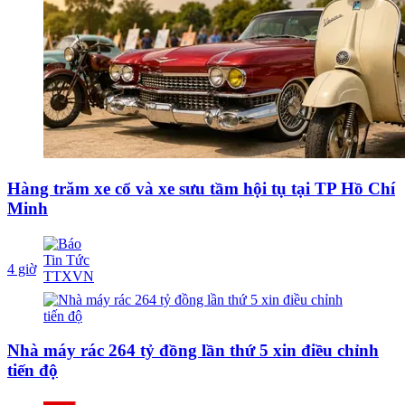
Hàng trăm xe cổ và xe sưu tầm hội tụ tại TP Hồ Chí
Minh
4 giờ
Nhà máy rác 264 tỷ đồng lần thứ 5 xin điều chỉnh
tiến độ