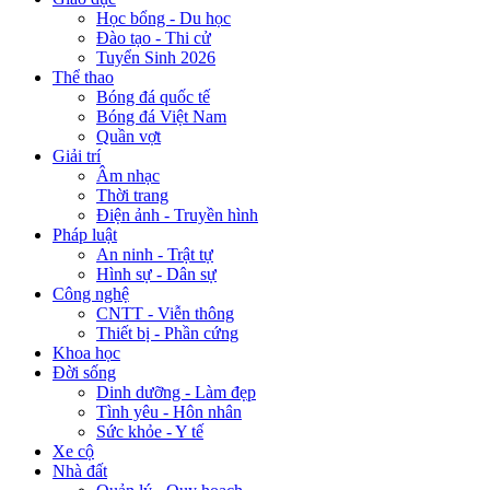
Học bổng - Du học
Đào tạo - Thi cử
Tuyển Sinh 2026
Thể thao
Bóng đá quốc tế
Bóng đá Việt Nam
Quần vợt
Giải trí
Âm nhạc
Thời trang
Điện ảnh - Truyền hình
Pháp luật
An ninh - Trật tự
Hình sự - Dân sự
Công nghệ
CNTT - Viễn thông
Thiết bị - Phần cứng
Khoa học
Đời sống
Dinh dưỡng - Làm đẹp
Tình yêu - Hôn nhân
Sức khỏe - Y tế
Xe cộ
Nhà đất