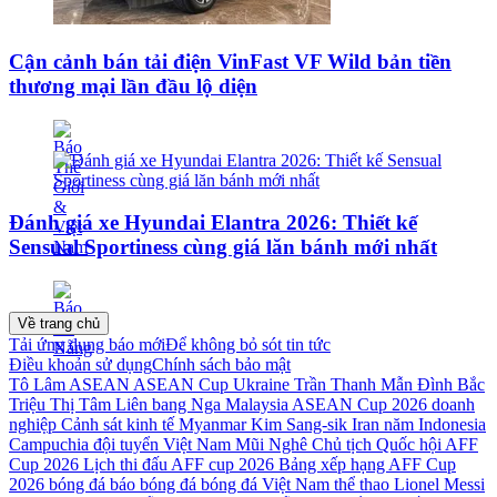
Cận cảnh bán tải điện VinFast VF Wild bản tiền
thương mại lần đầu lộ diện
Đánh giá xe Hyundai Elantra 2026: Thiết kế
Sensual Sportiness cùng giá lăn bánh mới nhất
Về trang chủ
Tải ứng dụng báo mới
Để không bỏ sót tin tức
Điều khoản sử dụng
Chính sách bảo mật
Tô Lâm
ASEAN
ASEAN Cup
Ukraine
Trần Thanh Mẫn
Đình Bắc
Triệu Thị Tâm
Liên bang Nga
Malaysia
ASEAN Cup 2026
doanh
nghiệp
Cảnh sát kinh tế
Myanmar
Kim Sang-sik
Iran
năm
Indonesia
Campuchia
đội tuyển Việt Nam
Mũi Nghê
Chủ tịch Quốc hội
AFF
Cup 2026
Lịch thi đấu AFF cup 2026
Bảng xếp hạng AFF Cup
2026
bóng đá
báo bóng đá
bóng đá Việt Nam
thể thao
Lionel Messi