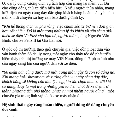
66 đại lý cùng xưởng dịch vụ tích hợp còn mang lại niềm vui lớn
cho cộng đồng chủ xe điện hiện hữu. Nhiều người thừa nhận, mạng
lưới dịch vụ ngày càng dày đặc giúp khách hàng hoàn toàn yên tâm
mỗi khi di chuyển xa hay cần bảo dưỡng định kỳ.
“
Khi hệ thống dịch vụ phủ rộng, việc chăm sóc xe trở nên đơn giản
hơn rất nhiều. Đó là một trong những lý do khiến tôi sẵn sàng giới
thiệu xe điện VinFast cho bạn bè, người thân
”, ông Nguyễn Văn
Bình, chủ xe Feliz II tại Gia Lai nói.
Ở góc độ thị trường, theo giới chuyên gia, việc đồng loạt đưa vào
vận hành thêm 66 đại lý trong một ngày cho thấy tốc độ phát triển
hiếm thấy trên thị trường xe máy Việt Nam, đồng thời phản ánh nhu
cầu ngày càng lớn của người dân với xe điện.
“
66 điểm bán cùng được mở mới trong một ngày là con số đáng nể.
Khi mạng lưới showroom và xưởng dịch vụ ngày càng dày đặc,
khách hàng sẽ không còn tâm lý e ngại từ lúc chọn mua xe tới khi
sử dụng. Đây là một trong những yếu tố then chốt để xe điện trở
thành phương tiện phổ thông, phục vụ mọi nhóm người dùng
”, một
chuyên gia trong lĩnh vực ô tô - xe máy nhận định.
Hệ sinh thái ngày càng hoàn thiện, người dùng dễ dàng chuyển
đổi xanh