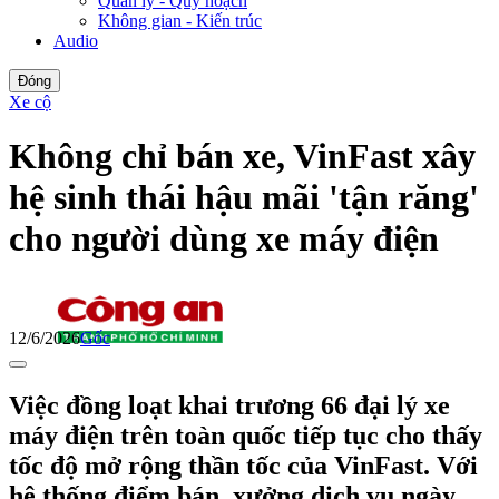
Quản lý - Quy hoạch
Không gian - Kiến trúc
Audio
Đóng
Xe cộ
Không chỉ bán xe, VinFast xây
hệ sinh thái hậu mãi 'tận răng'
cho người dùng xe máy điện
12/6/2026
Gốc
Việc đồng loạt khai trương 66 đại lý xe
máy điện trên toàn quốc tiếp tục cho thấy
tốc độ mở rộng thần tốc của VinFast. Với
hệ thống điểm bán, xưởng dịch vụ ngày