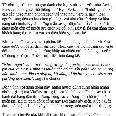
Từ những mẫu xe nhỏ gọn dành cho học sinh, sinh viên như Amio,
Flazz, các dòng xe phổ thông như Evo, Feliz cho tới những mẫu xe
cao cấp hoặc mang phong cách thể thao như Vero X hay Viper,
người dùng đều có lựa chọn phù hợp với nhu cầu sử dụng và khả
năng tài chính. Ngoài những mẫu xe sạc điện “cần ổ cắm”, khách
hàng hiện còn có nhiều lựa chọn xe đổi pin. Đây là lời giải dành cho
khách hàng ở các khu vực có điều kiện sạc hạn chế.
Không chỉ đa dạng về sản phẩm, hệ sinh thái hậu mãi của VinFast
cũng được ông Hải đánh giá cao. Theo ông, hệ thống trạm sạc và tủ
đổi pin hiện đã hiện diện rộng khắp tại nhiều tỉnh, thành, giúp việc
sử dụng xe điện trở nên thuận tiện hơn đáng kể.
“
Nhiều người vẫn nói vui rằng ra ngõ là gặp trạm sạc hoặc tủ đổi
pin của VinFast. Chính sự thuận tiện đó đã góp phần xóa bỏ những
băn khoăn ban đầu và giúp người dùng tự tin hơn khi chuyển sang
phương tiện xanh
”, ông Hải chia sẻ.
Đồng tình với quan điểm này, nhiều người dùng cũng nhấn mạnh
những giá trị mà VinFast mang lại sau khi bán xe. Chính sách bảo
hành dài hàng đầu thị trường, cùng các chương trình hỗ trợ như
miễn phí sạc tại trạm công cộng hay Đổi xăng lấy điện, giúp người
dùng tiết kiệm chi phí và yên tâm hơn trong suốt quá trình sử dụng.
Theo các chuyên gia, khi bài toán chi phí, sự tiện lợi và độ an tâm