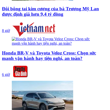
Đôi bông tai kim cương của bà Trương Mỹ Lan
được định giá hơn 9,4 tỷ đồng
8 giờ
Honda BR-V và Toyota Veloz Cross: Chọn sức
mạnh vận hành hay tiện nghi, an toàn?
6 giờ