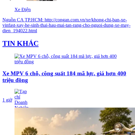
Xe Điện
Nguồn
CA TP.HCM
:
http://congan.com.vn/xe/khong-chi-ban-xe-
vinfast-xay-he-sinh-thai-hau-mai-tan-rang-cho-nguoi-dung-xe-may-
dien_194022.html
TIN KHÁC
Xe MPV 6 chỗ, công suất 184 mã lực, giá hơn 400
triệu đồng
1 giờ