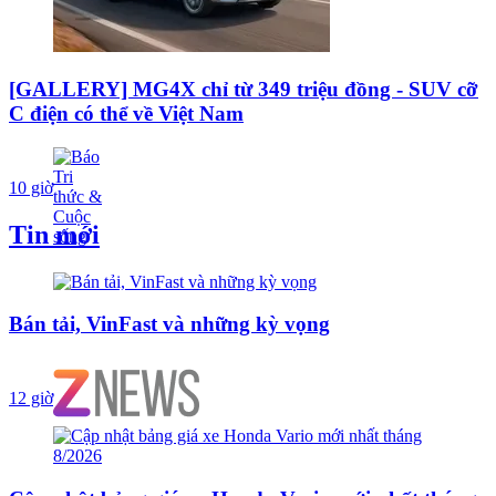
[GALLERY] MG4X chỉ từ 349 triệu đồng - SUV cỡ
C điện có thể về Việt Nam
10 giờ
Tin mới
Bán tải, VinFast và những kỳ vọng
12 giờ