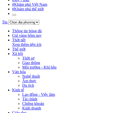
#Khám phá Việt Nam
#Khám phá thế giới
Tin
Thông tin bóng đá
Giá vàng hôm nay
Thời tiết
Xem thêm tiện ích
Thế giới
Xã hội
Thời sự
Giao thông
Môi trường - Khí hậu
Văn hóa
Nghệ thuật
Ẩm thực
Du lịch
Kinh tế
Lao động - Việc làm
Tài chính
Chứng khoán
Kinh doanh
Giáo dục