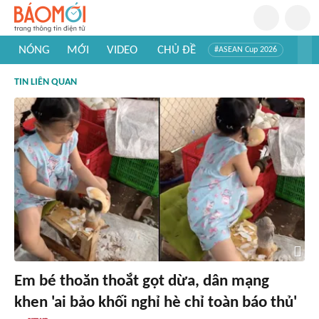
NÓNG
MỚI
VIDEO
CHỦ ĐỀ
#ASEAN Cup 2026
#Trí tuệ nhân tạo
#Mỹ - Iran
#Khám phá Việt Nam
TIN LIÊN QUAN
#Khám phá thế giới
Em bé thoăn thoắt gọt dừa, dân mạng
khen 'ai bảo khối nghỉ hè chỉ toàn báo thủ'