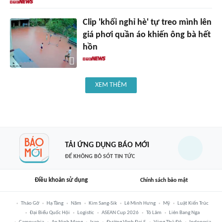
Clip 'khối nghỉ hè' tự treo mình lên
giá phơi quần áo khiến ông bà hết
hồn
XEM THÊM
TẢI ỨNG DỤNG BÁO MỚI
ĐỂ KHÔNG BỎ SÓT TIN TỨC
Điều khoản sử dụng
Chính sách bảo mật
Tháo Gỡ
Hạ Tầng
Năm
Kim Sang-Sik
Lê Minh Hưng
Mỹ
Luật Kiến Trúc
Đại Biểu Quốc Hội
Logistic
ASEAN Cup 2026
Tô Lâm
Liên Bang Nga