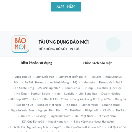
XEM THÊM
TẢI ỨNG DỤNG BÁO MỚI
ĐỂ KHÔNG BỎ SÓT TIN TỨC
Điều khoản sử dụng
Chính sách bảo mật
Vùng Thủ Đô
Luật Kiến Trúc
Luật Phát Triển Đô Thị
Tô Lâm
Kim Sang-Sik
Năm
Eo Biển Hormuz
An Ninh Mạng
Mỹ
Indonesia
Đường Vành Đai 5
Lê Minh Hưng
ASEAN Cup 2026
Campuchia
Trump
Đại Biểu Quốc Hội
Hạ Tầng
Sophon Zaram
Iran
Logistic
Liên Bang Nga
Doanh Nghiệp
AFF Cup 2026
Lịch Thi Đấu AFF Cup 2026
Bảng Xếp Hạng AFF Cup 2026
Bóng Đá
Báo Bóng Đá
Bóng Đá Việt Nam
Thể Thao
Lionel Messi
Lamine Yamal
Nguyễn Xuân Son
Nguyễn Đình Bắc
Tin Thế Giới
Pháp Luật
Xã Hội
Tin Bão
Tin Tức
Giá Vàng
Tuyển Việt Nam
U23 Việt Nam
U17 Việt Nam
Kết Quả Bóng Đá
Ngoại Hạng Anh
Bảng Xếp Hạng Ngoại Hạng Anh
Lịch Thi Đấu Ngoại Hạng Anh
Cúp C1
Kết Quả Vietlott Power 6/55
Kết Quả Xổ Số