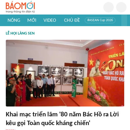
NÓNG
MỚI
VIDEO
CHỦ ĐỀ
#ASEAN Cup 2026
#Trí tuệ nhân tạo
#Mỹ - Iran
#Khám phá Việt Nam
LỄ HỘI LÀNG SEN
#Khám phá thế giới
Khai mạc triển lãm '80 năm Bác Hồ ra Lời
kêu gọi Toàn quốc kháng chiến'