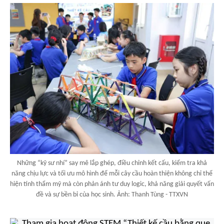
Những “kỹ sư nhí” say mê lắp ghép, điều chỉnh kết cấu, kiểm tra khả
năng chịu lực và tối ưu mô hình để mỗi cây cầu hoàn thiện không chỉ thể
hiện tính thẩm mỹ mà còn phản ánh tư duy logic, khả năng giải quyết vấn
đề và sự bền bỉ của học sinh. Ảnh: Thanh Tùng - TTXVN