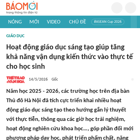
NÓNG
MỚI
VIDEO
CHỦ ĐỀ
#ASEAN Cup 2026
#Trí tuệ nhân tạo
#Mỹ - Iran
#Khám phá Việt Nam
GIÁO DỤC
#Khám phá thế giới
Hoạt động giáo dục sáng tạo giúp tăng
khả năng vận dụng kiến thức vào thực tế
cho học sinh
14/5/2026
Gốc
Năm học 2025 - 2026, các trường học trên địa bàn
Thủ đô Hà Nội đã tích cực triển khai nhiều hoạt
động giáo dục sáng tạo theo hướng gắn lý thuyết
với thực tiễn, thông qua các giờ học trải nghiệm,
hoạt động nghiên cứu khoa học…, góp phần đổi mới
phương pháp dạy học, phát triển phẩm chất, năng