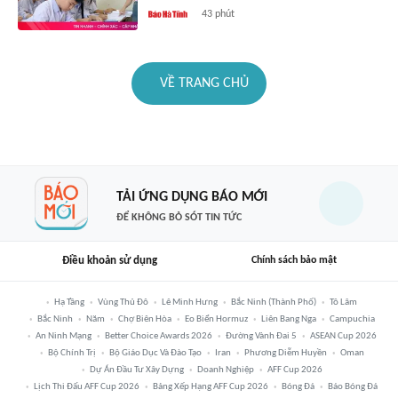
43 phút
VỀ TRANG CHỦ
TẢI ỨNG DỤNG BÁO MỚI
ĐỂ KHÔNG BỎ SÓT TIN TỨC
Điều khoản sử dụng
Chính sách bảo mật
Hạ Tầng
Vùng Thủ Đô
Lê Minh Hưng
Bắc Ninh (thành Phố)
Tô Lâm
Bắc Ninh
Năm
Chợ Biên Hòa
Eo Biển Hormuz
Liên Bang Nga
Campuchia
An Ninh Mạng
Better Choice Awards 2026
Đường Vành Đai 5
ASEAN Cup 2026
Bộ Chính Trị
Bộ Giáo Dục Và Đào Tạo
Iran
Phương Diễm Huyền
Oman
Dự Án Đầu Tư Xây Dựng
Doanh Nghiệp
AFF Cup 2026
Lịch Thi Đấu AFF Cup 2026
Bảng Xếp Hạng AFF Cup 2026
Bóng Đá
Báo Bóng Đá