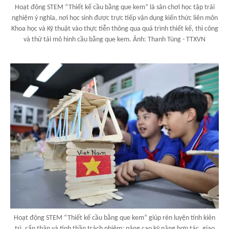
Hoạt động STEM “Thiết kế cầu bằng que kem” là sân chơi học tập trải
nghiệm ý nghĩa, nơi học sinh được trực tiếp vận dụng kiến thức liên môn
Khoa học và Kỹ thuật vào thực tiễn thông qua quá trình thiết kế, thi công
và thử tải mô hình cầu bằng que kem. Ảnh: Thanh Tùng - TTXVN
Hoạt động STEM “Thiết kế cầu bằng que kem” giúp rèn luyện tính kiên
trì, cẩn thận và tinh thần trách nhiệm; nâng cao kỹ năng hợp tác, giao