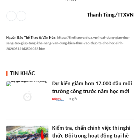
TTXVN
Thanh Tùng/TTXVN
Nguồn
Báo Thể Thao & Văn Hóa
:
https://thethaovanhoa.vn/hoat-dong-giao-duc-
sang-tao-giup-tang-kha-nang-van-dung-kien-thuc-vao-thuc-te-cho-hoc-sinh-
20260514163501052.htm
TIN KHÁC
Dự kiến giảm hơn 17.000 đầu mối
trường công trước năm học mới
3 giờ
Kiểm tra, chấn chỉnh việc thi nghi
thức Đội trong hoạt động trại hè