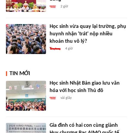
2 giờ
Học sinh vừa quay lại trường, phụ
huynh nhận 'trát' nộp nhiều
khoản thu vô lý?
4 giờ
TIN MỚI
Học sinh Nhật Bản giao lưu văn
hóa với học sinh Thủ đô
vài giây
Gia đình có hai con cùng giành
Huy chương Bạc AIMO quốc tế