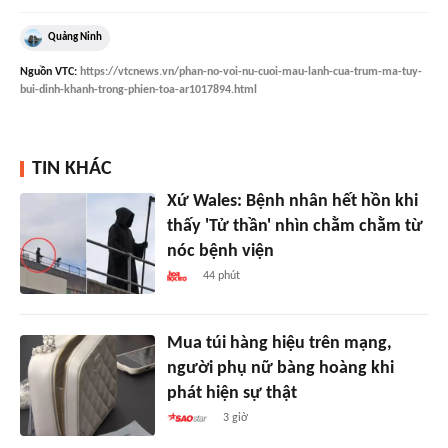
Quảng Ninh
Nguồn
VTC
:
https://vtcnews.vn/phan-no-voi-nu-cuoi-mau-lanh-cua-trum-ma-tuy-
bui-dinh-khanh-trong-phien-toa-ar1017894.html
TIN KHÁC
Xứ Wales: Bệnh nhân hết hồn khi
thấy 'Tử thần' nhìn chằm chằm từ
nóc bệnh viện
44 phút
Mua túi hàng hiệu trên mạng,
người phụ nữ bàng hoàng khi
phát hiện sự thật
3 giờ