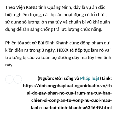
Theo Viện KSND tỉnh Quảng Ninh, đây là vụ án đặc
biệt nghiêm trọng, các bị cáo hoạt động có tổ chức,
sử dụng số lượng lớn ma túy và chuẩn bị vũ khí quân
dụng để sẵn sàng chống trả lực lượng chức năng.
Phiên tòa xét xử Bùi Đình Khánh cùng đồng phạm dự
kiến diễn ra trong 3 ngày. HĐXX sẽ tiếp tục làm rõ vai
trò từng bị cáo và toàn bộ đường dây ma túy liên tỉnh
này.
(Nguồn: Đời sống và
Pháp luật
) Link:
https://doisongphapluat.nguoiduatin.vn/th
ai-do-gay-phan-no-cua-trum-ma-tuy-ban-
chien-si-cong-an-tu-vong-nu-cuoi-mau-
lanh-cua-bui-dinh-khanh-a634649.html