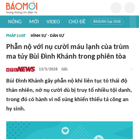
NÓNG
MỚI
VIDEO
CHỦ ĐỀ
#ASEAN Cup 2026
#Trí tuệ nhân tạo
#Mỹ - Iran
#Khám phá Việt Nam
PHÁP LUẬT
HÌNH SỰ - DÂN SỰ
#Khám phá thế giới
Phẫn nộ với nụ cười máu lạnh của trùm
ma túy Bùi Đình Khánh trong phiên tòa
13/5/2026
Gốc
Bùi Đình Khánh gây phẫn nộ khi liên tục tỏ thái độ
thản nhiên, nở nụ cười dù bị truy tố nhiều tội danh,
trong đó có hành vi nổ súng khiến thiếu tá công an
hy sinh.