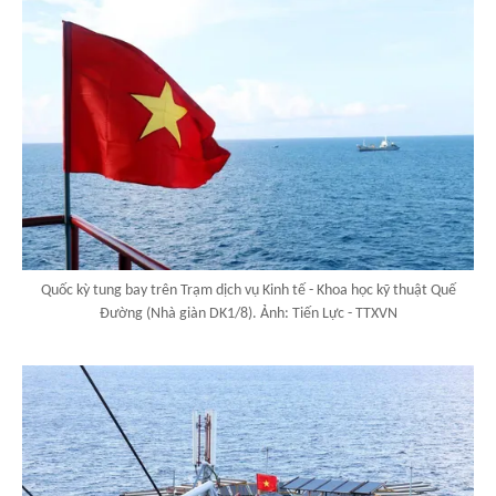
Quốc kỳ tung bay trên Trạm dịch vụ Kinh tế - Khoa học kỹ thuật Quế
Đường (Nhà giàn DK1/8). Ảnh: Tiến Lực - TTXVN