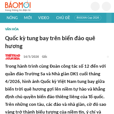
NÓNG
MỚI
VIDEO
CHỦ ĐỀ
#ASEAN Cup 2026
#Tuyển sinh đại học 2026
#Trí tuệ nhân tạo
#Mỹ - Iran
VĂN HÓA
#Khám phá Việt Nam
#Khám phá thế giới
Quốc kỳ tung bay trên biển đảo quê
hương
14/5/2026
Gốc
Trong hành trình cùng Đoàn công tác số 12 đến với
quần đảo Trường Sa và Nhà giàn DK1 cuối tháng
4/2026, hình ảnh Quốc kỳ Việt Nam tung bay giữa
biển trời quê hương gợi lên niềm tự hào và khẳng
định chủ quyền biển đảo thiêng liêng của Tổ quốc.
Trên những con tàu, các đảo và nhà giàn, cờ đỏ sao
vàng trở thành biểu tượng của niềm tin, ý chí và