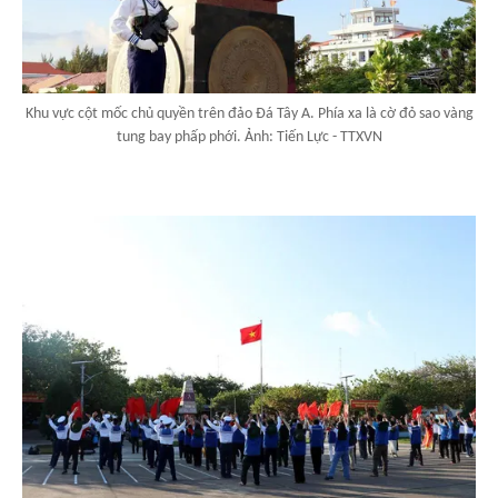
Khu vực cột mốc chủ quyền trên đảo Đá Tây A. Phía xa là cờ đỏ sao vàng
tung bay phấp phới. Ảnh: Tiến Lực - TTXVN