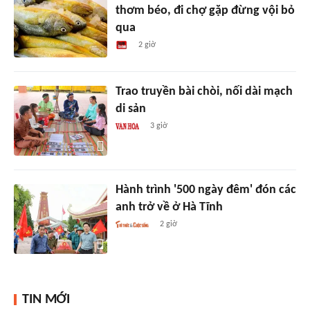
thơm béo, đi chợ gặp đừng vội bỏ
qua
2 giờ
Trao truyền bài chòi, nối dài mạch
di sản
3 giờ
Hành trình '500 ngày đêm' đón các
anh trở về ở Hà Tĩnh
2 giờ
TIN MỚI