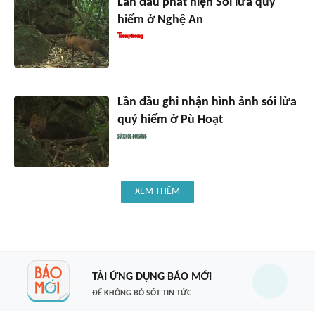
Lần đầu phát hiện Sói lửa quý
hiếm ở Nghệ An
Lần đầu ghi nhận hình ảnh sói lửa
quý hiếm ở Pù Hoạt
XEM THÊM
TẢI ỨNG DỤNG BÁO MỚI
ĐỂ KHÔNG BỎ SÓT TIN TỨC