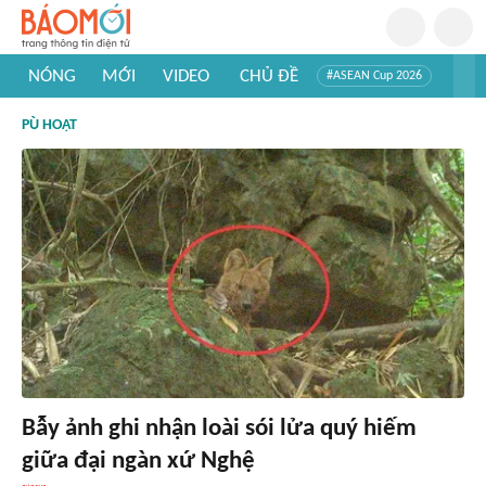
NÓNG
MỚI
VIDEO
CHỦ ĐỀ
#ASEAN Cup 2026
#Trí tuệ nhân tạo
#Mỹ - Iran
#Khám phá Việt Nam
PÙ HOẠT
#Khám phá thế giới
Bẫy ảnh ghi nhận loài sói lửa quý hiếm
giữa đại ngàn xứ Nghệ