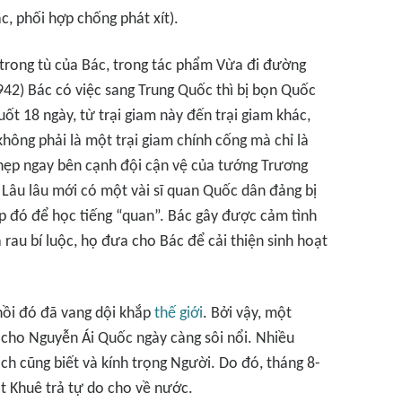
, phối hợp chống phát xít).
 trong tù của Bác, trong tác phẩm Vừa đi đường
42) Bác có việc sang Trung Quốc thì bị bọn Quốc
suốt 18 ngày, từ trại giam này đến trại giam khác,
ông phải là một trại giam chính cống mà chỉ là
hẹp ngay bên cạnh đội cận vệ của tướng Trương
 Lâu lâu mới có một vài sĩ quan Quốc dân đảng bị
ịp đó để học tiếng “quan”. Bác gây được cảm tình
 rau bí luộc, họ đưa cho Bác để cải thiện sinh hoạt
hồi đó đã vang dội khắp
thế giới
. Bởi vậy, một
 cho Nguyễn Ái Quốc ngày càng sôi nổi. Nhiều
ch cũng biết và kính trọng Người. Do đó, tháng 8-
 Khuê trả tự do cho về nước.