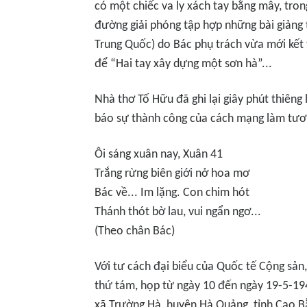
có một chiếc va ly xách tay bằng mây, tron
đường giải phóng tập hợp những bài giảng
Trung Quốc) do Bác phụ trách vừa mới kết 
để “Hai tay xây dựng một sơn hà”...
Nhà thơ Tố Hữu đã ghi lại giây phút thiêng 
báo sự thành công của cách mạng làm tươi
Ôi sáng xuân nay, Xuân 41
Trắng rừng biên giới nở hoa mơ
Bác về... Im lặng. Con chim hót
Thánh thót bờ lau, vui ngẩn ngơ...
(Theo chân Bác)
Với tư cách đại biểu của Quốc tế Cộng sản, 
thứ tám, họp từ ngày 10 đến ngày 19-5-19
xã Trường Hà, huyện Hà Quảng, tỉnh Cao Bằ