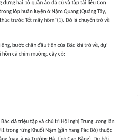
g đựng hai bộ quần áo đã cũ và tập tài liệu Con
 trong lớp huấn luyện ở Nậm Quang (Quảng Tây,
thúc trước Tết mấy hôm”(1). Đó là chuyến trở về
liêng, bước chân đầu tiên của Bác khi trở về, dự
 hồn cả chim muông, cây cỏ:
Bác đã triệu tập và chủ trì Hội nghị Trung ương lần
41 trong rừng Khuổi Nậm (gần hang Pác Bó) thuộc
ng (nay là xã Trường Hà, tỉnh Cao Bằng). Dự hội