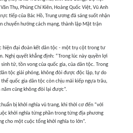
 Văn Thụ, Phùng Chí Kiên, Hoàng Quốc Việt, Vũ Anh
trực tiếp của Bác Hồ, Trung ương đã sáng suốt nhận
cần chuyển hướng cách mạng, thành lập Mặt trận
 hiện đại đoàn kết dân tộc - một trụ cột trong tư
m. Nghị quyết khẳng định: “Trong lúc này quyền lợi
 sinh tử, tồn vong của quốc gia, của dân tộc. Trong
dân tộc giải phóng, không đòi được độc lập, tự do
thể quốc gia dân tộc còn chịu mãi kiếp ngựa trâu,
n năm cũng không đòi lại được”.
chuẩn bị khởi nghĩa vũ trang, khi thời cơ đến “với
cuộc khởi nghĩa từng phần trong từng địa phương
g cho một cuộc tổng khởi nghĩa to lớn”.