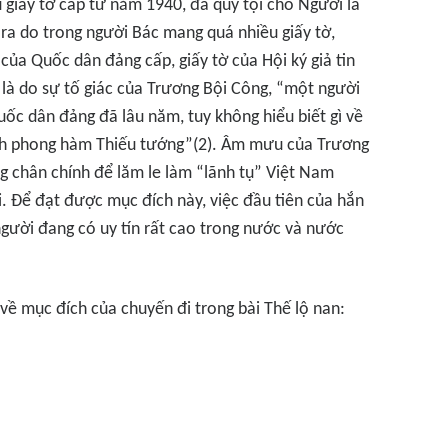
 giấy tờ cấp từ năm 1940, đã quy tội cho Người là
 ra do trong người Bác mang quá nhiều giấy tờ,
 của Quốc dân đảng cấp, giấy tờ của Hội ký giả tin
là do sự tố giác của Trương Bội Công, “một người
ốc dân đảng đã lâu năm, tuy không hiểu biết gì về
ch phong hàm Thiếu tướng”(2). Âm mưu của Trương
g chân chính để lăm le làm “lãnh tụ” Việt Nam
. Để đạt được mục đích này, việc đầu tiên của hắn
người đang có uy tín rất cao trong nước và nước
 về mục đích của chuyến đi trong bài Thế lộ nan: