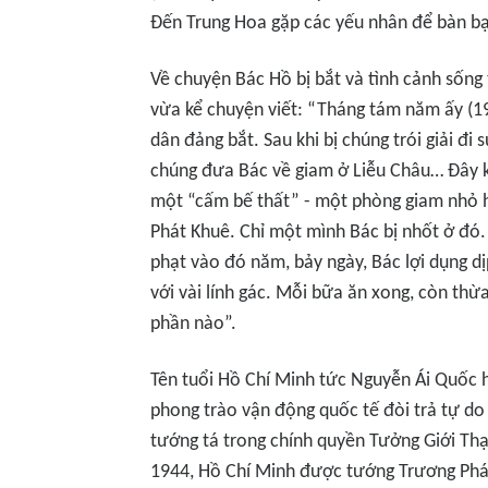
Đến Trung Hoa gặp các yếu nhân để bàn bạc
Về chuyện Bác Hồ bị bắt và tình cảnh sống
vừa kể chuyện viết: “Tháng tám năm ấy (19
dân đảng bắt. Sau khi bị chúng trói giải đi 
chúng đưa Bác về giam ở Liễu Châu… Đây kh
một “cấm bế thất” - một phòng giam nhỏ 
Phát Khuê. Chỉ một mình Bác bị nhốt ở đó.
phạt vào đó năm, bảy ngày, Bác lợi dụng d
với vài lính gác. Mỗi bữa ăn xong, còn thừa
phần nào”.
Tên tuổi Hồ Chí Minh tức Nguyễn Ái Quốc 
phong trào vận động quốc tế đòi trả tự do
tướng tá trong chính quyền Tưởng Giới Thạ
1944, Hồ Chí Minh được tướng Trương Phát