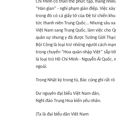
Chí Minh có thân thế phức tạp, mang nhiều
“Hán gian” - nghi phạm gián điệp. Việc xảy
trong đó có cả giấy tờ của Đệ tứ chiến khu
tức thanh niên Trung Quốc… Nhưng sâu xa 
Việt Nam sang Trung Quốc, làm việc cho Qu
quân sự nhưng y đã được Tưởng Giới Thạ
Bội Công là loại trừ những người cách mạn
trong chuyến “Hoa quân nhập Việt” sắp tới
là loại trừ Hồ Chí Minh - Nguyễn Ái Quốc, 
ngoài.
Trong Nhật ký trong tù, Bác cũng ghi rất rõ
Dư nguyên đại biểu Việt Nam dân,
Nghĩ đáo Trung Hoa kiến yếu nhân.
(Ta là đại biểu dân Việt Nam