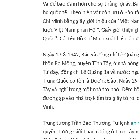
Và để bảo đảm hơn cho sự thắng lợi ấy, B
hộ quốc tế. Theo hiện vật còn lưu ở Bảo t
Chí Minh bằng giấy giới thiệu của “Việt 
lược Việt Nam phân Hội”. Giấy giới thiệu g
Quốc”. Cái tên Hồ Chí Minh xuất hiện lần đầ
Ngày 13-8-1942, Bác và đồng chí Lê Quản
thôn Ba Mông, huyện Tĩnh Tây, ở nhà nông 
Từ đây, đồng chí Lê Quảng Ba về nước; ngư
Trung Quốc có tên là Dương Đào. Ngày 29-
Tây và nghỉ trong một nhà trọ nhỏ. Đêm 
đường ập vào nhà trọ kiểm tra giấy tờ rồ
Vinh.
Trung tướng Trần Bảo Thương, Tư lệnh
an 
quyền Tưởng Giới Thạch đóng ở Tĩnh Tây n