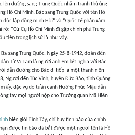
ác lên đường sang Trung Quốc nhằm tranh thủ ủng
àng Hồ Chí Minh, Bác sang Trung Quốc với tên Hồ
Nam độc lập đồng minh Hội” và “Quốc tế phản xâm
hi rõ: “Cử Cụ Hồ Chí Minh đi gặp chính phủ Trung
u tiên trong lịch sử là như vậy.
g Ba sang Trung Quốc. Ngày 25-8-1942, đoàn đến
dân Từ Vĩ Tam là người anh em kết nghĩa với Bác.
ời dẫn đường cho Bác đi tiếp là một thanh niên
8, Người đến Túc Vinh, huyện Đức Bảo, tỉnh Quảng
hôm ấy, đặc vụ do tuần canh Hướng Phúc Mậu dẫn
i còng tay mọi người nộp cho Trưởng quan Mã Hiến
ninh
biên giới Tĩnh Tây, chỉ huy tình báo của chính
hận được tin báo đã bắt được một người tên là Hồ