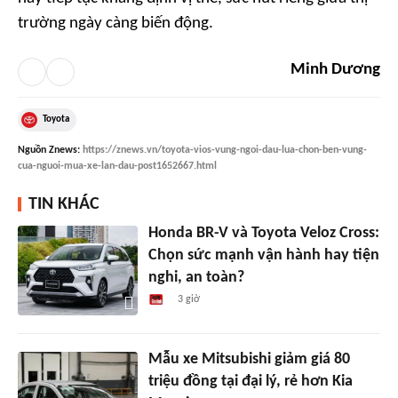
trường ngày càng biến động.
Minh Dương
Toyota
Nguồn
Znews
:
https://znews.vn/toyota-vios-vung-ngoi-dau-lua-chon-ben-vung-
cua-nguoi-mua-xe-lan-dau-post1652667.html
TIN KHÁC
Honda BR-V và Toyota Veloz Cross:
Chọn sức mạnh vận hành hay tiện
nghi, an toàn?
3 giờ
Mẫu xe Mitsubishi giảm giá 80
triệu đồng tại đại lý, rẻ hơn Kia