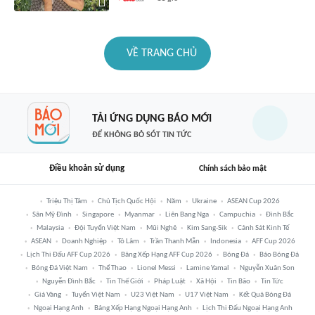
VỀ TRANG CHỦ
TẢI ỨNG DỤNG BÁO MỚI
ĐỂ KHÔNG BỎ SÓT TIN TỨC
Điều khoản sử dụng
Chính sách bảo mật
Triệu Thị Tâm
Chủ Tịch Quốc Hội
Năm
Ukraine
ASEAN Cup 2026
Sân Mỹ Đình
Singapore
Myanmar
Liên Bang Nga
Campuchia
Đình Bắc
Malaysia
Đội Tuyển Việt Nam
Mũi Nghê
Kim Sang-Sik
Cảnh Sát Kinh Tế
ASEAN
Doanh Nghiệp
Tô Lâm
Trần Thanh Mẫn
Indonesia
AFF Cup 2026
Lịch Thi Đấu AFF Cup 2026
Bảng Xếp Hạng AFF Cup 2026
Bóng Đá
Báo Bóng Đá
Bóng Đá Việt Nam
Thể Thao
Lionel Messi
Lamine Yamal
Nguyễn Xuân Son
Nguyễn Đình Bắc
Tin Thế Giới
Pháp Luật
Xã Hội
Tin Bão
Tin Tức
Giá Vàng
Tuyển Việt Nam
U23 Việt Nam
U17 Việt Nam
Kết Quả Bóng Đá
Ngoại Hạng Anh
Bảng Xếp Hạng Ngoại Hạng Anh
Lịch Thi Đấu Ngoại Hạng Anh