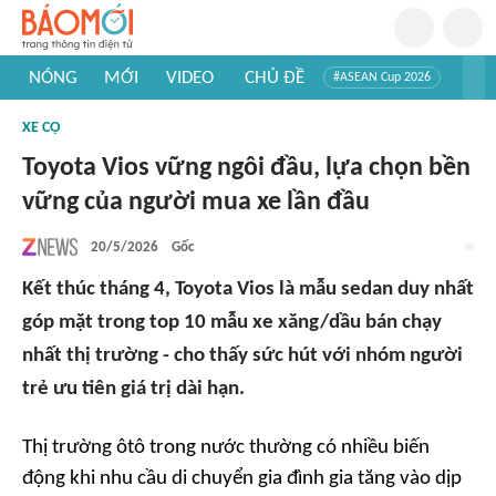
NÓNG
MỚI
VIDEO
CHỦ ĐỀ
#ASEAN Cup 2026
#Trí tuệ nhân tạo
#Mỹ - Iran
#Khám phá Việt Nam
XE CỘ
#Khám phá thế giới
Toyota Vios vững ngôi đầu, lựa chọn bền
vững của người mua xe lần đầu
20/5/2026
Gốc
Kết thúc tháng 4, Toyota Vios là mẫu sedan duy nhất
góp mặt trong top 10 mẫu xe xăng/dầu bán chạy
nhất thị trường - cho thấy sức hút với nhóm người
trẻ ưu tiên giá trị dài hạn.
Thị trường ôtô trong nước thường có nhiều biến
động khi nhu cầu di chuyển gia đình gia tăng vào dịp