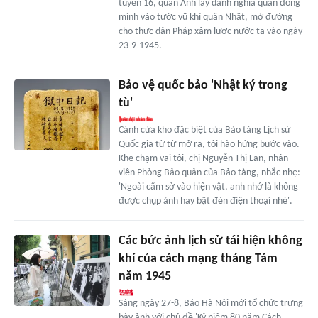
tuyến 16, quân Anh lấy danh nghĩa quân đồng
minh vào tước vũ khí quân Nhật, mở đường
cho thực dân Pháp xâm lược nước ta vào ngày
23-9-1945.
Bảo vệ quốc bảo 'Nhật ký trong
tù'
Cánh cửa kho đặc biệt của Bảo tàng Lịch sử
Quốc gia từ từ mở ra, tôi hào hứng bước vào.
Khẽ chạm vai tôi, chị Nguyễn Thị Lan, nhân
viên Phòng Bảo quản của Bảo tàng, nhắc nhẹ:
'Ngoài cấm sờ vào hiện vật, anh nhớ là không
được chụp ảnh hay bật đèn điện thoại nhé'.
Các bức ảnh lịch sử tái hiện không
khí của cách mạng tháng Tám
năm 1945
Sáng ngày 27-8, Báo Hà Nội mới tổ chức trưng
bày ảnh với chủ đề 'Kỷ niệm 80 năm Cách