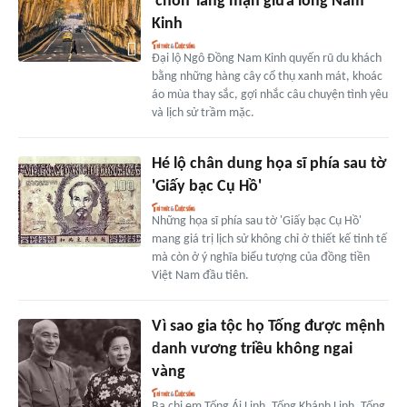
'chốn' lãng mạn giữa lòng Nam
Kinh
Đại lộ Ngô Đồng Nam Kinh quyến rũ du khách
bằng những hàng cây cổ thụ xanh mát, khoác
áo mùa thay sắc, gợi nhắc câu chuyện tình yêu
và lịch sử trầm mặc.
Hé lộ chân dung họa sĩ phía sau tờ
'Giấy bạc Cụ Hồ'
Những họa sĩ phía sau tờ 'Giấy bạc Cụ Hồ'
mang giá trị lịch sử không chỉ ở thiết kế tinh tế
mà còn ở ý nghĩa biểu tượng của đồng tiền
Việt Nam đầu tiên.
Vì sao gia tộc họ Tống được mệnh
danh vương triều không ngai
vàng
Ba chị em Tống Ái Linh, Tống Khánh Linh, Tống