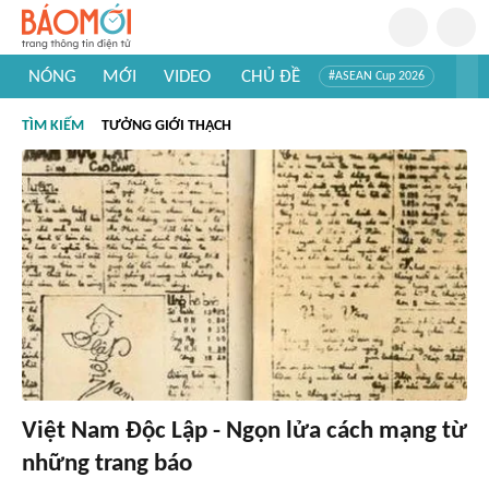
NÓNG
MỚI
VIDEO
CHỦ ĐỀ
#ASEAN Cup 2026
#Trí tuệ nhân tạo
#Mỹ - Iran
#Khám phá Việt Nam
TÌM KIẾM
TƯỞNG GIỚI THẠCH
#Khám phá thế giới
Việt Nam Độc Lập - Ngọn lửa cách mạng từ
những trang báo