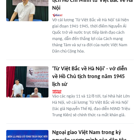
tịch Hồ Chí Minh từ Việt Bắc về Hà
Nội
Vở cải lương 'Từ Việt Bắc về Hà Nội' tái hiện
giai đoạn 1941-1945, thời điểm Nguyễn Ái
Quốc trở về nước trực tiếp lãnh đạo cách
mạng, dẫn đến thắng lợi của Cách mạng
tháng Tám và sự ra đời của nước Việt Nam
Dân chủ Cộng hòa.
'Từ Việt Bắc về Hà Nội' - vở diễn
về Hồ Chủ tịch trong năm 1945
lịch sử
Vào các ngày 11 và 12/8 tới, tại Nhà hát Lớn
Hà Nội, vở cải lương 'Từ Việt Bắc về Hà Nội'
(tác giả Nguyễn Thế Kỷ, đạo diễn NSND Triệu
Trung Kiên) sẽ chính thức ra mắt khán giả.
Ngoại giao Việt Nam trong kỷ