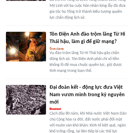
Mỹ Linh với ba cuộc hôn nhân lừng lẫy đã đưa
gia tộc họ Tống trở thành biểu tượng quyền
lực chấn động lịch sử.
Tôn Điện Anh đào trộm lăng Từ Hi
Thái hậu, làm gì để giữ mạng?
Vụ đào trộm lăng Từ Hi Thái hậu gây chấn
động lịch sử, Tôn Điện Anh phải chi số tiền
khổng lồ để mua chuộc quyền lực, giữ được
tính mạng trong loạn thế.
Đại đoàn kết - động lực đưa Việt
Nam vươn mình trong kỷ nguyên
mới
Cách đây 80 năm, khi Nhà nước Việt Nam Dân
chủ Cộng hòa ra đời, đất nước phải đối mặt
với muôn vàn khó khăn: Kinh tế kiệt quệ, ngân
khố trống rỗng, lại liên tiếp bị các thế lực