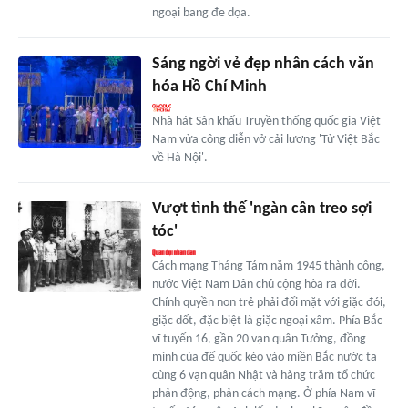
ngoại bang đe dọa.
Sáng ngời vẻ đẹp nhân cách văn
hóa Hồ Chí Minh
Nhà hát Sân khấu Truyền thống quốc gia Việt
Nam vừa công diễn vở cải lương 'Từ Việt Bắc
về Hà Nội'.
Vượt tình thế 'ngàn cân treo sợi
tóc'
Cách mạng Tháng Tám năm 1945 thành công,
nước Việt Nam Dân chủ cộng hòa ra đời.
Chính quyền non trẻ phải đối mặt với giặc đói,
giặc dốt, đặc biệt là giặc ngoại xâm. Phía Bắc
vĩ tuyến 16, gần 20 vạn quân Tưởng, đồng
minh của đế quốc kéo vào miền Bắc nước ta
cùng 6 vạn quân Nhật và hàng trăm tổ chức
phản động, phản cách mạng. Ở phía Nam vĩ