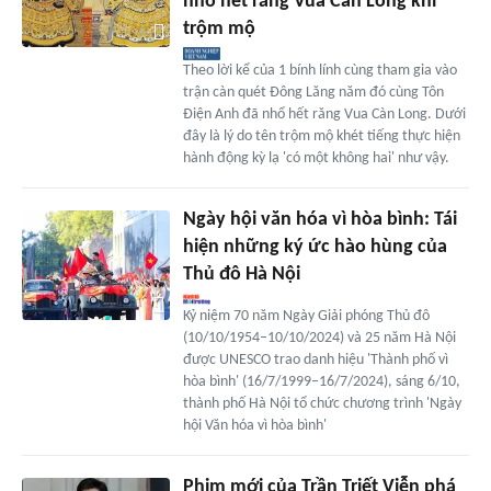
nhổ hết răng Vua Càn Long khi
trộm mộ
Theo lời kể của 1 bính lính cùng tham gia vào
trận càn quét Đông Lăng năm đó cùng Tôn
Điện Anh đã nhổ hết răng Vua Càn Long. Dưới
đây là lý do tên trộm mộ khét tiếng thực hiện
hành động kỳ lạ 'có một không hai' như vậy.
Ngày hội văn hóa vì hòa bình: Tái
hiện những ký ức hào hùng của
Thủ đô Hà Nội
Kỷ niệm 70 năm Ngày Giải phóng Thủ đô
(10/10/1954–10/10/2024) và 25 năm Hà Nội
được UNESCO trao danh hiệu 'Thành phố vì
hòa bình' (16/7/1999–16/7/2024), sáng 6/10,
thành phố Hà Nội tổ chức chương trình 'Ngày
hội Văn hóa vì hòa bình'
Phim mới của Trần Triết Viễn phá