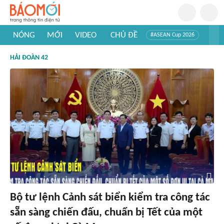
NÓNG
MỚI
VIDEO
CHỦ ĐỀ
#ASEAN Cup 2026
#Trí tuệ nhân tạo
#Mỹ - Iran
#Khám phá Việt Nam
HẢI ĐOÀN 42
#Khám phá thế giới
Bộ tư lệnh Cảnh sát biển kiểm tra công tác
sẵn sàng chiến đấu, chuẩn bị Tết của một