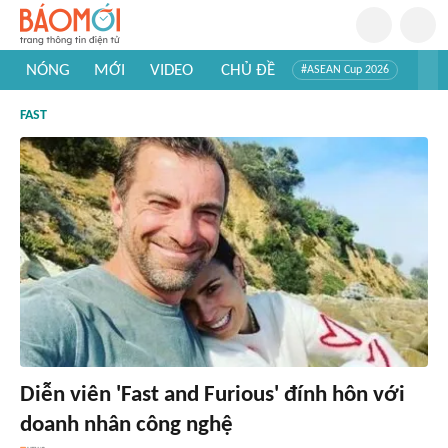
NÓNG
MỚI
VIDEO
CHỦ ĐỀ
#ASEAN Cup 2026
#Tuyển sinh đại học 2026
#Trí tuệ nhân tạo
#Mỹ - Iran
FAST
#Khám phá Việt Nam
#Khám phá thế giới
Diễn viên 'Fast and Furious' đính hôn với
doanh nhân công nghệ