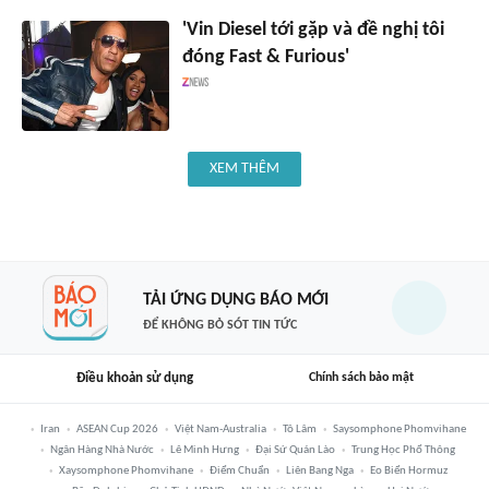
'Vin Diesel tới gặp và đề nghị tôi
đóng Fast & Furious'
XEM THÊM
TẢI ỨNG DỤNG BÁO MỚI
ĐỂ KHÔNG BỎ SÓT TIN TỨC
Điều khoản sử dụng
Chính sách bảo mật
Iran
ASEAN Cup 2026
Việt Nam-Australia
Tô Lâm
Saysomphone Phomvihane
Ngân Hàng Nhà Nước
Lê Minh Hưng
Đại Sứ Quán Lào
Trung Học Phổ Thông
Xaysomphone Phomvihane
Điểm Chuẩn
Liên Bang Nga
Eo Biển Hormuz