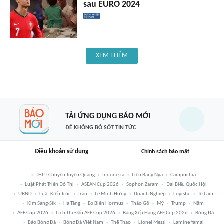
sau EURO 2024
XEM THÊM
TẢI ỨNG DỤNG BÁO MỚI
ĐỂ KHÔNG BỎ SÓT TIN TỨC
Điều khoản sử dụng
Chính sách bảo mật
THPT Chuyên Tuyên Quang
Indonesia
Liên Bang Nga
Campuchia
Luật Phát Triển Đô Thị
ASEAN Cup 2026
Sophon Zaram
Đại Biểu Quốc Hội
UBND
Luật Kiến Trúc
Iran
Lê Minh Hưng
Doanh Nghiệp
Logistic
Tô Lâm
Kim Sang-Sik
Hạ Tầng
Eo Biển Hormuz
Tháo Gỡ
Mỹ
Trump
Năm
AFF Cup 2026
Lịch Thi Đấu AFF Cup 2026
Bảng Xếp Hạng AFF Cup 2026
Bóng Đá
Báo Bóng Đá
Bóng Đá Việt Nam
Thể Thao
Lionel Messi
Lamine Yamal