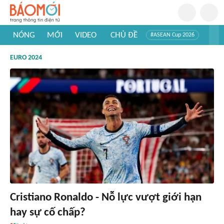
NÓNG
MỚI
VIDEO
CHỦ ĐỀ
#ASEAN Cup 2026
#Trí tuệ nhân tạo
#Mỹ - Iran
#Khám phá Việt Nam
EURO 2024
#Khám phá thế giới
Cristiano Ronaldo - Nỗ lực vượt giới hạn
hay sự cố chấp?