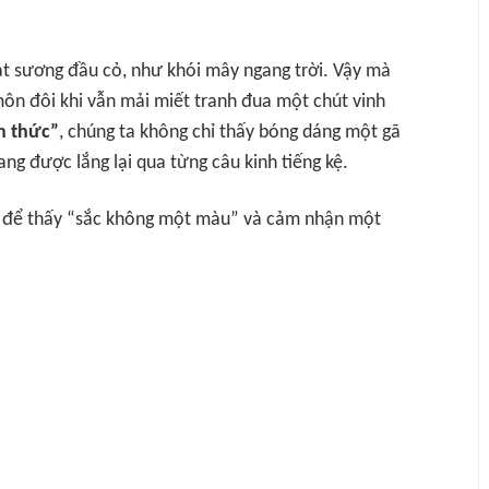
ạt sương đầu cỏ, như khói mây ngang trời. Vậy mà
môn đôi khi vẫn mải miết tranh đua một chút vinh
nh
t
hứ
c
”
, chúng ta không chỉ thấy bóng dáng một gã
ng được lắng lại qua từng câu kinh tiếng kệ.
hơ để thấy “sắc không một màu” và cảm nhận một