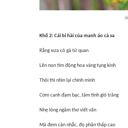
(Ả
Khổ 2: Cái bi hà
i c
ủa manh á
o c
à sa
Rằng xưa có gã từ
quan
Lê
n non t
ìm động hoa vàng tụng kinh
Th
ôi thì nhìn lạ
i ch
ính mình
Cơm canh đạm bạc, tâm tình gió trăng
Nhẹ lòng ngâ
m th
ơ viết văn
Mà đ
em c
ân nhắc, đọ phầ
n th
ấp cao