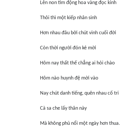
Lê
n non t
ìm động hoa vàng đọc kinh
Th
ôi thì một kiếp nhân sinh
Hơn nhau đâu bở
i ch
út vinh cuối đời
Cò
n th
ời người đón kẻ mời
Hôm nay thấ
t th
ế chẳng ai hỏ
i ch
ào
Hôm nào huynh đệ mời vào
Nay chút danh tiếng, quên nhau cố tri
Cà
sa che l
ấ
y th
ân này
Mà không phủ nổi một ngà
y h
ơn thua.