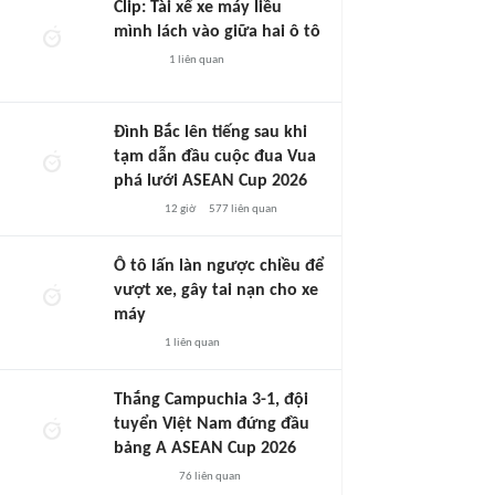
Clip: Tài xế xe máy liều
mình lách vào giữa hai ô tô
1
liên quan
Đình Bắc lên tiếng sau khi
tạm dẫn đầu cuộc đua Vua
phá lưới ASEAN Cup 2026
12 giờ
577
liên quan
Ô tô lấn làn ngược chiều để
vượt xe, gây tai nạn cho xe
máy
1
liên quan
Thắng Campuchia 3-1, đội
tuyển Việt Nam đứng đầu
bảng A ASEAN Cup 2026
76
liên quan