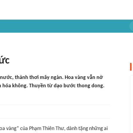
hức
 nước, thảnh thơi mây ngàn. Hoa vàng vẫn nở
ền hóa không. Thuyền từ dạo bước thong dong.
hoa vàng
”
của Phạ
m Thi
ên Thư
, dành
tặng những ai