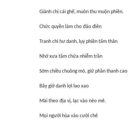
Giành chi cái ghế, muôn thu muộn phiền.
Chức quyền làm cho đảo điên
Tranh chi
hư danh
, lụy phiền tấ
m th
ân
Nhớ xưa tâm chửa nhiễm trần
Sớm chiều chuông m
õ
, giữ phần thanh cao
Bây giờ danh lợi lao xao
M
ã
i theo địa vị, lạc vào nẻo mê.
Mọi người h
ù
a và
o c
ườ
i ch
ê