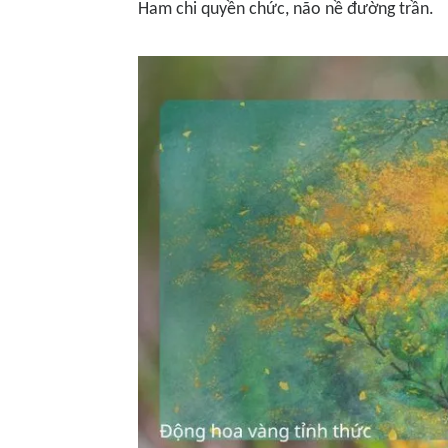
Ham chi quyền chức, n
ã
o nề đường trần.