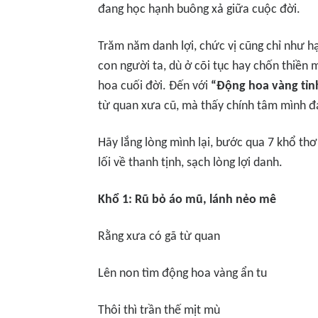
đang học hạnh buông xả giữ
a cu
ộc đời.
Trăm năm danh lợi, chức vị cũng chỉ như h
con người ta, dù ở cõi tục hay chốn thiền 
hoa cuối đời. Đến với
“
Động
h
oa
v
àng
t
ỉ
từ quan xưa cũ, mà thấy chính tâm mình đa
Hãy lắng lòng mình lại, bước qua 7 khổ t
lối về thanh tịnh, sạch lòng lợi danh.
Khổ
1: R
ũ bỏ áo mũ, lánh nẻo mê
Rằng xưa có gã từ
quan
Lê
n non t
ìm động hoa vàng ẩn tu
Th
ôi thì trầ
n th
ế mịt m
ù