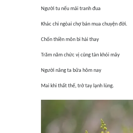
Người tu nếu m
ã
i tranh đua
Khác chi ngòa
i ch
ợ bán mua chuyện đời.
Chố
n thi
ền môn bi hài thay
Trăm năm chức vị cũng tàn khói mây
Người nâng ta bữa hôm nay
Mai khi thấ
t th
ế, trở tay lạnh l
ù
ng.