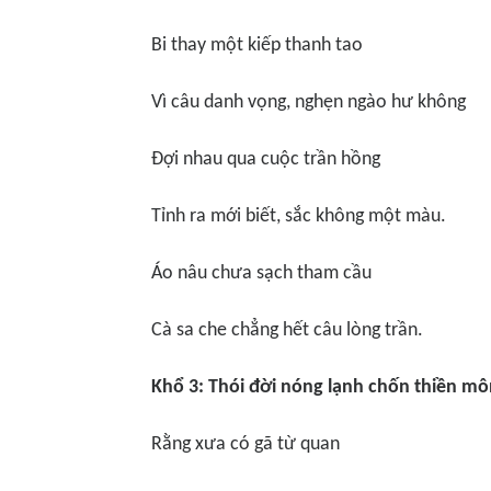
Bi thay một kiếp thanh tao
Vì câu danh vọng, nghẹn ngào hư không
Đợi nhau qua cuộc trần hồng
Tỉnh ra mới biết, sắc không một màu.
Áo nâu chưa sạch tham cầu
Cà
sa che ch
ẳng hết câu lòng trần.
Khổ
3: Th
ói đời nóng lạnh chố
n thi
ền mô
Rằng xưa có gã từ
quan