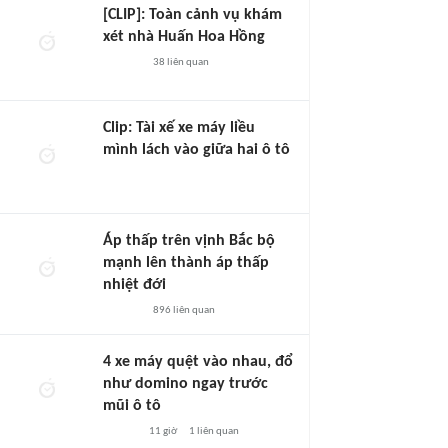
[CLIP]: Toàn cảnh vụ khám
xét nhà Huấn Hoa Hồng
38
liên quan
Clip: Tài xế xe máy liều
mình lách vào giữa hai ô tô
Áp thấp trên vịnh Bắc bộ
mạnh lên thành áp thấp
nhiệt đới
896
liên quan
4 xe máy quệt vào nhau, đổ
như domino ngay trước
mũi ô tô
11 giờ
1
liên quan