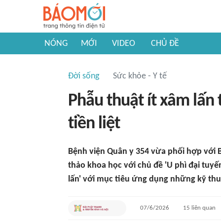
NÓNG
MỚI
VIDEO
CHỦ ĐỀ
Đời sống
Sức khỏe - Y tế
Phẫu thuật ít xâm lấn 
tiền liệt
Bệnh viện Quân y 354 vừa phối hợp với 
thảo khoa học với chủ đề 'U phì đại tuyế
lấn' với mục tiêu ứng dụng những kỹ thu
07/6/2026
15
liên quan