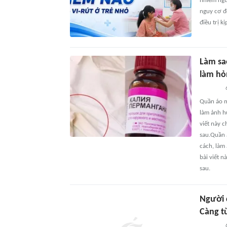
nhiễm ngu
nguy cơ đ
điều trị kị
Làm sa
làm hỏ
Quần áo m
làm ảnh hư
viết này 
sau.Quần 
cách, làm 
bài viết 
sau.
Người c
Càng t