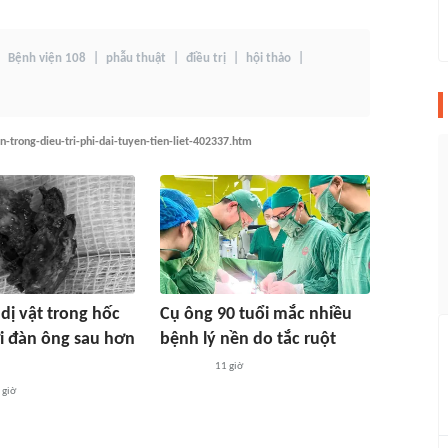
Bệnh viện 108
phẫu thuật
điều trị
hội thảo
n-trong-dieu-tri-phi-dai-tuyen-tien-liet-402337.htm
dị vật trong hốc
Cụ ông 90 tuổi mắc nhiều
i đàn ông sau hơn
bệnh lý nền do tắc ruột
11 giờ
 giờ