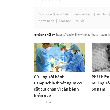
Bệnh viện Quân y 354
tuyến tiền liệt
xâm lấn
người bệnh
khoa học
chủ đề
Nguồn
Hà Nội TV
:
https://hanoionline.vn/phau-thuat-it-xam-la
Cứu người bệnh
Phát hiện 
Campuchia thoát nguy cơ
mũi ngườ
cắt cụt chân vì căn bệnh
50 năm
hiếm gặp
7
4 giờ