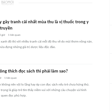
y gây tranh cãi nhất mùa thu là vị thuốc trong y
 truyền
0 giờ
1
liên quan
y xanh đô thị với nhiều tranh cãi mỗi độ thu về do mùi thơm nồng nàn,
hứa đựng những giá trị dược liệu độc đáo.
ông thích đọc sách thì phải làm sao?
iờ
1
liên quan
 không nên vội lo lắng hay ép con đọc sách nếu trẻ chưa hứng thú.
 trọng là giúp trẻ tìm thấy niềm vui với những câu chuyện và hình
i quen đọc phù hợp.