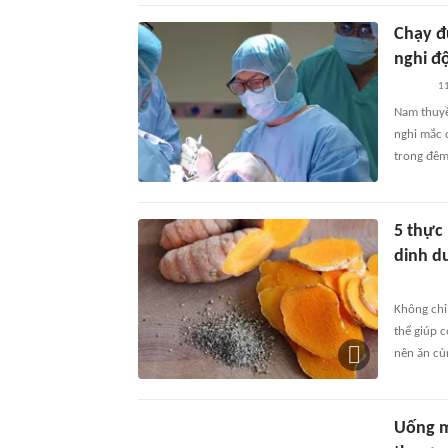
Chạy đ
nghi đ
11
Nam thuyền
nghi mắc 
trong đêm 
5 thực
dinh d
Không chỉ
thể giúp 
nên ăn cùn
Uống m