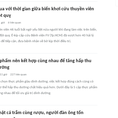
ua với thời gian giữa biển khơi cứu thuyền viên
ột quỵ
 giờ
6
liên quan
 viên 46 tuổi bất ngờ yếu liệt nửa người khi đang làm việc trên biển,
đột quỵ. Ê-kíp cấp cứu Bệnh viện FV (Tp.HCM) đã vượt hơn 40 hải lý
để tiếp cận, đưa bệnh nhân về bờ kịp thời điều trị.
 phẩm nên kết hợp cùng nhau để tăng hấp thu
ưỡng
11 giờ
227
liên quan
 chọn thực phẩm giàu dinh dưỡng, việc kết hợp đúng cách cũng có
cơ thể hấp thu dưỡng chất hiệu quả hơn. Dưới đây là 5 cặp thực phẩm
g nhau để tối ưu giá trị dinh dưỡng.
ật cá trắm cùng rượu, người đàn ông tổn