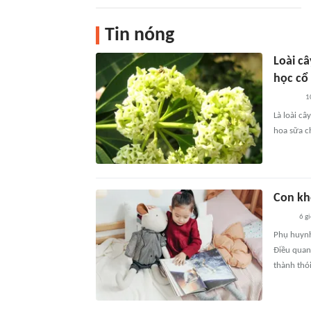
Tin nóng
Loài câ
học cổ
1
Là loài câ
hoa sữa c
Con kh
6 g
Phụ huynh
Điều quan
thành thó