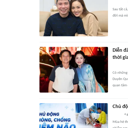
Sau tất ca
đời mà mi
Diễn đ
thời gi
Có những g
Duyên Quỳ
quan tâm 
Chủ độ
4 
Mùa hè th