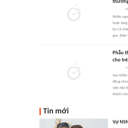
thương
11
Nhiều ngư
hoặc tăng
họ Cá chép
gan, thận
Phẫu t
cho trẻ
1
Sau nhiều
động nhưn
viện Nội 
thành côn
Tin mới
Vợ NSN