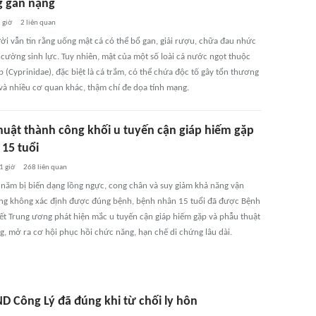
 gan nặng
 giờ
2
liên quan
ời vẫn tin rằng uống mật cá có thể bổ gan, giải rượu, chữa đau nhức
 cường sinh lực. Tuy nhiên, mật của một số loài cá nước ngọt thuộc
 (Cyprinidae), đặc biệt là cá trắm, có thể chứa độc tố gây tổn thương
 và nhiều cơ quan khác, thậm chí đe dọa tính mạng.
huật thành công khối u tuyến cận giáp hiếm gặp
 15 tuổi
1 giờ
268
liên quan
 năm bị biến dạng lồng ngực, cong chân và suy giảm khả năng vận
g không xác định được đúng bệnh, bệnh nhân 15 tuổi đã được Bệnh
tiết Trung ương phát hiện mắc u tuyến cận giáp hiếm gặp và phẫu thuật
g, mở ra cơ hội phục hồi chức năng, hạn chế di chứng lâu dài.
D Công Lý đã đúng khi từ chối ly hôn