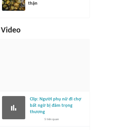
thận
Video
Clip: Người phụ nữ đi chợ
bất ngờ bị đâm trọng
thương
5
liên quan