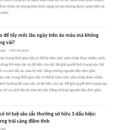
y hiểm, trong đó có bệnh viêm não do vi-rút. Bệnh diễn biến nhanh,
ể lại nhiều di chứng thần kinh nặng nề nếu không được phát hiện và
p thời.
o để tẩy mốc lâu ngày trên áo màu mà không
ng vải?
6 giờ
1181
liên quan
ặc trong thời gian dài có thể bị nấm mốc xâm nhập theo nhiều cách,
ởng tới màu sắc và độ bền của vải. Để giải quyết tình trạng này, bài
chỉ ra cách tẩy áo màu bị mốc bằng những nguyên liệu đơn giản
áo mặc trong thời gian dài có thể bị nấm mốc xâm nhập theo nhiều
ảnh hưởng tới màu sắc và độ bền của vải. Để giải quyết tình trạng này,
này chỉ ra cách tẩy áo màu bị mốc bằng những nguyên liệu đơn giản
ó trí tuệ sâu sắc thường sở hữu 3 dấu hiệu:
ừng trải càng điềm tĩnh
6 giờ