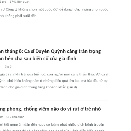
3 giờ
1741
liên quan
̉, vợ Công Lý không chọn một cuộc đời dễ dàng hơn, nhưng chọn cuộc
̀nh không phải nuối tiếc.
àn tháng 8: Ca sĩ Duyên Quỳnh càng trân trọng
an bên cha sau biến cố của gia đình
3 giờ
iá trị chỉ khi trải qua biến cố, con người mới càng thấm thía. Với ca sĩ
nh, chữ hiếu không nằm ở những điều quá lớn lao, mà bắt đầu từ sự
dành cho gia đình trong từng khoảnh khắc giản dị.
ng phòng, chống viêm não do vi-rút ở trẻ nhỏ
giờ
112
liên quan
ời tiết nóng ẩm dẫn đến nguy cơ bùng phát nhiều dịch bệnh truyền