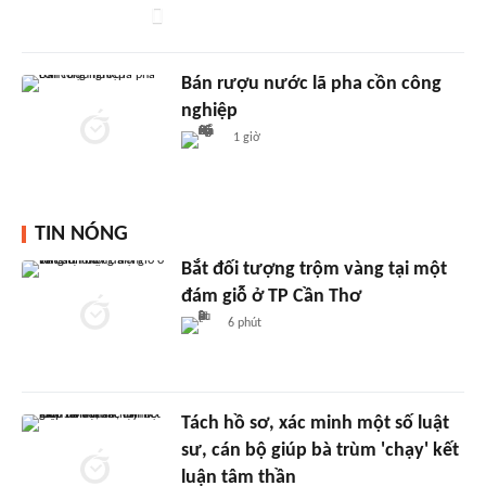
Bán rượu nước lã pha cồn công
nghiệp
1 giờ
TIN NÓNG
Bắt đối tượng trộm vàng tại một
đám giỗ ở TP Cần Thơ
6 phút
Tách hồ sơ, xác minh một số luật
sư, cán bộ giúp bà trùm 'chạy' kết
luận tâm thần