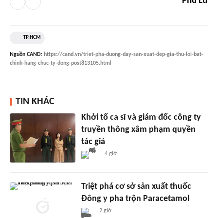
Phú Lữ
TP.HCM
Nguồn
CAND
:
https://cand.vn/triet-pha-duong-day-san-xuat-dep-gia-thu-loi-bat-
chinh-hang-chuc-ty-dong-post813105.html
TIN KHÁC
Khởi tố ca sĩ và giám đốc công ty
truyền thông xâm phạm quyền
tác giả
4 giờ
Triệt phá cơ sở sản xuất thuốc
Đông y pha trộn Paracetamol
2 giờ