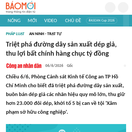
NÓNG
MỚI
VIDEO
CHỦ ĐỀ
#ASEAN Cup 2026
#Trí tuệ nhân tạo
#Mỹ - Iran
#Khám phá Việt Nam
PHÁP LUẬT
AN NINH - TRẬT TỰ
#Khám phá thế giới
Triệt phá đường dây sản xuất dép giả,
thu lợi bất chính hàng chục tỷ đồng
06/6/2026
Gốc
Chiều 6/6, Phòng Cảnh sát Kinh tế Công an TP Hồ
Chí Minh cho biết đã triệt phá đường dây sản xuất,
buôn bán dép giả các nhãn hiệu quy mô lớn, thu giữ
hơn 23.000 đôi dép, khởi tố 5 bị can về tội 'Xâm
phạm sở hữu công nghiệp'.