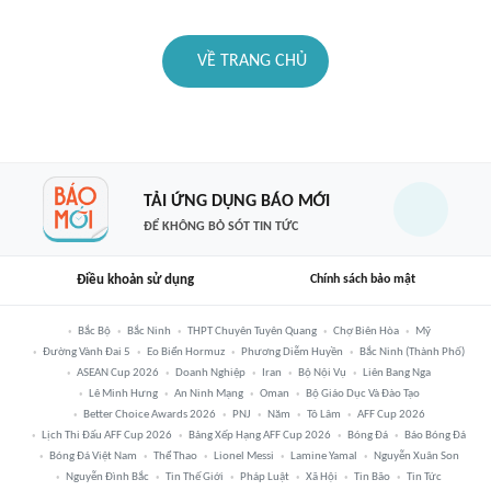
VỀ TRANG CHỦ
TẢI ỨNG DỤNG BÁO MỚI
ĐỂ KHÔNG BỎ SÓT TIN TỨC
Điều khoản sử dụng
Chính sách bảo mật
Bắc Bộ
Bắc Ninh
THPT Chuyên Tuyên Quang
Chợ Biên Hòa
Mỹ
Đường Vành Đai 5
Eo Biển Hormuz
Phương Diễm Huyền
Bắc Ninh (thành Phố)
ASEAN Cup 2026
Doanh Nghiệp
Iran
Bộ Nội Vụ
Liên Bang Nga
Lê Minh Hưng
An Ninh Mạng
Oman
Bộ Giáo Dục Và Đào Tạo
Better Choice Awards 2026
PNJ
Năm
Tô Lâm
AFF Cup 2026
Lịch Thi Đấu AFF Cup 2026
Bảng Xếp Hạng AFF Cup 2026
Bóng Đá
Báo Bóng Đá
Bóng Đá Việt Nam
Thể Thao
Lionel Messi
Lamine Yamal
Nguyễn Xuân Son
Nguyễn Đình Bắc
Tin Thế Giới
Pháp Luật
Xã Hội
Tin Bão
Tin Tức