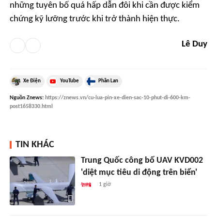
những tuyên bố quá hấp dẫn đôi khi cần được kiểm
chứng kỹ lưỡng trước khi trở thành hiện thực.
Lê Duy
Xe Điện
YouTube
Phần Lan
Nguồn
Znews
:
https://znews.vn/cu-lua-pin-xe-dien-sac-10-phut-di-600-km-
post1658330.html
TIN KHÁC
Trung Quốc công bố UAV KVD002
'diệt mục tiêu di động trên biển'
1 giờ