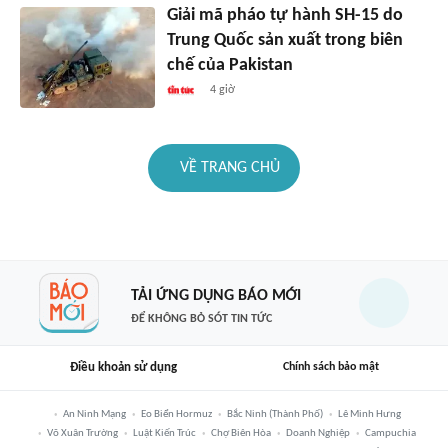
Giải mã pháo tự hành SH-15 do
Trung Quốc sản xuất trong biên
chế của Pakistan
4 giờ
VỀ TRANG CHỦ
TẢI ỨNG DỤNG BÁO MỚI
ĐỂ KHÔNG BỎ SÓT TIN TỨC
Điều khoản sử dụng
Chính sách bảo mật
An Ninh Mạng
Eo Biển Hormuz
Bắc Ninh (thành Phố)
Lê Minh Hưng
Võ Xuân Trường
Luật Kiến Trúc
Chợ Biên Hòa
Doanh Nghiệp
Campuchia