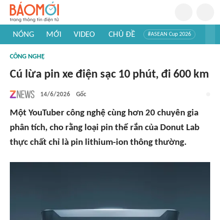
NÓNG
MỚI
VIDEO
CHỦ ĐỀ
#ASEAN Cup 2026
#Trí tuệ nhân tạo
#Mỹ - Iran
#Khám phá Việt Nam
CÔNG NGHỆ
#Khám phá thế giới
Cú lừa pin xe điện sạc 10 phút, đi 600 km
14/6/2026
Gốc
Một YouTuber công nghệ cùng hơn 20 chuyên gia
phân tích, cho rằng loại pin thể rắn của Donut Lab
thực chất chỉ là pin lithium-ion thông thường.