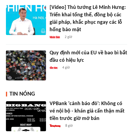
[Video] Thủ tướng Lê Minh Hưng:
Triển khai tổng thể, đồng bộ các
giải pháp, khắc phục ngay các lỗ
hổng bảo mật
2 giờ
Quy định mới của EU về bao bì bắt
đầu có hiệu lực
4 giờ
TIN NÓNG
VPBank 'cảnh báo đỏ': Không có
vé nội bộ - khán giả cẩn thận mất
tiền trước giờ mở bán
8 giờ