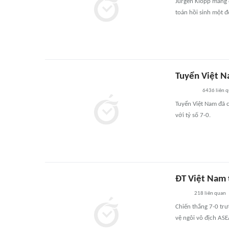
Jurgen Klopp mang 
toán hồi sinh một độ
Tuyển Việt N
6436
liên 
Tuyển Việt Nam đã 
với tỷ số 7-0.
ĐT Việt Nam 
218
liên quan
Chiến thắng 7-0 tr
vệ ngôi vô địch ASE