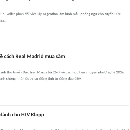
Rudi Völler phản đối việc lấy Argentina làm hình mẫu phòng ngự cho tuyển Đức
opp.
 về cách Real Madrid mua sắm
danh thủ tuyển Đức trên Marca tối 26/7 về các mục tiêu chuyển nhượng hè 2026
anh chóng nhận được sự đồng tình từ đông đảo CĐV.
 dành cho HLV Klopp