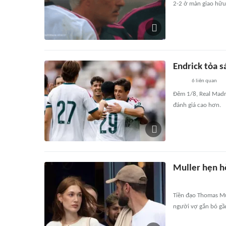
2-2 ở màn giao hữu 
Endrick tỏa s
6
liên quan
Đêm 1/8, Real Madri
đánh giá cao hơn.
Muller hẹn h
Tiền đạo Thomas Mul
người vợ gắn bó gần