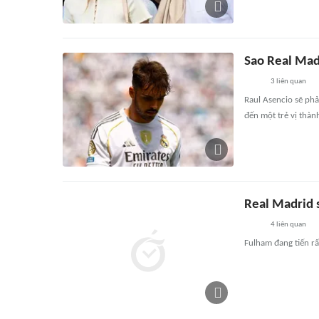
Sao Real Mad
3
liên quan
Raul Asencio sẽ phả
đến một trẻ vị thàn
Real Madrid s
4
liên quan
Fulham đang tiến rấ