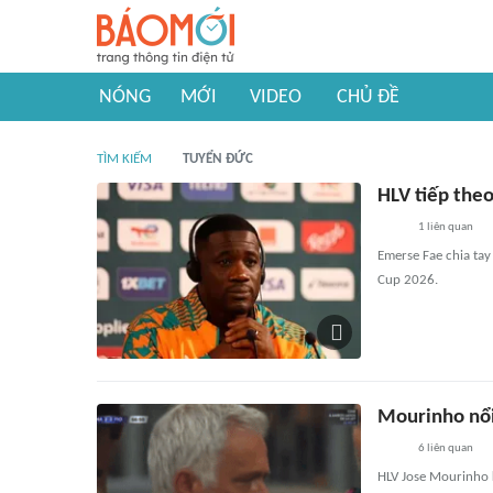
NÓNG
MỚI
VIDEO
CHỦ ĐỀ
TÌM KIẾM
TUYỂN ĐỨC
HLV tiếp the
1
liên quan
Emerse Fae chia tay
Cup 2026.
Mourinho nổi
6
liên quan
HLV Jose Mourinho k