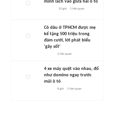
mình lách vào giữa hai ô tô
10 giờ
1
liên quan
Cô dâu ở TPHCM được mẹ
kế tặng 500 triệu trong
đám cưới, lời phát biểu
'gây sốt'
2
liên quan
4 xe máy quệt vào nhau, đổ
như domino ngay trước
mũi ô tô
8 giờ
1
liên quan