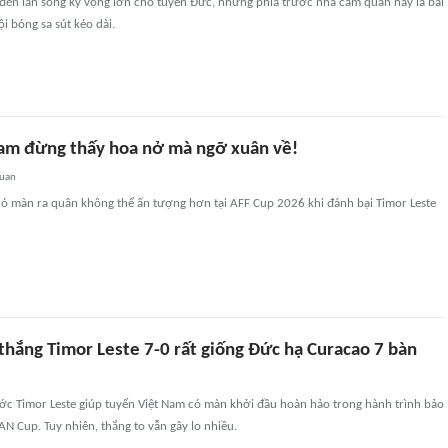
đến làn sóng kỳ vọng lớn cho tuyển Đức, nhưng phía trước nhà cầm quân này là bài
i bóng sa sút kéo dài.
am đừng thấy hoa nở mà ngỡ xuân về!
quan
có màn ra quân không thể ấn tượng hơn tại AFF Cup 2026 khi đánh bại Timor Leste
thắng Timor Leste 7-0 rất giống Đức hạ Curacao 7 bàn
ước Timor Leste giúp tuyển Việt Nam có màn khởi đầu hoàn hảo trong hành trình bảo
AN Cup. Tuy nhiên, thắng to vẫn gây lo nhiều.