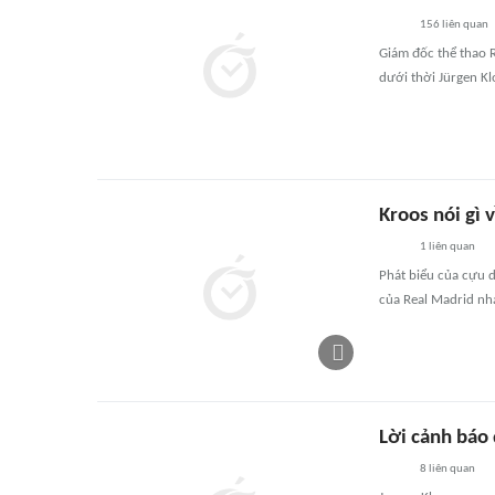
156
liên quan
Giám đốc thể thao 
dưới thời Jürgen Kl
Kroos nói gì
1
liên quan
Phát biểu của cựu 
của Real Madrid nh
Lời cảnh báo
8
liên quan