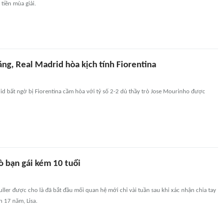
tiền mùa giải.
áng, Real Madrid hòa kịch tính Fiorentina
d bất ngờ bị Fiorentina cầm hòa với tỷ số 2-2 dù thầy trò Jose Mourinho được
ò bạn gái kém 10 tuổi
ler được cho là đã bắt đầu mối quan hệ mới chỉ vài tuần sau khi xác nhận chia tay
 17 năm, Lisa.