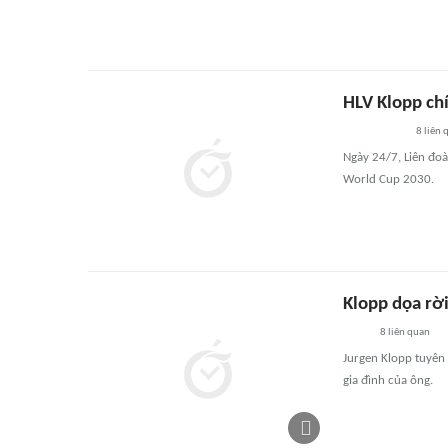
HLV Klopp ch
8
liên 
Ngày 24/7, Liên đo
World Cup 2030.
Klopp dọa rờ
8
liên quan
Jurgen Klopp tuyên
gia đình của ông.