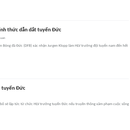
ính thức dẫn dắt tuyển Đức
quan
àn Bóng đá Đức (DFB) xác nhận Jurgen Klopp làm HLV trưởng đội tuyển nam đến hết
i tuyển Đức
 bố sẽ lập tức từ chức HLV trưởng tuyển Đức nếu truyền thông xâm phạm cuộc sống