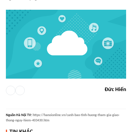
Đức Hiến
Nguồn
Hà Nội TV
:
https://hanoionline.vn/canh-bao-tinh-huong-tham-gia-giao-
thong-nguy-hiem-403430.htm