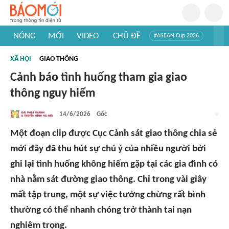
NÓNG
MỚI
VIDEO
CHỦ ĐỀ
#ASEAN Cup 2026
#Trí tuệ nhân tạo
#Mỹ - Iran
#Khám phá Việt Nam
XÃ HỘI
GIAO THÔNG
#Khám phá thế giới
Cảnh báo tình huống tham gia giao
thông nguy hiểm
14/6/2026
Gốc
Một đoạn clip được Cục Cảnh sát giao thông chia sẻ
mới đây đã thu hút sự chú ý của nhiều người bởi
ghi lại tình huống không hiếm gặp tại các gia đình có
nhà nằm sát đường giao thông. Chỉ trong vài giây
mất tập trung, một sự việc tưởng chừng rất bình
thường có thể nhanh chóng trở thành tai nạn
nghiêm trọng.