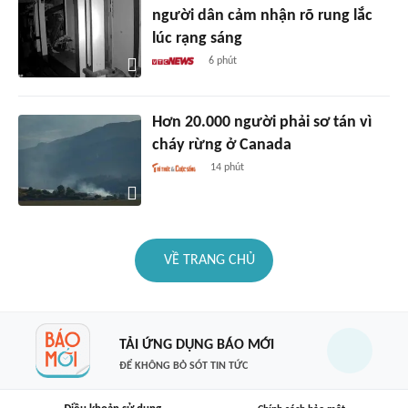
người dân cảm nhận rõ rung lắc
lúc rạng sáng
6 phút
Hơn 20.000 người phải sơ tán vì
cháy rừng ở Canada
14 phút
VỀ TRANG CHỦ
TẢI ỨNG DỤNG BÁO MỚI
ĐỂ KHÔNG BỎ SÓT TIN TỨC