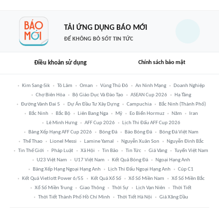
TẢI ỨNG DỤNG BÁO MỚI
ĐỂ KHÔNG BỎ SÓT TIN TỨC
Điều khoản sử dụng
Chính sách bảo mật
Kim Sang-Sik
Tô Lâm
Oman
Vùng Thủ Đô
An Ninh Mạng
Doanh Nghiệp
Chợ Biên Hòa
Bộ Giáo Dục Và Đào Tạo
ASEAN Cup 2026
Hạ Tầng
Đường Vành Đai 5
Dự Án Đầu Tư Xây Dựng
Campuchia
Bắc Ninh (thành Phố)
Bắc Ninh
Bắc Bộ
Liên Bang Nga
Mỹ
Eo Biển Hormuz
Năm
Iran
Lê Minh Hưng
AFF Cup 2026
Lịch Thi Đấu AFF Cup 2026
Bảng Xếp Hạng AFF Cup 2026
Bóng Đá
Báo Bóng Đá
Bóng Đá Việt Nam
Thể Thao
Lionel Messi
Lamine Yamal
Nguyễn Xuân Son
Nguyễn Đình Bắc
Tin Thế Giới
Pháp Luật
Xã Hội
Tin Bão
Tin Tức
Giá Vàng
Tuyển Việt Nam
U23 Việt Nam
U17 Việt Nam
Kết Quả Bóng Đá
Ngoại Hạng Anh
Bảng Xếp Hạng Ngoại Hạng Anh
Lịch Thi Đấu Ngoại Hạng Anh
Cúp C1
Kết Quả Vietlott Power 6/55
Kết Quả Xổ Số
Xổ Số Miền Nam
Xổ Số Miền Bắc
Xổ Số Miền Trung
Giao Thông
Thời Sự
Lịch Vạn Niên
Thời Tiết
Thời Tiết Thành Phố Hồ Chí Minh
Thời Tiết Hà Nội
Giá Xăng Dầu