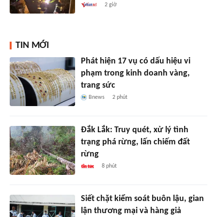
2 giờ
TIN MỚI
Phát hiện 17 vụ có dấu hiệu vi
phạm trong kinh doanh vàng,
trang sức
Bnews
2 phút
Đắk Lắk: Truy quét, xử lý tình
trạng phá rừng, lấn chiếm đất
rừng
8 phút
Siết chặt kiểm soát buôn lậu, gian
lận thương mại và hàng giả