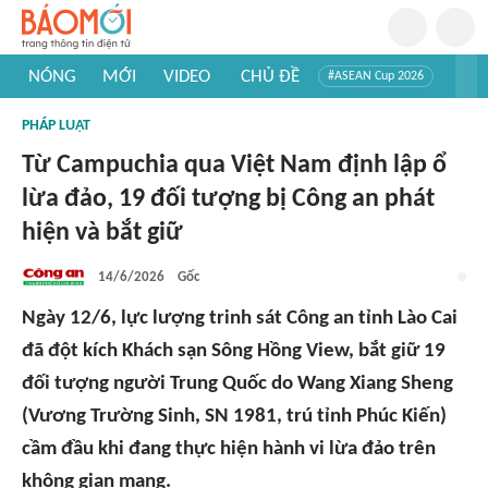
NÓNG
MỚI
VIDEO
CHỦ ĐỀ
#ASEAN Cup 2026
#Trí tuệ nhân tạo
#Mỹ - Iran
#Khám phá Việt Nam
PHÁP LUẬT
#Khám phá thế giới
Từ Campuchia qua Việt Nam định lập ổ
lừa đảo, 19 đối tượng bị Công an phát
hiện và bắt giữ
14/6/2026
Gốc
Ngày 12/6, lực lượng trinh sát Công an tỉnh Lào Cai
đã đột kích Khách sạn Sông Hồng View, bắt giữ 19
đối tượng người Trung Quốc do Wang Xiang Sheng
(Vương Trường Sinh, SN 1981, trú tỉnh Phúc Kiến)
cầm đầu khi đang thực hiện hành vi lừa đảo trên
không gian mạng.