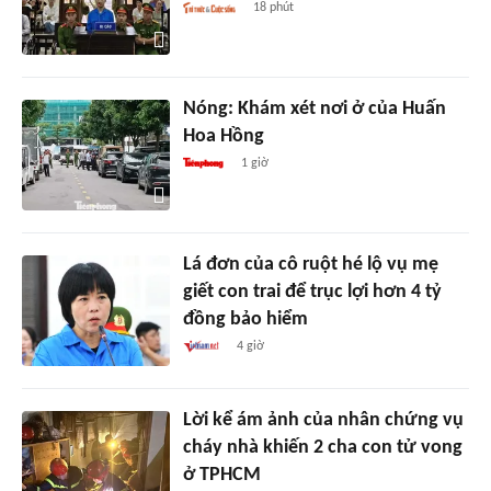
18 phút
Nóng: Khám xét nơi ở của Huấn
Hoa Hồng
1 giờ
Lá đơn của cô ruột hé lộ vụ mẹ
giết con trai để trục lợi hơn 4 tỷ
đồng bảo hiểm
4 giờ
Lời kể ám ảnh của nhân chứng vụ
cháy nhà khiến 2 cha con tử vong
ở TPHCM