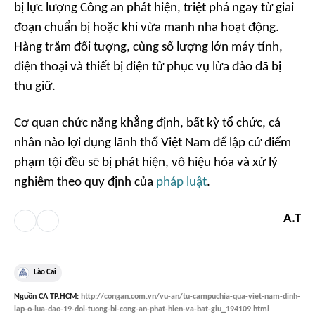
bị lực lượng Công an phát hiện, triệt phá ngay từ giai
đoạn chuẩn bị hoặc khi vừa manh nha hoạt động.
Hàng trăm đối tượng, cùng số lượng lớn máy tính,
điện thoại và thiết bị điện tử phục vụ lừa đảo đã bị
thu giữ.
Cơ quan chức năng khẳng định, bất kỳ tổ chức, cá
nhân nào lợi dụng lãnh thổ Việt Nam để lập cứ điểm
phạm tội đều sẽ bị phát hiện, vô hiệu hóa và xử lý
nghiêm theo quy định của
pháp luật
.
A.T
Lào Cai
Nguồn
CA TP.HCM
:
http://congan.com.vn/vu-an/tu-campuchia-qua-viet-nam-dinh-
lap-o-lua-dao-19-doi-tuong-bi-cong-an-phat-hien-va-bat-giu_194109.html