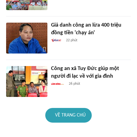
Giả danh công an lừa 400 triệu
đồng tiền 'chạy án'
22 phút
Công an xã Tuy Đức giúp một
người đi lạc về với gia đình
26 phút
VỀ TRANG CHỦ