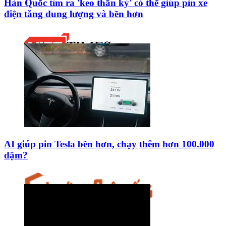
Hàn Quốc tìm ra 'keo thần kỳ' có thể giúp pin xe
điện tăng dung lượng và bền hơn
AI giúp pin Tesla bền hơn, chạy thêm hơn 100.000
dặm?