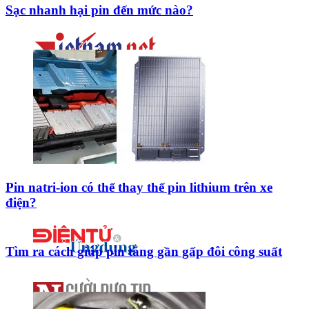
Sạc nhanh hại pin đến mức nào?
Pin natri-ion có thể thay thế pin lithium trên xe
điện?
Tìm ra cách giúp pin tăng gần gấp đôi công suất