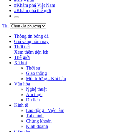
#Khám phá Việt Nam
#Khám phá thế giới
Tin
Thông tin bóng đá
Giá vàng hôm nay
Thời tiết
Xem thêm tiện ích
Thế giới
Xã hội
Thời sự
Giao thông
Môi trường - Khí hậu
Văn hóa
Nghệ thuật
Ẩm thực
Du lịch
Kinh tế
Lao động - Việc làm
Tài chính
Chứng khoán
Kinh doanh
Giáo dục