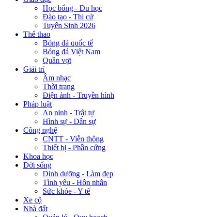
Học bổng - Du học
Đào tạo - Thi cử
Tuyển Sinh 2026
Thể thao
Bóng đá quốc tế
Bóng đá Việt Nam
Quần vợt
Giải trí
Âm nhạc
Thời trang
Điện ảnh - Truyền hình
Pháp luật
An ninh - Trật tự
Hình sự - Dân sự
Công nghệ
CNTT - Viễn thông
Thiết bị - Phần cứng
Khoa học
Đời sống
Dinh dưỡng - Làm đẹp
Tình yêu - Hôn nhân
Sức khỏe - Y tế
Xe cộ
Nhà đất