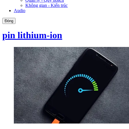
Quản lý - Quy hoạch
Không gian - Kiến trúc
Audio
Đóng
pin lithium-ion