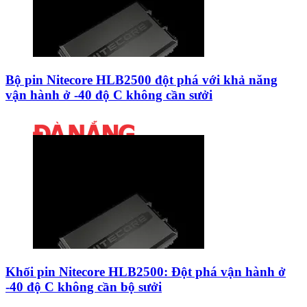
Bộ pin Nitecore HLB2500 đột phá với khả năng
vận hành ở -40 độ C không cần sưởi
Khối pin Nitecore HLB2500: Đột phá vận hành ở
-40 độ C không cần bộ sưởi