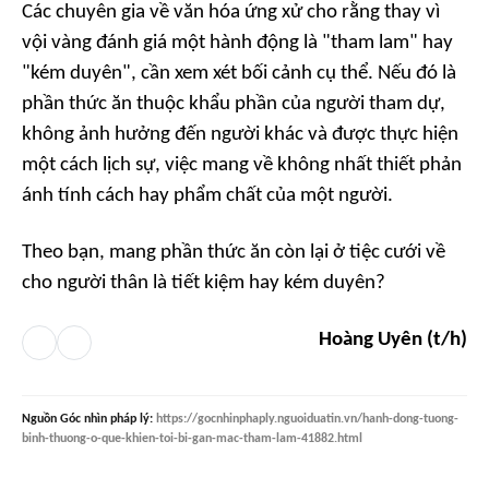
Các chuyên gia về văn hóa ứng xử cho rằng thay vì
vội vàng đánh giá một hành động là "tham lam" hay
"kém duyên", cần xem xét bối cảnh cụ thể. Nếu đó là
phần thức ăn thuộc khẩu phần của người tham dự,
không ảnh hưởng đến người khác và được thực hiện
một cách lịch sự, việc mang về không nhất thiết phản
ánh tính cách hay phẩm chất của một người.
Theo bạn, mang phần thức ăn còn lại ở tiệc cưới về
cho người thân là tiết kiệm hay kém duyên?
Hoàng Uyên (t/h)
Nguồn
Góc nhìn pháp lý
:
https://gocnhinphaply.nguoiduatin.vn/hanh-dong-tuong-
binh-thuong-o-que-khien-toi-bi-gan-mac-tham-lam-41882.html