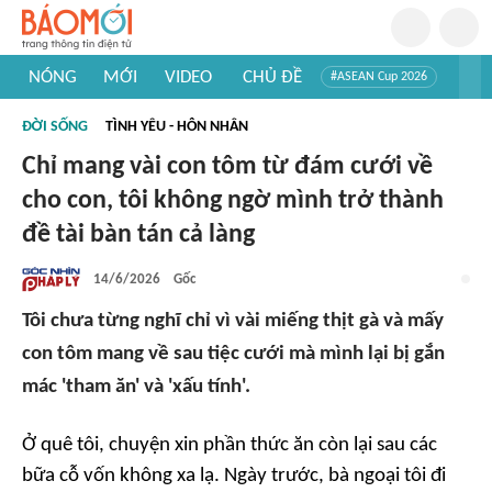
NÓNG
MỚI
VIDEO
CHỦ ĐỀ
#ASEAN Cup 2026
#Trí tuệ nhân tạo
#Mỹ - Iran
#Khám phá Việt Nam
ĐỜI SỐNG
TÌNH YÊU - HÔN NHÂN
#Khám phá thế giới
Chỉ mang vài con tôm từ đám cưới về
cho con, tôi không ngờ mình trở thành
đề tài bàn tán cả làng
14/6/2026
Gốc
Tôi chưa từng nghĩ chỉ vì vài miếng thịt gà và mấy
con tôm mang về sau tiệc cưới mà mình lại bị gắn
mác 'tham ăn' và 'xấu tính'.
Ở quê tôi, chuyện xin phần thức ăn còn lại sau các
bữa cỗ vốn không xa lạ. Ngày trước, bà ngoại tôi đi