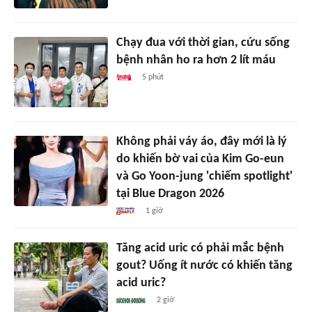
Chạy đua với thời gian, cứu sống
bệnh nhân ho ra hơn 2 lít máu
5 phút
Không phải váy áo, đây mới là lý
do khiến bờ vai của Kim Go-eun
và Go Yoon-jung 'chiếm spotlight'
tại Blue Dragon 2026
1 giờ
Tăng acid uric có phải mắc bệnh
gout? Uống ít nước có khiến tăng
acid uric?
2 giờ