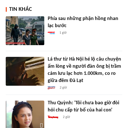
TIN KHÁC
Phía sau những phận hồng nhan
lạc bước
1 giờ
Lá thư từ Hà Nội hé lộ câu chuyện
ấm lòng về người đàn ông bị trầm
cảm lưu lạc hơn 1.000km, co ro
giữa đêm Đà Lạt
2 giờ
Thu Quỳnh: 'Tôi chưa bao giờ đòi
hỏi chu cấp từ bố của hai con'
2 giờ