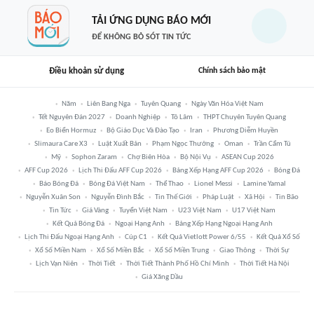
TẢI ỨNG DỤNG BÁO MỚI
ĐỂ KHÔNG BỎ SÓT TIN TỨC
Điều khoản sử dụng
Chính sách bảo mật
Năm
Liên Bang Nga
Tuyên Quang
Ngày Văn Hóa Việt Nam
Tết Nguyên Đán 2027
Doanh Nghiệp
Tô Lâm
THPT Chuyên Tuyên Quang
Eo Biển Hormuz
Bộ Giáo Dục Và Đào Tạo
Iran
Phương Diễm Huyền
Slimaura Care X3
Luật Xuất Bản
Phạm Ngọc Thưởng
Oman
Trần Cẩm Tú
Mỹ
Sophon Zaram
Chợ Biên Hòa
Bộ Nội Vụ
ASEAN Cup 2026
AFF Cup 2026
Lịch Thi Đấu AFF Cup 2026
Bảng Xếp Hạng AFF Cup 2026
Bóng Đá
Báo Bóng Đá
Bóng Đá Việt Nam
Thể Thao
Lionel Messi
Lamine Yamal
Nguyễn Xuân Son
Nguyễn Đình Bắc
Tin Thế Giới
Pháp Luật
Xã Hội
Tin Bão
Tin Tức
Giá Vàng
Tuyển Việt Nam
U23 Việt Nam
U17 Việt Nam
Kết Quả Bóng Đá
Ngoại Hạng Anh
Bảng Xếp Hạng Ngoại Hạng Anh
Lịch Thi Đấu Ngoại Hạng Anh
Cúp C1
Kết Quả Vietlott Power 6/55
Kết Quả Xổ Số
Xổ Số Miền Nam
Xổ Số Miền Bắc
Xổ Số Miền Trung
Giao Thông
Thời Sự
Lịch Vạn Niên
Thời Tiết
Thời Tiết Thành Phố Hồ Chí Minh
Thời Tiết Hà Nội
Giá Xăng Dầu