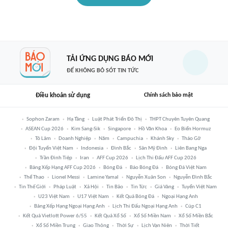
TẢI ỨNG DỤNG BÁO MỚI
ĐỂ KHÔNG BỎ SÓT TIN TỨC
Điều khoản sử dụng
Chính sách bảo mật
Sophon Zaram
Hạ Tầng
Luật Phát Triển Đô Thị
THPT Chuyên Tuyên Quang
ASEAN Cup 2026
Kim Sang-Sik
Singapore
Hồ Văn Khoa
Eo Biển Hormuz
Tô Lâm
Doanh Nghiệp
Năm
Campuchia
Khánh Sky
Tháo Gỡ
Đội Tuyển Việt Nam
Indonesia
Đình Bắc
Sân Mỹ Đình
Liên Bang Nga
Trần Đình Tiệp
Iran
AFF Cup 2026
Lịch Thi Đấu AFF Cup 2026
Bảng Xếp Hạng AFF Cup 2026
Bóng Đá
Báo Bóng Đá
Bóng Đá Việt Nam
Thể Thao
Lionel Messi
Lamine Yamal
Nguyễn Xuân Son
Nguyễn Đình Bắc
Tin Thế Giới
Pháp Luật
Xã Hội
Tin Bão
Tin Tức
Giá Vàng
Tuyển Việt Nam
U23 Việt Nam
U17 Việt Nam
Kết Quả Bóng Đá
Ngoại Hạng Anh
Bảng Xếp Hạng Ngoại Hạng Anh
Lịch Thi Đấu Ngoại Hạng Anh
Cúp C1
Kết Quả Vietlott Power 6/55
Kết Quả Xổ Số
Xổ Số Miền Nam
Xổ Số Miền Bắc
Xổ Số Miền Trung
Giao Thông
Thời Sự
Lịch Vạn Niên
Thời Tiết