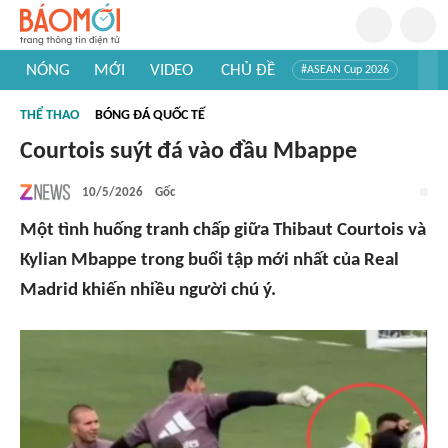
NÓNG
MỚI
VIDEO
CHỦ ĐỀ
#ASEAN Cup 2026
#Trí tuệ nhân tạo
#Mỹ - Iran
#Khám phá Việt Nam
THỂ THAO
BÓNG ĐÁ QUỐC TẾ
#Khám phá thế giới
Courtois suýt đá vào đầu Mbappe
10/5/2026
Gốc
Một tình huống tranh chấp giữa Thibaut Courtois và
Kylian Mbappe trong buổi tập mới nhất của Real
Madrid khiến nhiều người chú ý.