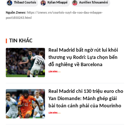
Thibaut Courtois
Kylian Mbappé
Aurélien Tchouaméni
Nguồn
Znews
:
https://znews.vn/courtois-suyt-da-vao-dau-mbappe-
post1650243.html
TIN KHÁC
Real Madrid bất ngờ rút lui khỏi
thương vụ Rodri: Lựa chọn bến
đỗ nghiêng về Barcelona
Real Madrid chi 130 triệu euro cho
Yan Diomande: Mảnh ghép giải
bài toán cánh phải của Mourinho