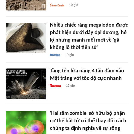
10 giờ
Nhiều chiếc răng megalodon được
phát hiện dưới đáy đại dương, hé
lộ những manh mối mới về 'gã
khổng lồ thời tiền sử'
10 giờ
Tầng tên lửa nặng 4 tấn đâm vào
Mặt trăng với tốc độ cực nhanh
12 giờ
'Hải sâm zombie' sở hữu bộ phận
cơ thể bất tử có thể thay đổi cách
chúng ta định nghĩa về sự sống