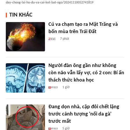
day-chong-lai-ho-du-va-cai-ket-bat-ngo/20241110052741819
TIN KHÁC
Cú va chạm tạo ra Mặt Trăng và
bốn mùa trên Trái Đất
7 phút
Người đàn ông gần như không
còn não vẫn lấy vợ, có 2 con: Bí ẩn
thách thức khoa học
1 giờ
Đang dọn nhà, cặp đôi chết lặng
trước cảnh tượng 'nổi da gà'
trước mắt
5 giờ