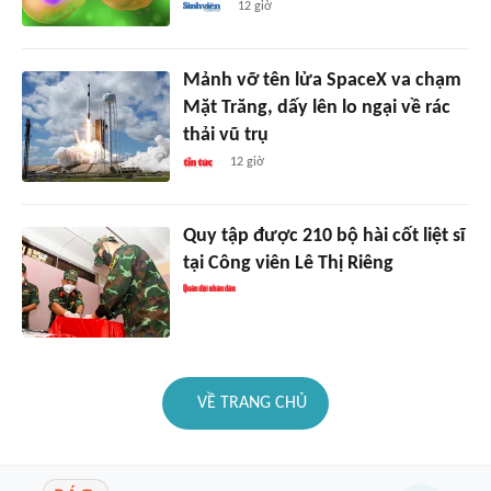
12 giờ
Mảnh vỡ tên lửa SpaceX va chạm
Mặt Trăng, dấy lên lo ngại về rác
thải vũ trụ
12 giờ
Quy tập được 210 bộ hài cốt liệt sĩ
tại Công viên Lê Thị Riêng
VỀ TRANG CHỦ