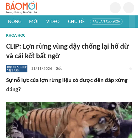
NÓNG
MỚI
VIDEO
CHỦ ĐỀ
#ASEAN Cup 2026
#Trí tuệ nhân tạo
#Mỹ - Iran
#Khám phá Việt Nam
KHOA HỌC
#Khám phá thế giới
CLIP: Lợn rừng vùng dậy chống lại hổ dữ
và cái kết bất ngờ
11/11/2024
Gốc
Sự nỗ lực của lợn rừng liệu có được đền đáp xứng
đáng?