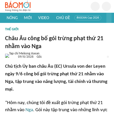
NÓNG
MỚI
VIDEO
CHỦ ĐỀ
#ASEAN Cup 2026
#Trí tuệ nhân tạo
#Mỹ - Iran
#Khám phá Việt Nam
THẾ GIỚI
#Khám phá thế giới
Châu Âu công bố gói trừng phạt thứ 21
nhằm vào Nga
09/6/2026
Gốc
Chủ tịch Ủy ban châu Âu (EC) Ursula von der Leyen
ngày 9/6 công bố gói trừng phạt thứ 21 nhằm vào
Nga, tập trung vào năng lượng, tài chính và thương
mại.
“Hôm nay, chúng tôi đề xuất gói trừng phạt thứ 21
nhằm vào
Nga
. Gói này tập trung vào những lĩnh vực