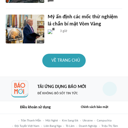
Mỹ ấn định các mốc thử nghiệm
lá chắn bí mật Vòm Vàng
3 giờ
VỀ TRANG CHỦ
TẢI ỨNG DỤNG BÁO MỚI
ĐỂ KHÔNG BỎ SÓT TIN TỨC
Điều khoản sử dụng
Chính sách bảo mật
Trần Thanh Mẫn
Mũi Nghê
Kim Sang-Sik
Ukraine
Campuchia
Đội Tuyển Việt Nam
Liên Bang Nga
Tô Lâm
Doanh Nghiệp
Triệu Thị Tâm