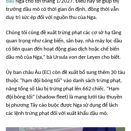
dầu
Nga cho tới tháng 1/2027. Điều này sẽ giúp thị
trường dầu mỏ có thời gian ổn định, đồng thời vẫn
duy trì sức ép đối với nguồn thu của Nga.
Chúng tôi cũng đề xuất trừng phạt các cơ sở hạ tầng
quan trọng như cảng biển, sân bay, nhà máy lọc dầu
có liên quan đến hoạt động giao dịch hoặc chế biến
dầu mỏ của Nga,” bà Ursula von der Leyen cho biết.
Ủy ban châu Âu (EC) còn đề xuất bổ sung thêm 30 tàu
thuộc “hạm đội bóng tối” vào danh sách trừng phạt,
nâng tổng số tàu bị trừng phạt lên 662 chiếc. “Hạm
đội bóng tối” (shadow fleet) là mạng lưới tàu thuyền
bị phương Tây cáo buộc được Nga sử dụng để lách
các lệnh trừng phạt đối với xuất khẩu dầu mỏ.