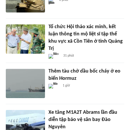
8 phút
Tổ chức Hội thảo xác minh, kết
luận thông tin mộ liệt sĩ tập thể
khu vực xã Cồn Tiên ở tỉnh Quảng
Trị
31 phút
Thêm tàu chở dầu bốc cháy ở eo
biển Hormuz
1 giờ
Xe tăng M1A2T Abrams lần đầu
diễn tập bảo vệ sân bay Đào
Nguyên