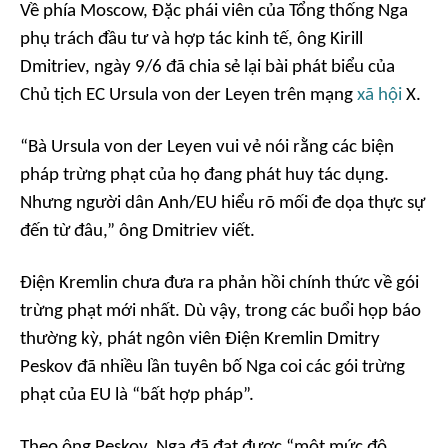
Về phía Moscow, Đặc phái viên của Tổng thống Nga
phụ trách đầu tư và hợp tác kinh tế, ông Kirill
Dmitriev, ngày 9/6 đã chia sẻ lại bài phát biểu của
Chủ tịch EC Ursula von der Leyen trên mạng
xã hội
X.
“Bà Ursula von der Leyen vui vẻ nói rằng các biện
pháp trừng phạt của họ đang phát huy tác dụng.
Nhưng người dân Anh/EU hiểu rõ mối đe dọa thực sự
đến từ đâu,” ông Dmitriev viết.
Điện Kremlin chưa đưa ra phản hồi chính thức về gói
trừng phạt mới nhất. Dù vậy, trong các buổi họp báo
thường kỳ, phát ngôn viên Điện Kremlin Dmitry
Peskov đã nhiều lần tuyên bố Nga coi các gói trừng
phạt của EU là “bất hợp pháp”.
Theo ông Peskov, Nga đã đạt được “một mức độ