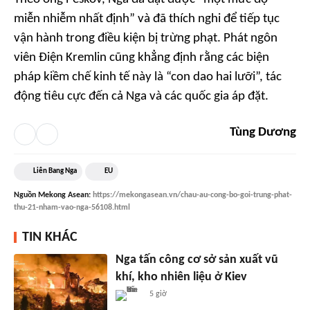
miễn nhiễm nhất định” và đã thích nghi để tiếp tục
vận hành trong điều kiện bị trừng phạt. Phát ngôn
viên Điện Kremlin cũng khẳng định rằng các biện
pháp kiềm chế kinh tế này là “con dao hai lưỡi”, tác
động tiêu cực đến cả Nga và các quốc gia áp đặt.
Tùng Dương
Liên Bang Nga
EU
Nguồn
Mekong Asean
:
https://mekongasean.vn/chau-au-cong-bo-goi-trung-phat-
thu-21-nham-vao-nga-56108.html
TIN KHÁC
Nga tấn công cơ sở sản xuất vũ
khí, kho nhiên liệu ở Kiev
5 giờ