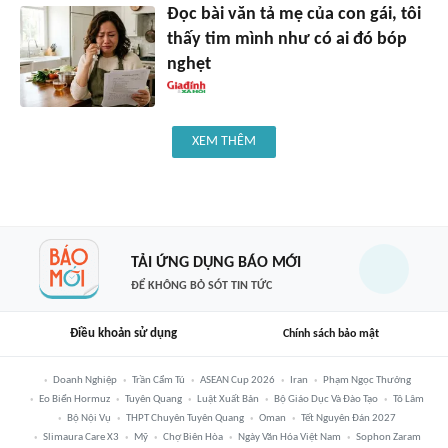
Đọc bài văn tả mẹ của con gái, tôi
thấy tim mình như có ai đó bóp
nghẹt
XEM THÊM
TẢI ỨNG DỤNG BÁO MỚI
ĐỂ KHÔNG BỎ SÓT TIN TỨC
Điều khoản sử dụng
Chính sách bảo mật
Doanh Nghiệp
Trần Cẩm Tú
ASEAN Cup 2026
Iran
Phạm Ngọc Thưởng
Eo Biển Hormuz
Tuyên Quang
Luật Xuất Bản
Bộ Giáo Dục Và Đào Tạo
Tô Lâm
Bộ Nội Vụ
THPT Chuyên Tuyên Quang
Oman
Tết Nguyên Đán 2027
Slimaura Care X3
Mỹ
Chợ Biên Hòa
Ngày Văn Hóa Việt Nam
Sophon Zaram