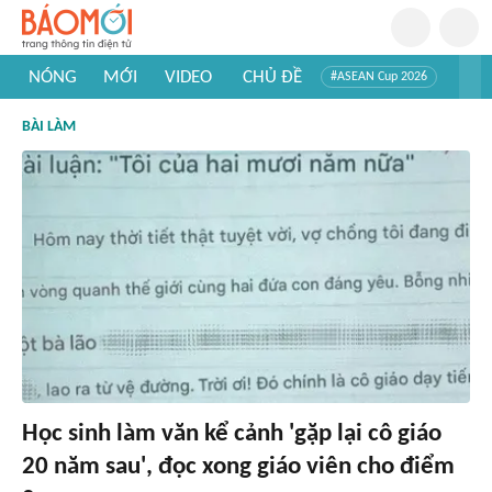
NÓNG
MỚI
VIDEO
CHỦ ĐỀ
#ASEAN Cup 2026
#Trí tuệ nhân tạo
#Mỹ - Iran
#Khám phá Việt Nam
BÀI LÀM
#Khám phá thế giới
Học sinh làm văn kể cảnh 'gặp lại cô giáo
20 năm sau', đọc xong giáo viên cho điểm