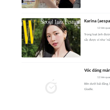
Karina (aespa
12
liên qua
Trong loạt ảnh đượ
sắc được ví như 'nữ
Vóc dáng mảnh
12
liên qua
Bên dưới bài đăng, 
Giselle.