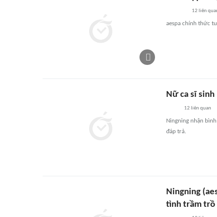
12
liên qua
aespa chính thức t
Nữ ca sĩ sin
12
liên quan
Ningning nhận bình 
đáp trả.
Ningning (aes
tình trầm trồ