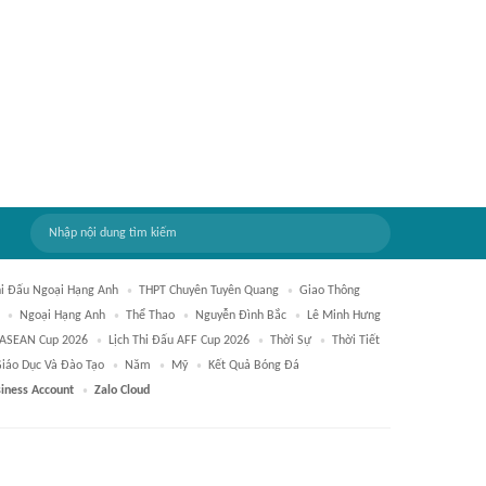
hi Đấu Ngoại Hạng Anh
THPT Chuyên Tuyên Quang
Giao Thông
Ngoại Hạng Anh
Thể Thao
Nguyễn Đình Bắc
Lê Minh Hưng
ASEAN Cup 2026
Lịch Thi Đấu AFF Cup 2026
Thời Sự
Thời Tiết
iáo Dục Và Đào Tạo
Năm
Mỹ
Kết Quả Bóng Đá
siness Account
Zalo Cloud