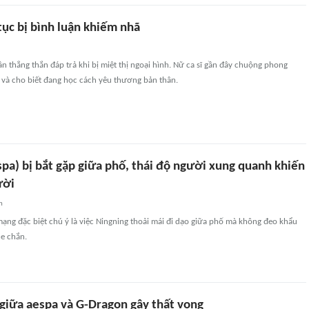
 tục bị bình luận khiếm nhã
ần thẳng thắn đáp trả khi bị miệt thị ngoại hình. Nữ ca sĩ gần đây chuộng phong
và cho biết đang học cách yêu thương bản thân.
pa) bị bắt gặp giữa phố, thái độ người xung quanh khiến
ười
n
ạng đặc biệt chú ý là việc Ningning thoải mái đi dạo giữa phố mà không đeo khẩu
he chắn.
giữa aespa và G-Dragon gây thất vọng