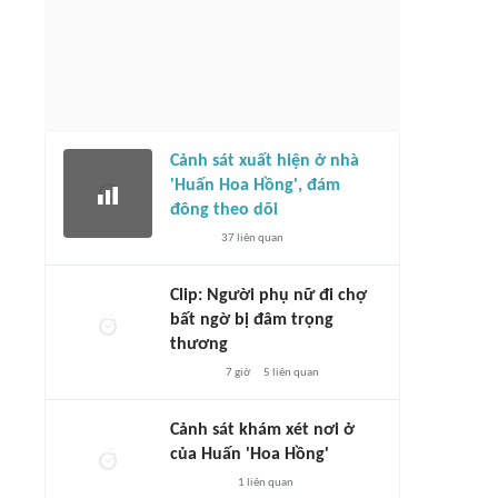
Cảnh sát xuất hiện ở nhà
'Huấn Hoa Hồng', đám
đông theo dõi
37
liên quan
Clip: Người phụ nữ đi chợ
bất ngờ bị đâm trọng
thương
7 giờ
5
liên quan
Cảnh sát khám xét nơi ở
của Huấn 'Hoa Hồng'
1
liên quan