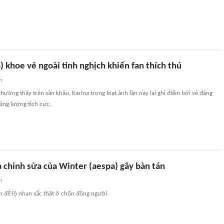
) khoe vẻ ngoài tinh nghịch khiến fan thích thú
n
hường thấy trên sân khấu, Karina trong loạt ảnh lần này lại ghi điểm bởi vẻ đáng
năng lượng tích cực.
 chỉnh sửa của Winter (aespa) gây bàn tán
n
in để lộ nhan sắc thật ở chốn đông người.