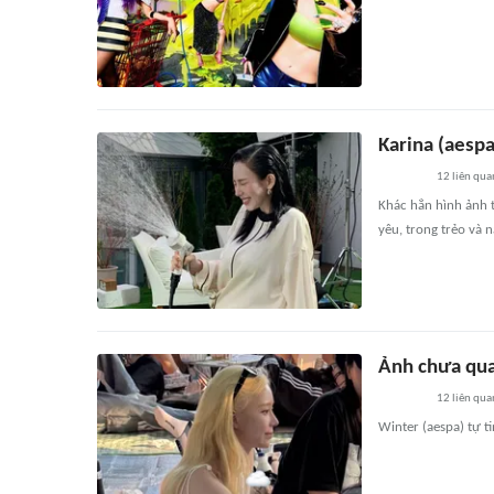
Karina (aespa
12
liên qua
Khác hẳn hình ảnh t
yêu, trong trẻo và 
Ảnh chưa qua
12
liên qua
Winter (aespa) tự t