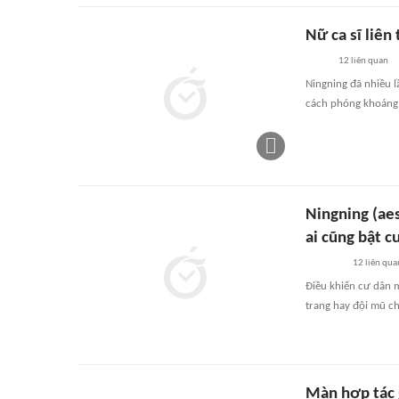
Nữ ca sĩ liên
12
liên quan
Ningning đã nhiều l
cách phóng khoáng 
Ningning (aes
ai cũng bật c
12
liên qua
Điều khiến cư dân m
trang hay đội mũ c
Màn hợp tác 