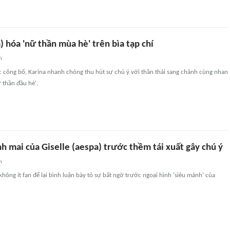
) hóa 'nữ thần mùa hè' trên bìa tạp chí
n
c công bố, Karina nhanh chóng thu hút sự chú ý với thần thái sang chảnh cùng nhan
 thần đầu hè'.
 mai của Giselle (aespa) trước thềm tái xuất gây chú ý
n
không ít fan để lại bình luận bày tỏ sự bất ngờ trước ngoại hình 'siêu mảnh' của