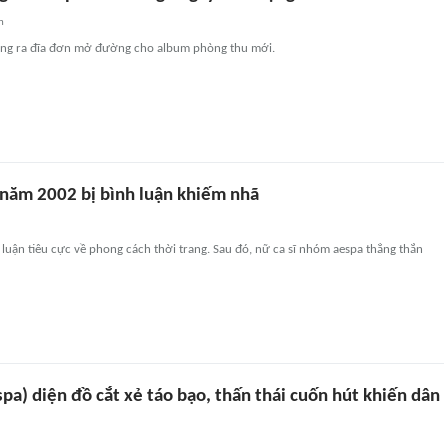
n
ung ra đĩa đơn mở đường cho album phòng thu mới.
h năm 2002 bị bình luận khiếm nhã
luận tiêu cực về phong cách thời trang. Sau đó, nữ ca sĩ nhóm aespa thẳng thắn
pa) diện đồ cắt xẻ táo bạo, thấn thái cuốn hút khiến dân