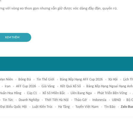
n
ợng với vòng eo thon gọn nhưng vẫn giữ được vóc dáng đầy đặn, quyến rũ.
XEM THÊM
 Vạn Niên
Bóng Đá
Tin Thế Giới
Bảng Xếp Hạng AFF Cup 2026
Xã Hội
Lịch T
Iran
AFF Cup 2026
Giá Vàng
Kết Quả Xổ Số
Bảng Xếp Hạng Ngoại Hạng Anh
Huấn Hoa Hồng
Cúp C1
Xổ Số Miền Bắc
Liên Bang Nga
Phát Triển Bền Vững
Tin Tức
Doanh Nghiệp
Thời Tiết Hà Nội
Tháo Gỡ
Indonesia
UBND
Bộ G
Đại Biểu Quốc Hội
Luật Kiến Trúc
Hạ Tầng
Tuyển Việt Nam
Tin Bão
Zalo Bu