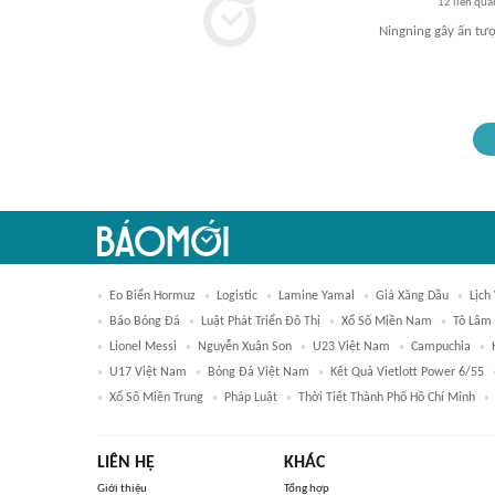
12
liên qua
Ningning gây ấn tư
Eo Biển Hormuz
Logistic
Lamine Yamal
Giá Xăng Dầu
Lịch
Báo Bóng Đá
Luật Phát Triển Đô Thị
Xổ Số Miền Nam
Tô Lâm
Lionel Messi
Nguyễn Xuân Son
U23 Việt Nam
Campuchia
U17 Việt Nam
Bóng Đá Việt Nam
Kết Quả Vietlott Power 6/55
Xổ Số Miền Trung
Pháp Luật
Thời Tiết Thành Phố Hồ Chí Minh
LIÊN HỆ
KHÁC
Giới thiệu
Tổng hợp