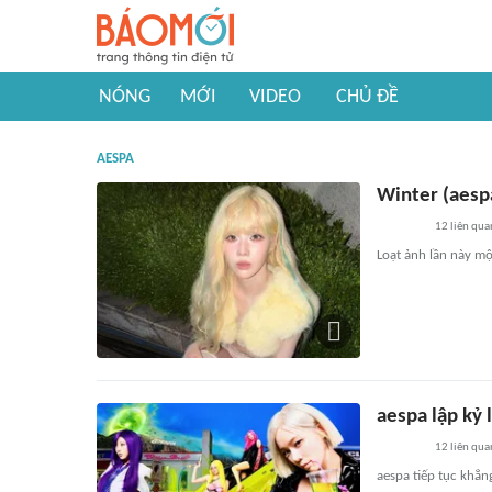
NÓNG
MỚI
VIDEO
CHỦ ĐỀ
AESPA
Winter (aespa
12
liên qua
Loạt ảnh lần này mộ
aespa lập kỷ 
12
liên qua
aespa tiếp tục khẳn