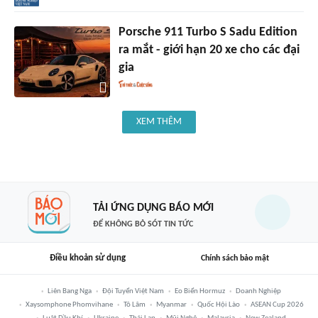
Porsche 911 Turbo S Sadu Edition
ra mắt - giới hạn 20 xe cho các đại
gia
XEM THÊM
TẢI ỨNG DỤNG BÁO MỚI
ĐỂ KHÔNG BỎ SÓT TIN TỨC
Điều khoản sử dụng
Chính sách bảo mật
Liên Bang Nga
Đội Tuyển Việt Nam
Eo Biển Hormuz
Doanh Nghiệp
Xaysomphone Phomvihane
Tô Lâm
Myanmar
Quốc Hội Lào
ASEAN Cup 2026