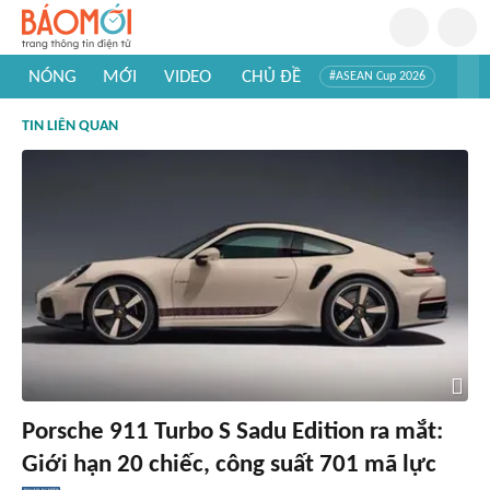
NÓNG
MỚI
VIDEO
CHỦ ĐỀ
#ASEAN Cup 2026
#Trí tuệ nhân tạo
#Mỹ - Iran
#Khám phá Việt Nam
TIN LIÊN QUAN
#Khám phá thế giới
Porsche 911 Turbo S Sadu Edition ra mắt:
Giới hạn 20 chiếc, công suất 701 mã lực