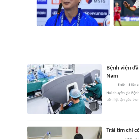
Tuyển Việt Nam quyết tâm giành chiến
Cầu thủ Campu
thắng trước tuyển Campuchia
tuyển Việt Na
18 phút
6405
liên quan
40 phút
Bệnh viện đầu
Nam
5 giờ
8
liên 
Hai chuyên gia Bệnh
tiền liệt tận gốc t
Trái tim chỉ 