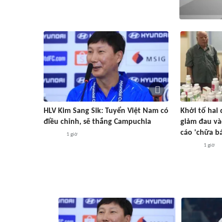
HLV Kim Sang Sik: Tuyển Việt Nam có
Khởi tố hai
điều chỉnh, sẽ thắng Campuchia
giảm đau và
cáo 'chữa b
1 giờ
1 giờ
#ASEAN Cup 2026