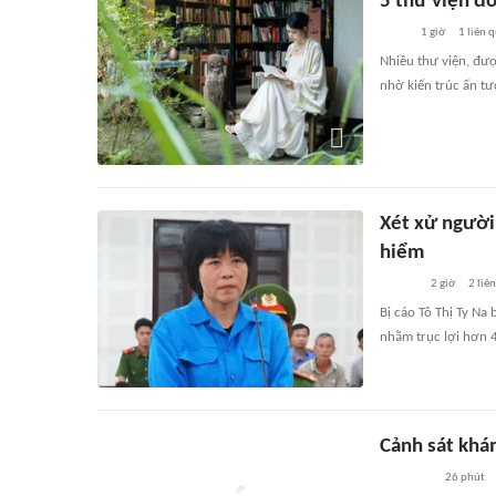
5 thư viện đô
1 giờ
1
liên 
Nhiều thư viện, đượ
nhờ kiến trúc ấn tượ
Xét xử người 
hiểm
2 giờ
2
liê
Bị cáo Tô Thị Ty Na
nhằm trục lợi hơn 4
Cảnh sát kh
26 phút