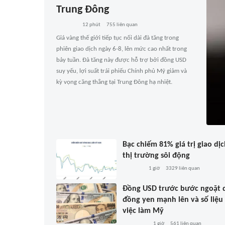
Trung Đông
12 phút
755
liên quan
Giá vàng thế giới tiếp tục nối dài đà tăng trong
phiên giao dịch ngày 6-8, lên mức cao nhất trong
bảy tuần. Đà tăng này được hỗ trợ bởi đồng USD
suy yếu, lợi suất trái phiếu Chính phủ Mỹ giảm và
kỳ vọng căng thẳng tại Trung Đông hạ nhiệt.
Bạc chiếm 81% giá trị giao dịc
thị trường sôi động
1 giờ
3329
liên quan
Đồng USD trước bước ngoặt 
đồng yen mạnh lên và số liệu
việc làm Mỹ
1 giờ
561
liên quan