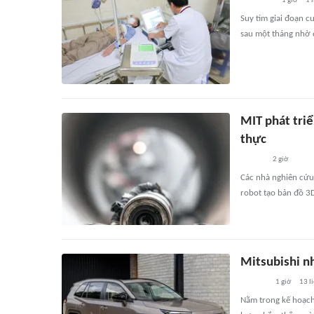
1 giờ
1
l
Suy tim giai đoạn c
sau một tháng nhờ đ
MIT phát triể
thực
2 giờ
Các nhà nghiên cứu
robot tạo bản đồ 3
Mitsubishi n
1 giờ
13
l
Nằm trong kế hoạch