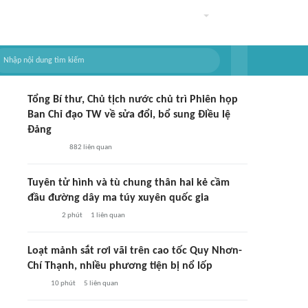
Tổng Bí thư, Chủ tịch nước chủ trì Phiên họp
Ban Chỉ đạo TW về sửa đổi, bổ sung Điều lệ
Đảng
882
liên quan
Tuyên tử hình và tù chung thân hai kẻ cầm
đầu đường dây ma túy xuyên quốc gia
2 phút
1
liên quan
Loạt mảnh sắt rơi vãi trên cao tốc Quy Nhơn-
Chí Thạnh, nhiều phương tiện bị nổ lốp
10 phút
5
liên quan