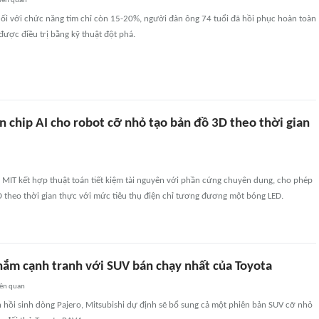
iên quan
uối với chức năng tim chỉ còn 15-20%, người đàn ông 74 tuổi đã hồi phục hoàn toàn
ược điều trị bằng kỹ thuật đột phá.
n chip AI cho robot cỡ nhỏ tạo bản đồ 3D theo thời gian
 MIT kết hợp thuật toán tiết kiệm tài nguyên với phần cứng chuyên dụng, cho phép
D theo thời gian thực với mức tiêu thụ điện chỉ tương đương một bóng LED.
hắm cạnh tranh với SUV bán chạy nhất của Toyota
iên quan
 hồi sinh dòng Pajero, Mitsubishi dự định sẽ bổ sung cả một phiên bản SUV cỡ nhỏ