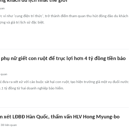
ng khách du lịch nhất thế giới
quan
c ví như 'cung điện tri thức', trở thành điểm tham quan thu hút đông đảo du khách
ng và giá trị lịch sử đặc biệt.
phụ nữ giết con ruột để trục lợi hơn 4 tỷ đồng tiền bảo
n quan
 bị đưa ra xét xử với cáo buộc sát hại con ruột, tạo hiện trường giả một vụ đuối nước
,1 tỷ đồng từ hai doanh nghiệp bảo hiểm.
ám xét LĐBĐ Hàn Quốc, thẩm vấn HLV Hong Myung-bo
38
liên quan