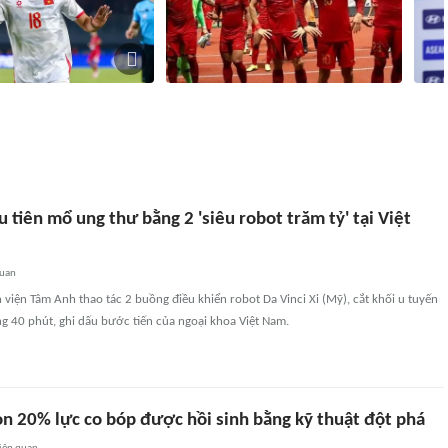
chia muốn 'xé lưới'
Tuyển Indonesia nguy cơ bị loại sớm
HLV K
m, Hai Long đáp trả
khỏi ASEAN Cup 2026
hình 
6405
liên quan
1 giờ
1035
liên quan
 tiên mổ ung thư bằng 2 'siêu robot trăm tỷ' tại Việt
quan
 viện Tâm Anh thao tác 2 buồng điều khiển robot Da Vinci Xi (Mỹ), cắt khối u tuyến
rong 40 phút, ghi dấu bước tiến của ngoại khoa Việt Nam.
còn 20% lực co bóp được hồi sinh bằng kỹ thuật đột phá