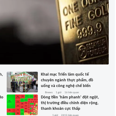
h,
Khai mạc Triển lãm quốc tế
chuyên ngành thực phẩm, đồ
uống và công nghệ chế biến
Bnews
1 giờ
16
liên quan
do
Dòng tiền 'hãm phanh' đột ngột,
thị trường điều chỉnh diện rộng,
thanh khoản cực thấp
1 giờ
2415
liên quan