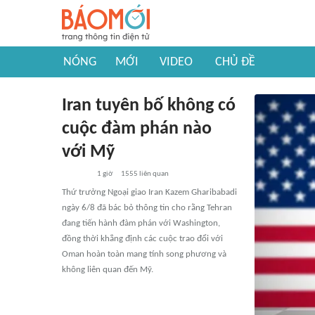
NÓNG
MỚI
VIDEO
CHỦ ĐỀ
Iran tuyên bố không có
cuộc đàm phán nào
với Mỹ
1 giờ
1555
liên quan
Thứ trưởng Ngoại giao Iran Kazem Gharibabadi
ngày 6/8 đã bác bỏ thông tin cho rằng Tehran
đang tiến hành đàm phán với Washington,
đồng thời khẳng định các cuộc trao đổi với
Oman hoàn toàn mang tính song phương và
không liên quan đến Mỹ.