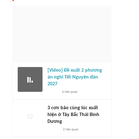
im Sang-sik: 'Việt Nam sẽ tung đội
HLV Koji Gyotoku: 'Campuchia sẵn sàng
mạnh để thắng Campuchia'
tạo bất ngờ trước tuyển Việt Nam'
1 giờ
302
liên quan
1 giờ
6405
liên quan
[Video] Đề xuất 2 phương
án nghỉ Tết Nguyên đán
2027
6
liên quan
3 cơn bão cùng lúc xuất
hiện ở Tây Bắc Thái Bình
Dương
2
liên quan