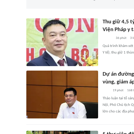
Thu giữ 4,5 t
Viện Pháp y 
36 phút
3
l
Quá trình khám xét
Y tế), thu giữ 1 thù
Dự án đường 
vùng, giảm áp
19 phút
168
l
Thảo luận tại tổ s
Nội, Phó Chủ tịch 
lớn cho các địa p