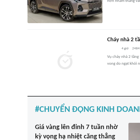
hơn nhắm thẳng vào
Cháy nhà 2 tầ
4 giờ
2484
Vụ cháy nhà 2 tầng
vong do ngạt khói n
CHUYỂN ĐỘNG KINH DOAN
Giá vàng lên đỉnh 7 tuần nhờ
kỳ vọng hạ nhiệt căng thẳng