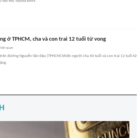
 đối thủ Toyota RAV4.
ng ở TPHCM, cha và con trai 12 tuổi tử vong
liên quan
 trên đường Nguyễn Văn Đậu (TPHCM) khiến người cha 40 tuổi và con trai 12 tuổi tử
ặng.
H