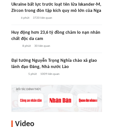
Ukraine bất lực trước loạt tên lửa Iskander-M,
Zircon trong đòn tập kích quy mô lớn của Nga
6 phút
3720
liên quan
Huy động hơn 23,6 tỷ đồng chăm lo nạn nhân
chất độc da cam
8 phút
30
liên quan
Đại tướng Nguyễn Trọng Nghĩa chào xã giao
lãnh đạo Đảng, Nhà nước Lào
5 phút
1009
liên quan
ĐỐI TÁC CHÍNH THỨC
Video