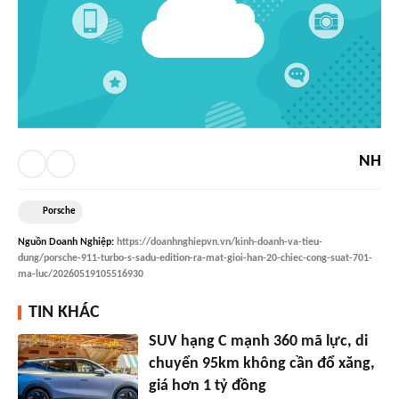
NH
Porsche
Nguồn
Doanh Nghiệp
:
https://doanhnghiepvn.vn/kinh-doanh-va-tieu-
dung/porsche-911-turbo-s-sadu-edition-ra-mat-gioi-han-20-chiec-cong-suat-701-
ma-luc/20260519105516930
TIN KHÁC
SUV hạng C mạnh 360 mã lực, di
chuyển 95km không cần đổ xăng,
giá hơn 1 tỷ đồng