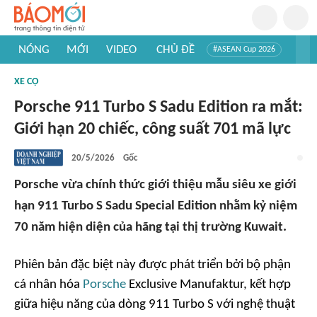
NÓNG
MỚI
VIDEO
CHỦ ĐỀ
#ASEAN Cup 2026
#Trí tuệ nhân tạo
#Mỹ - Iran
#Khám phá Việt Nam
XE CỘ
#Khám phá thế giới
Porsche 911 Turbo S Sadu Edition ra mắt:
Giới hạn 20 chiếc, công suất 701 mã lực
20/5/2026
Gốc
Porsche vừa chính thức giới thiệu mẫu siêu xe giới
hạn 911 Turbo S Sadu Special Edition nhằm kỷ niệm
70 năm hiện diện của hãng tại thị trường Kuwait.
Phiên bản đặc biệt này được phát triển bởi bộ phận
cá nhân hóa
Porsche
Exclusive Manufaktur, kết hợp
giữa hiệu năng của dòng 911 Turbo S với nghệ thuật